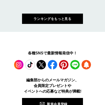
ランキングをもっと見る
各種SNSで最新情報発信中！
Instagram
TikTok
X
Facebook
Pinterest
LINE
WEB
編集部からのメールマガジン、
会員限定プレゼントや
PUSH
イベントへの応募など特典が満載!
新規会員登録