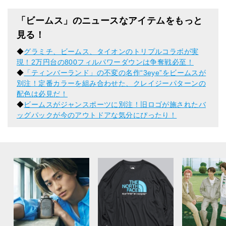
「ビームス」のニュースなアイテムをもっと
見る！
◆
グラミチ、ビームス、タイオンのトリプルコラボが実
現！2万円台の800フィルパワーダウンは争奪戦必至！
◆
「ティンバーランド」の不変の名作“3eye”をビームスが
別注！定番カラーを組み合わせた、クレイジーパターンの
配色は必見だ！
◆
ビームスがジャンスポーツに別注！旧ロゴが施されたバ
ッグパックが今のアウトドアな気分にぴったり！