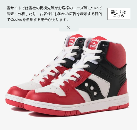
当サイトでは当社の提携先等がお客様のニーズ等について
詳しくは
調査・分析したり、お客様にお勧めの広告を表示する目的
こちら
でCookieを使用する場合があります。
ホーム
モデル募集
ランキング
ファッション
ビューテ