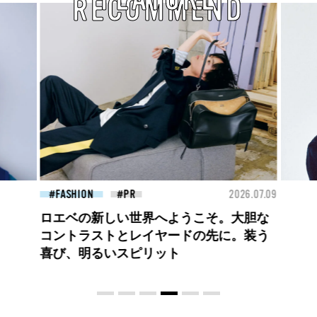
RECOMMEND
26.07.09
FASHION
2026.07.09
FAS
【PRADA × NI-KI(ENHYPEN)】時をかけ
る、ニューモード