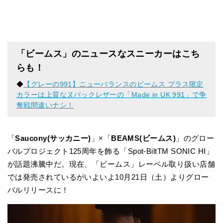
「ビームス」のニュースなスニーカーはこち
らも！
◆
【グレーの991】ニューバランスのビームス プラス限定
カラーは上質なヌバックレザーの「Made in UK 991」で争
奪戦間違いナシ！
「
Saucony(サッカニー)
」×「
BEAMS(ビームス)
」のグロー
バルプロジェクト125周年を飾る「Spot-BiltTM SONIC HI」
が話題沸騰中だ。現在、「ビームス」レーベル取り扱い店舗
では発売されているがいよいよ10月21日（土）よりグロー
バルリリースに！