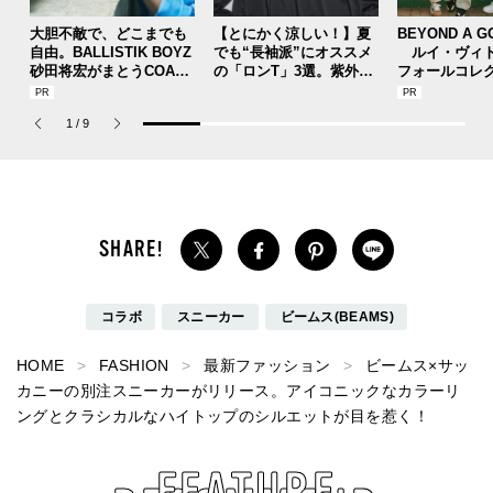
大胆不敵で、どこまでも
【とにかく涼しい！】夏
BEYOND A G
自由。BALLISTIK BOYZ
でも“長袖派”にオススメ
ルイ・ヴィト
砂田将宏がまとうCOACH
の「ロンT」3選。紫外線
フォールコレ
の新作フレグランス「コ
予防、旅行、アクティビ
描くプレッピ
ーチ ピュア プラチナム
ティにも大活躍。
1
/
9
パルファム」
コラボ
スニーカー
ビームス(BEAMS)
HOME
FASHION
最新ファッション
ビームス×サッ
カニーの別注スニーカーがリリース。アイコニックなカラーリ
ングとクラシカルなハイトップのシルエットが目を惹く！
FEATURE