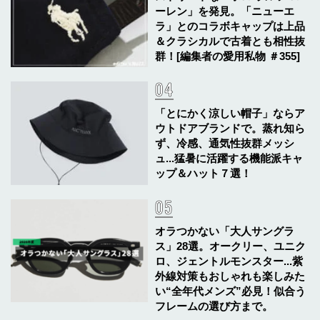
ーレン」を発見。「ニューエ
ラ」とのコラボキャップは上品
＆クラシカルで古着とも相性抜
群！[編集者の愛用私物 ＃355]
「とにかく涼しい帽子」ならア
ウトドアブランドで。蒸れ知ら
ず、冷感、通気性抜群メッシ
ュ...猛暑に活躍する機能派キャ
ップ＆ハット７選！
オラつかない「大人サングラ
ス」28選。オークリー、ユニク
ロ、ジェントルモンスター...紫
外線対策もおしゃれも楽しみた
い“全年代メンズ”必見！似合う
フレームの選び方まで。