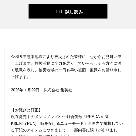
試し読み
令和８年熊本地震により被災された皆様に、心からお見舞い申
し上げます。救援活動に全力を尽くしていらっしゃる方々に深
く敬意を表し、被災地域の一日も早い復旧・復興をお祈り申し
上げます。
2026年７月29日 株式会社 集英社
【お詫びと訂正】
現在発売中のメンズノンノ8・9月合併号「PRADA × NI-
KI(ENHYPEN) 時をかけるニューモード」企画内で掲載してい
る下記のアイテムにつきまして、一部内容に誤りがありまし