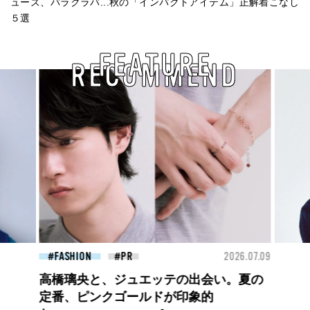
ューズ、バラクラバ...秋の「インパクトアイテム」正解着こなし
５選
FEATURE
RECOMMEND
26.07.09
FASHION
2026.07.09
FAS
【PRADA × NI-KI(ENHYPEN)】時をかけ
る、ニューモード