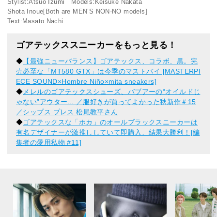
Stylist:Atsuo Izumi Models:Keisuke Nakata
Shota Inoue[Both are MEN’S NON-NO models]
Text:Masato Nachi
ゴアテックススニーカーをもっと見る！
◆
【最強ニューバランス】ゴアテックス、コラボ、黒。完
売必至な「MT580 GTX」は今季のマストバイ [MASTERPI
ECE SOUND×Hombre Niño×mita sneakers]
◆
メレルのゴアテックスシューズ、バブアーの“オイルドじ
ゃない”アウター... ／服好きが買ってよかった秋新作＃15
／シップス プレス 松尾教平さん
◆
ゴアテックスな「ホカ」のオールブラックスニーカーは
有名デザイナーが激推ししていて即購入、結果大勝利！[編
集者の愛用私物 #11]