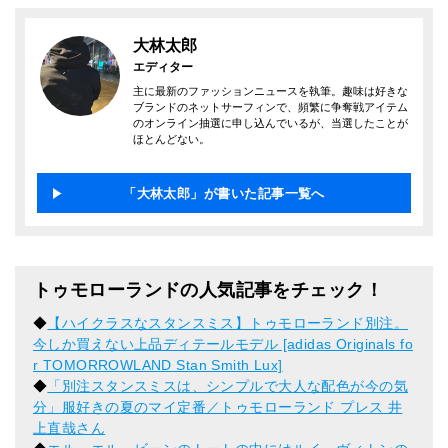
大林太郎
エディター
主に最新のファッションニュースを執筆。趣味は好きな
ブランドのネットサーフィンで、頻繁に争奪戦アイテム
のオンライン抽選に申し込んでいるが、当選したことが
ほとんどない。
「大林太郎」が書いた記事一覧へ
トゥモローランドの人気記事をチェック！
◆
【ハイクラスなスタンスミス】トゥモローランド別注。
今しか買えない上品ディテールモデル [adidas Originals fo
r TOMORROWLAND Stan Smith Lux]
◆
「別注スタンスミスは、シンプルで大人な配色が今の気
分」服好きの夏のマイ定番／トゥモローランド プレス 井
上直哉さん