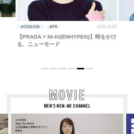
26.07.09
FASHION
2026.07.09
BEA
【PRADA × NI-KI(ENHYPEN)】時をかけ
る、ニューモード
MOVIE
MEN’S NON-NO CHANNEL