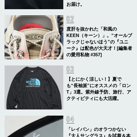
お届け。
度肝を抜かれた「和風の
KEEN（キーン）」。“オールブ
ラックじゃないほう”の『ユニ
ーク』は配色が大天才！[編集者
の愛用私物 #357]
【とにかく涼しい！】夏で
も“長袖派”にオススメの「ロン
T」3選。紫外線予防、旅行、ア
クティビティにも大活躍。
「レイバン」のオラつかない
『大人サングラス』を試着＆本