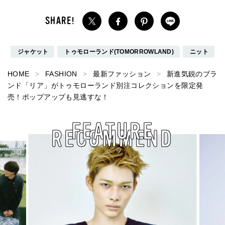
ジャケット
トゥモローランド(TOMORROWLAND)
ニット
HOME
FASHION
最新ファッション
新進気鋭のブラ
ンド「リア」がトゥモローランド別注コレクションを限定発
売！ポップアップも見逃すな！
FEATURE
RECOMMEND