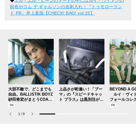
◆
エル・エル・ビーンのトートの中にはルイ・ヴィトンの
財布やコム デ ギャルソンの名刺入れ！『トゥモローラン
ド PR』井上直哉【CHECK! BAG! vol.15】
大胆不敵で、どこまでも
上品さが桁違い！「プー
BEYOND A G
自由。BALLISTIK BOYZ
マ」の『スピードキャッ
ルイ・ヴィト
砂田将宏がまとうCOACH
ト プラス』は黒別注が狙
フォールコレ
の新作フレグランス「コ
い目！【人気ショップ＆
描くプレッピ
ーチ ピュア プラチナム
ブランドスタッフの夏の
1
/
9
パルファム」
毎日更新スニーカースナ
ップ／DAY7】