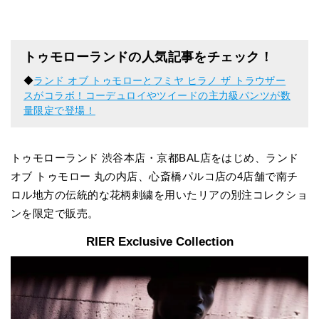
トゥモローランドの人気記事をチェック！
◆
ランド オブ トゥモローとフミヤ ヒラノ ザ トラウザー
スがコラボ！コーデュロイやツイードの主力級パンツが数
量限定で登場！
トゥモローランド 渋谷本店・京都BAL店をはじめ、ランド
オブ トゥモロー 丸の内店、心斎橋パルコ店の4店舗で南チ
ロル地方の伝統的な花柄刺繍を用いたリアの別注コレクショ
ンを限定で販売。
RIER Exclusive Collection