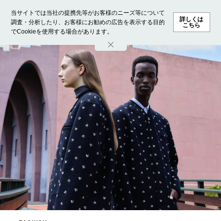
当サイトでは当社の提携先等がお客様のニーズ等について
詳しくは
調査・分析したり、お客様にお勧めの広告を表示する目的
こちら
でCookieを使用する場合があります。
ホーム
モデル募集
ランキング
ファッション
ビューテ