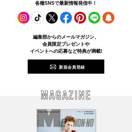
各種SNSで最新情報発信中！
Instagram
TikTok
X
Facebook
Pinterest
LINE
WEB
編集部からのメールマガジン、
会員限定プレゼントや
PUSH
イベントへの応募など特典が満載!
新規会員登録
MAGAZINE