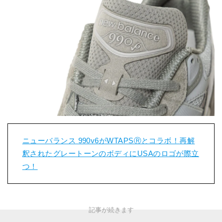
ニューバランス 990v6がWTAPSⓇとコラボ！再解
釈されたグレートーンのボディにUSAのロゴが際立
つ！