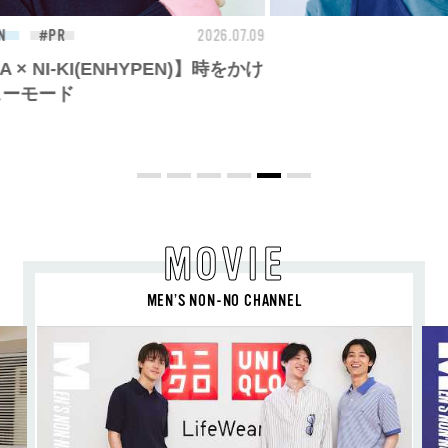
26.07.09
BEAUTY
2026.07.09
FAS
夏のパーマ、さらにあか抜け。N.（エヌ
ドット）のスタイリングアイテムで作る
旬ヘアのテクニックを、人気３サロンに
教わった！
MOVIE
MEN’S NON-NO CHANNEL