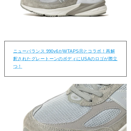
ニューバランス 990v6がWTAPSⓇとコラボ！再解
釈されたグレートーンのボディにUSAのロゴが際立
つ！