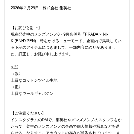
2026年７月29日 株式会社 集英社
【お詫びと訂正】
現在発売中のメンズノンノ8・9月合併号「PRADA × NI-
KI(ENHYPEN) 時をかけるニューモード」企画内で掲載してい
る下記のアイテムにつきまして、一部内容に誤りがありまし
た。訂正し、お詫び申し上げます。
p.22
〈誤〉
上質なコットンツイル生地
〈正〉
上質なウールギャバジン
【ご注意ください】
インスタグラムのDMで、集英社やメンズノンノのスタッフをか
たって、架空のメンズノンノの企画で個人情報や写真などを送
らせる、なりすましアカウントの存在が報告されています。メ