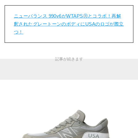
ニューバランス 990v6がWTAPSⓇとコラボ！再解
釈されたグレートーンのボディにUSAのロゴが際立
つ！