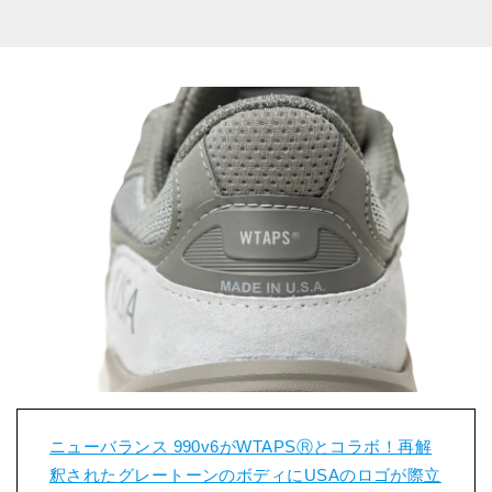
ニューバランス 990v6がWTAPSⓇとコラボ！再解
釈されたグレートーンのボディにUSAのロゴが際立