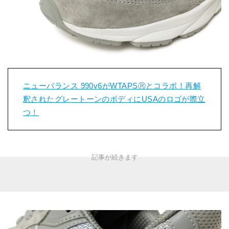
ニューバランス 990v6がWTAPSⓇとコラボ！再解
釈されたグレートーンのボディにUSAのロゴが際立
つ！