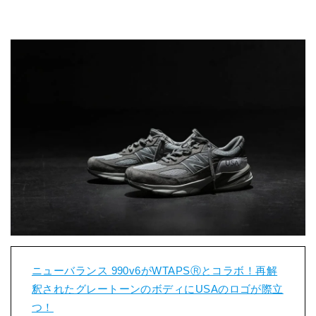
ニューバランス 990v6がWTAPSⓇとコラボ！再解
釈されたグレートーンのボディにUSAのロゴが際立
つ！