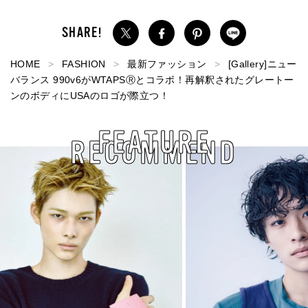
HOME
FASHION
最新ファッション
[Gallery]ニュー
バランス 990v6がWTAPSⓇとコラボ！再解釈されたグレートー
ンのボディにUSAのロゴが際立つ！
FEATURE
RECOMMEND