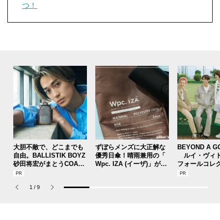
つ！
大胆不敵で、どこまでも
ずぼらメンズに大正解な
BEYOND A G
自由。BALLISTIK BOYZ
優秀日傘！晴雨兼用の「
ルイ・ヴィト
砂田将宏がまとうCOACH
Wpc. IZA (イーザ)」があ
フォールコレ
の新作フレグランス「コ
れば猛暑の日差しもゲリ
描くプレッピ
ーチ ピュア プラチナム
ラ豪雨も無問題！[編集者
1
/
9
パルファム」
の愛用私物 #360]