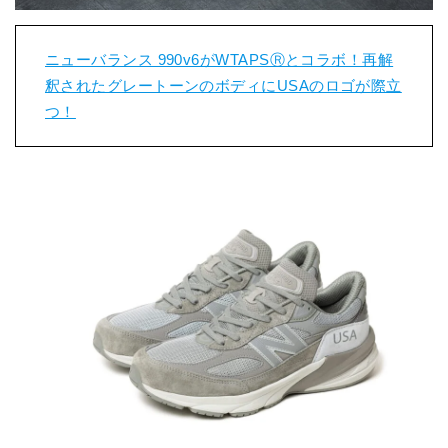
ニューバランス 990v6がWTAPSⓇとコラボ！再解
釈されたグレートーンのボディにUSAのロゴが際立
つ！