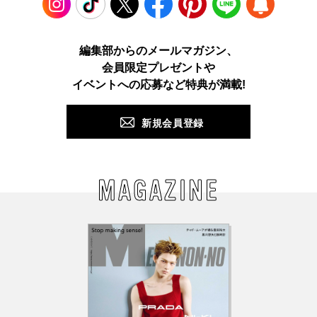
Instagram
TikTok
X
Facebook
Pinterest
LINE
WEB
編集部からのメールマガジン、
会員限定プレゼントや
PUSH
イベントへの応募など特典が満載!
新規会員登録
MAGAZINE