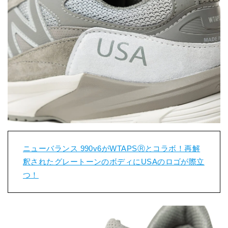
ニューバランス 990v6がWTAPSⓇとコラボ！再解
釈されたグレートーンのボディにUSAのロゴが際立
つ！