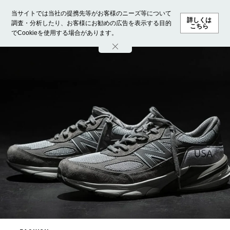
当サイトでは当社の提携先等がお客様のニーズ等について
詳しくは
調査・分析したり、お客様にお勧めの広告を表示する目的
こちら
でCookieを使用する場合があります。
ホーム
モデル募集
ランキング
ファッション
ビューテ