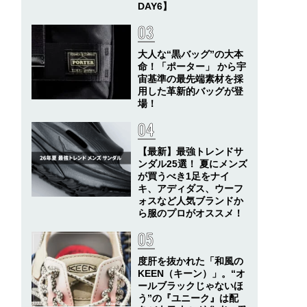
DAY6】
大人な“黒バッグ”の大本
命！「ポーター」 から宇
宙基準の最先端素材を採
用した革新的バッグが登
場！
【最新】最強トレンドサ
ンダル25選！ 夏にメンズ
が買うべき1足をナイ
キ、アディダス、ウーフ
ォスなど人気ブランドか
ら服のプロがオススメ！
度肝を抜かれた「和風の
KEEN（キーン）」。“オ
ールブラックじゃないほ
う”の『ユニーク』は配