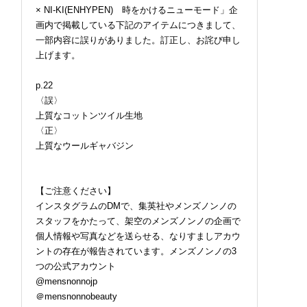
× NI-KI(ENHYPEN) 時をかけるニューモード」企
画内で掲載している下記のアイテムにつきまして、
一部内容に誤りがありました。訂正し、お詫び申し
上げます。
p.22
〈誤〉
上質なコットンツイル生地
〈正〉
上質なウールギャバジン
【ご注意ください】
インスタグラムのDMで、集英社やメンズノンノの
スタッフをかたって、架空のメンズノンノの企画で
個人情報や写真などを送らせる、なりすましアカウ
ントの存在が報告されています。メンズノンノの3
つの公式アカウント
@mensnonnojp
＠mensnonnobeauty