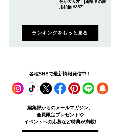
色が大天才！[編集者の愛
用私物 #357]
ランキングをもっと見る
各種SNSで最新情報発信中！
Instagram
TikTok
X
Facebook
Pinterest
LINE
WEB
編集部からのメールマガジン、
会員限定プレゼントや
PUSH
イベントへの応募など特典が満載!