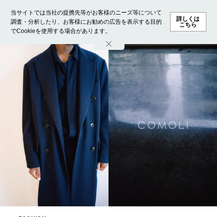
当サイトでは当社の提携先等がお客様のニーズ等について
詳しくは
調査・分析したり、お客様にお勧めの広告を表示する目的
こちら
でCookieを使用する場合があります。
ホーム
モデル募集
ランキング
ファッション
ビューテ