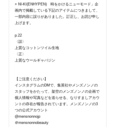
× NI-KI(ENHYPEN) 時をかけるニューモード」企
画内で掲載している下記のアイテムにつきまして、
一部内容に誤りがありました。訂正し、お詫び申し
上げます。
p.22
〈誤〉
上質なコットンツイル生地
〈正〉
上質なウールギャバジン
【ご注意ください】
インスタグラムのDMで、集英社やメンズノンノの
スタッフをかたって、架空のメンズノンノの企画で
個人情報や写真などを送らせる、なりすましアカウ
ントの存在が報告されています。メンズノンノの3
つの公式アカウント
@mensnonnojp
＠mensnonnobeauty