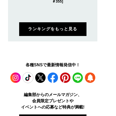
＃355]
ランキングをもっと見る
各種SNSで最新情報発信中！
Instagram
TikTok
X
Facebook
Pinterest
LINE
WEB
編集部からのメールマガジン、
会員限定プレゼントや
PUSH
イベントへの応募など特典が満載!