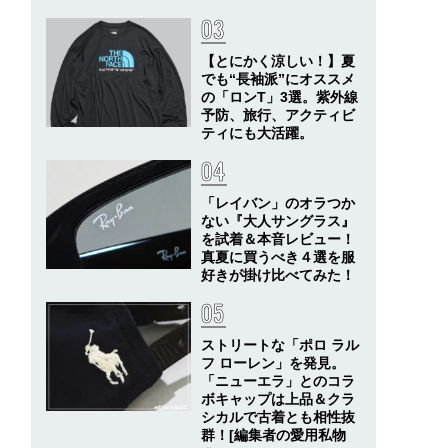
【とにかく涼しい！】夏
でも“長袖派”にオススメ
の「ロンT」3選。紫外線
予防、旅行、アクティビ
ティにも大活躍。
「レイバン」のオラつか
ない『大人サングラス』
を試着＆本音レビュー！
真夏に買うべき４選を服
好きが掛け比べてみた！
ストリートな「ポロ ラル
フ ローレン」を発見。
「ニューエラ」とのコラ
ボキャップは上品＆クラ
シカルで古着とも相性抜
群！[編集者の愛用私物