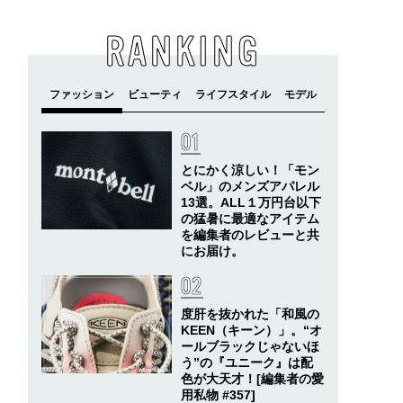
RANKING
とにかく涼しい！「モン
ベル」のメンズアパレル
13選。ALL１万円台以下
の猛暑に最適なアイテム
を編集者のレビューと共
にお届け。
度肝を抜かれた「和風の
KEEN（キーン）」。“オ
ールブラックじゃないほ
う”の『ユニーク』は配
色が大天才！[編集者の愛
用私物 #357]