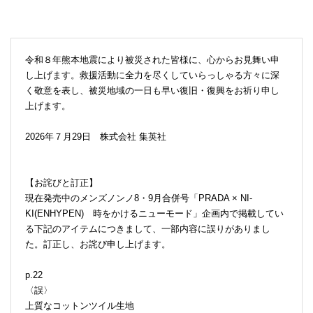
令和８年熊本地震により被災された皆様に、心からお見舞い申
し上げます。救援活動に全力を尽くしていらっしゃる方々に深
く敬意を表し、被災地域の一日も早い復旧・復興をお祈り申し
上げます。
2026年７月29日 株式会社 集英社
【お詫びと訂正】
現在発売中のメンズノンノ8・9月合併号「PRADA × NI-
KI(ENHYPEN) 時をかけるニューモード」企画内で掲載してい
る下記のアイテムにつきまして、一部内容に誤りがありまし
た。訂正し、お詫び申し上げます。
p.22
〈誤〉
上質なコットンツイル生地