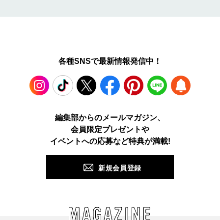
各種SNSで最新情報発信中！
Instagram
TikTok
X
Facebook
Pinterest
LINE
WEB
編集部からのメールマガジン、
会員限定プレゼントや
PUSH
イベントへの応募など特典が満載!
新規会員登録
MAGAZINE