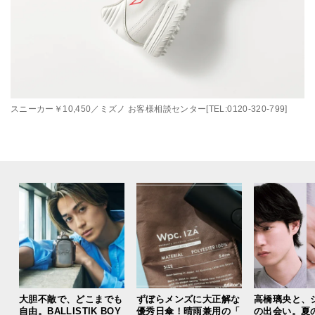
スニーカー￥10,450／ミズノ お客様相談センター[TEL:0120-320-799]
大胆不敵で、どこまでも
ずぼらメンズに大正解な
高橋璃央と、
自由。BALLISTIK BOY
優秀日傘！晴雨兼用の「
の出会い。夏