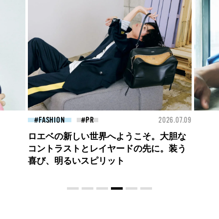
26.07.09
BEAUTY
2026.07.27
FAS
大胆不敵で、どこまでも自由。
BALLISTIK BOYZ 砂田将宏がまとう
COACHの新作フレグランス「コーチ ピ
ュア プラチナム パルファム」