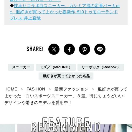
◆
技ありコラボ白スニーカー、カシミア混の定番パーカet
c...服好きが買ってよかった春新作 #10トゥモローランド
プレス 井上直哉
スニーカー
ミズノ（MIZUNO）
リーボック（Reebok）
服好きが買ってよかった名品
HOME
FASHION
最新ファッション
服好きが買って
よかった「白いスポーツスニーカー」３選。街にちょうどいい
デザインや驚きのモデルを愛用中！
FEATURE
RECOMMEND