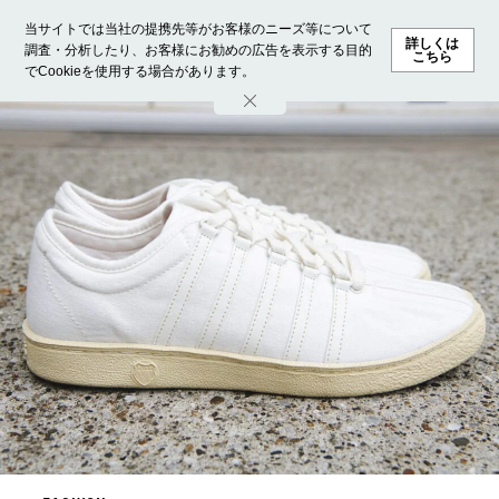
当サイトでは当社の提携先等がお客様のニーズ等について
詳しくは
調査・分析したり、お客様にお勧めの広告を表示する目的
こちら
でCookieを使用する場合があります。
ホーム
モデル募集
ランキング
ファッション
ビューテ