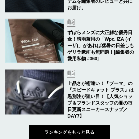
テムを編集者のレビューと共に
お届け。
ずぼらメンズに大正解な優秀日
傘！晴雨兼用の「Wpc. IZA (イ
ーザ)」があれば猛暑の日差しも
ゲリラ豪雨も無問題！[編集者の
愛用私物 #360]
上品さが桁違い！「プーマ」の
『スピードキャット プラス』は
黒別注が狙い目！【人気ショッ
プ＆ブランドスタッフの夏の毎
日更新スニーカースナップ／
DAY7】
ランキングをもっと見る