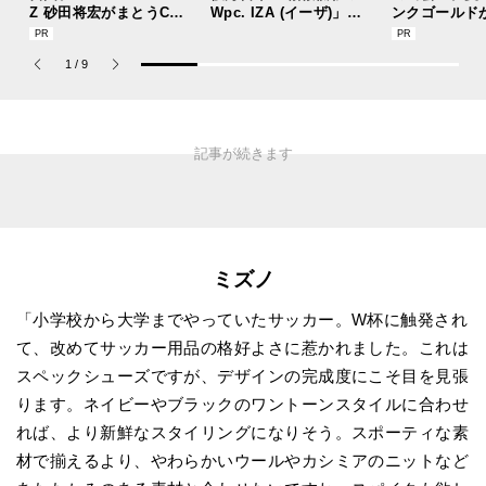
Z 砂田将宏がまとうCOA
Wpc. IZA (イーザ)」が
ンクゴールド
CHの新作フレグランス
あれば猛暑の日差しもゲ
“SUMMER P
「コーチ ピュア プラチ
リラ豪雨も無問題！[編
ets Jouete! 
1
/
9
ナム パルファム」
集者の愛用私物 #360]
ミズノ
「小学校から大学までやっていたサッカー。W杯に触発され
て、改めてサッカー用品の格好よさに惹かれました。これは
スペックシューズですが、デザインの完成度にこそ目を見張
ります。ネイビーやブラックのワントーンスタイルに合わせ
れば、より新鮮なスタイリングになりそう。スポーティな素
材で揃えるより、やわらかいウールやカシミアのニットなど