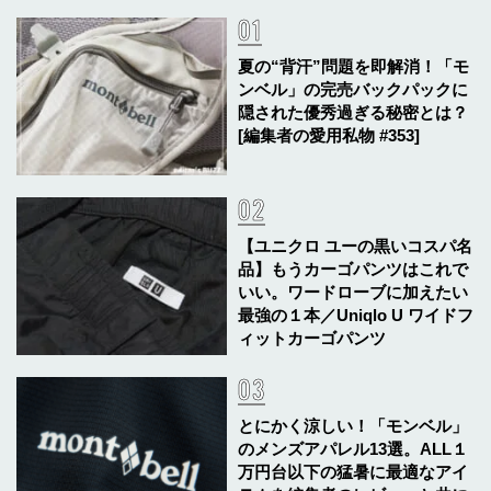
夏の“背汗”問題を即解消！「モ
ンベル」の完売バックパックに
隠された優秀過ぎる秘密とは？
[編集者の愛用私物 #353]
【ユニクロ ユーの黒いコスパ名
品】もうカーゴパンツはこれで
いい。ワードローブに加えたい
最強の１本／Uniqlo U ワイドフ
ィットカーゴパンツ
とにかく涼しい！「モンベル」
のメンズアパレル13選。ALL１
万円台以下の猛暑に最適なアイ