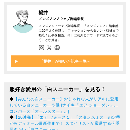
楊井
メンズノンノウェブ副編集長
メンズノンノウェブ副編集長。『メンズノンノ』編集部
に20年近く在籍し、ファッションからタレント取材まで
幅広く記事を担当。休日は意外とアウトドア派で汗をか
くことが好き。
「楊井」が書いた記事一覧へ
服好き愛用の「白スニーカー」を見る！
◆
【みんなの白スニーカー】おしゃれな人がリアルに愛用
している白スニーカー５選 [ナイキ「エア ジョーダン」、
コンバース「オールスター」...]
◆
【20連発】「エア フォース１」「スタンスミス」の定番
からディオール最新作まで！ スタイリストが厳選する今季
履きたい「白スニーカー」