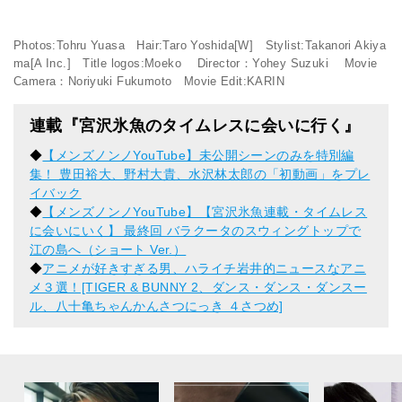
Photos:Tohru Yuasa Hair:Taro Yoshida[W] Stylist:Takanori Akiya
ma[A Inc.] Title logos:Moeko Director：Yohey Suzuki Movie
Camera：Noriyuki Fukumoto Movie Edit:KARIN
連載『宮沢氷魚のタイムレスに会いに行く』
◆
【メンズノンノYouTube】未公開シーンのみを特別編
集！ 豊田裕大、野村大貴、水沢林太郎の「初動画」をプレ
イバック
◆
【メンズノンノYouTube】【宮沢氷魚連載・タイムレス
に会いにいく】 最終回 バラクータのスウィングトップで
江の島へ（ショート Ver.）
◆
アニメが好きすぎる男、ハライチ岩井的ニュースなアニ
メ３選！[TIGER & BUNNY 2、ダンス・ダンス・ダンスー
ル、八十亀ちゃんかんさつにっき ４さつめ]