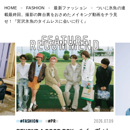
HOME
FASHION
最新ファッション
ついに氷魚の連
載最終回。撮影の舞台裏をおさめたメイキング動画をチラ見
せ！『宮沢氷魚のタイムレスに会いに行く』
FEATURE
RECOMMEND
26.07.09
BEAUTY
2026.07.09
FAS