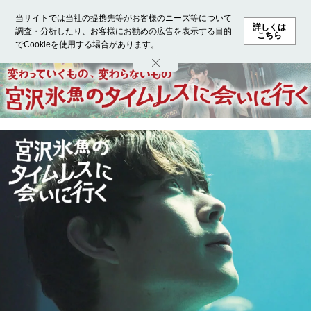
当サイトでは当社の提携先等がお客様のニーズ等について
詳しくは
調査・分析したり、お客様にお勧めの広告を表示する目的
こちら
でCookieを使用する場合があります。
ホーム
モデル募集
ランキング
ファッション
ビューテ