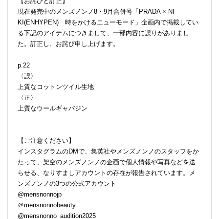
【お詫びと訂正】
現在発売中のメンズノンノ8・9月合併号「PRADA × NI-
KI(ENHYPEN) 時をかけるニューモード」企画内で掲載してい
る下記のアイテムにつきまして、一部内容に誤りがありまし
た。訂正し、お詫び申し上げます。
p.22
〈誤〉
上質なコットンツイル生地
〈正〉
上質なウールギャバジン
【ご注意ください】
インスタグラムのDMで、集英社やメンズノンノのスタッフをか
たって、架空のメンズノンノの企画で個人情報や写真などを送
らせる、なりすましアカウントの存在が報告されています。メ
ンズノンノの3つの公式アカウント
@mensnonnojp
＠mensnonnobeauty
@mensnonno_audition2025