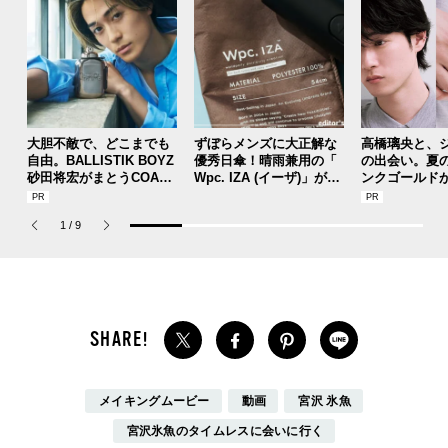
大胆不敵で、どこまでも
ずぼらメンズに大正解な
高橋璃央と、
自由。BALLISTIK BOYZ
優秀日傘！晴雨兼用の「
の出会い。夏
砂田将宏がまとうCOACH
Wpc. IZA (イーザ)」があ
ンクゴールド
の新作フレグランス「コ
れば猛暑の日差しもゲリ
SUMMER PIN
ーチ ピュア プラチナム
ラ豪雨も無問題！[編集者
Jouete! Vol.1
1
/
9
パルファム」
の愛用私物 #360]
メイキングムービー
動画
宮沢 氷魚
宮沢氷魚のタイムレスに会いに行く