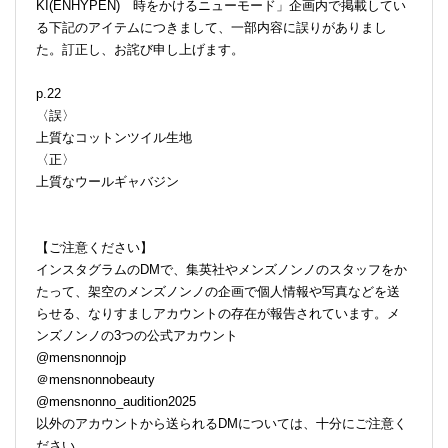
KI(ENHYPEN) 時をかけるニューモード」企画内で掲載してい
る下記のアイテムにつきまして、一部内容に誤りがありまし
た。訂正し、お詫び申し上げます。
p.22
〈誤〉
上質なコットンツイル生地
〈正〉
上質なウールギャバジン
【ご注意ください】
インスタグラムのDMで、集英社やメンズノンノのスタッフをか
たって、架空のメンズノンノの企画で個人情報や写真などを送
らせる、なりすましアカウントの存在が報告されています。メ
ンズノンノの3つの公式アカウント
@mensnonnojp
＠mensnonnobeauty
@mensnonno_audition2025
以外のアカウントから送られるDMについては、十分にご注意く
ださい。