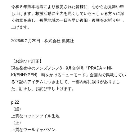
令和８年熊本地震により被災された皆様に、心からお見舞い申
し上げます。救援活動に全力を尽くしていらっしゃる方々に深
く敬意を表し、被災地域の一日も早い復旧・復興をお祈り申し
上げます。
2026年７月29日 株式会社 集英社
【お詫びと訂正】
現在発売中のメンズノンノ8・9月合併号「PRADA × NI-
KI(ENHYPEN) 時をかけるニューモード」企画内で掲載してい
る下記のアイテムにつきまして、一部内容に誤りがありまし
た。訂正し、お詫び申し上げます。
p.22
〈誤〉
上質なコットンツイル生地
〈正〉
上質なウールギャバジン