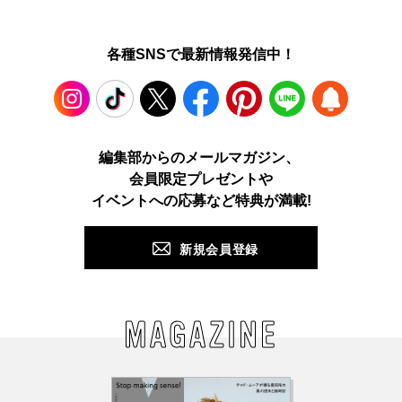
各種SNSで最新情報発信中！
Instagram
TikTok
X
Facebook
Pinterest
LINE
WEB
編集部からのメールマガジン、
会員限定プレゼントや
PUSH
イベントへの応募など特典が満載!
新規会員登録
MAGAZINE