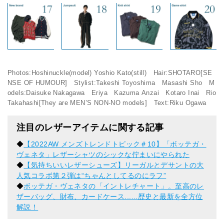
Photos:Hoshinuckle(model) Yoshio Kato(still) Hair:SHOTARO[SE
NSE OF HUMOUR] Stylist:Takeshi Toyoshima Masashi Sho M
odels:Daisuke Nakagawa Eriya Kazuma Anzai Kotaro Inai Rio
Takahashi[They are MEN’S NON-NO models] Text:Riku Ogawa
注目のレザーアイテムに関する記事
◆
【2022AW メンズトレンドトピック＃10】「ボッテガ・
ヴェネタ」レザーシャツのシックな佇まいにやられた
◆
【気持ちいいレザーシューズ】リーガルとデサントの大
人気コラボ第２弾は“ちゃんとしてるのにラフ”
◆
ボッテガ・ヴェネタの「イントレチャート」。至高のレ
ザーバッグ、財布、カードケース......歴史と最新を全方位
解説！