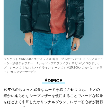
ジャケット￥66,000／エディフィス 新宿 プルオーバー￥18,700／ステュ
ーシー渋谷チャプター Ｔシャツ（プロファイブ）￥1,320／ロウドリッ
プ ジーンズ（カルバン・クライン ジーンズ）￥25,300／カルバン・クラ
イン カスタマーサービス
ÉDIFICE
90年代のちょっと武骨なムードを感じさせつつも、キメの
細かい柔らかなシープレザーを使用することでハードな印象
をほどよく中和したオリジナルダウン。レザー初心者が挑戦