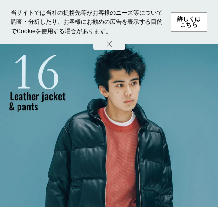
当サイトでは当社の提携先等がお客様のニーズ等について
詳しくは
調査・分析したり、お客様にお勧めの広告を表示する目的
こちら
でCookieを使用する場合があります。
ホーム
モデル募集
ランキング
ファッション
ビューテ