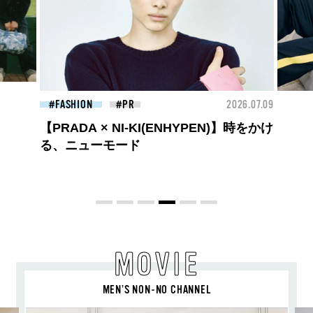
26.07.09
FASHION
2026.07.09
BEA
ロエベの新しい世界へようこそ。大胆な
コントラストとレイヤードの先に。装う
喜び、明るいスピリット
MOVIE
MEN’S NON-NO CHANNEL