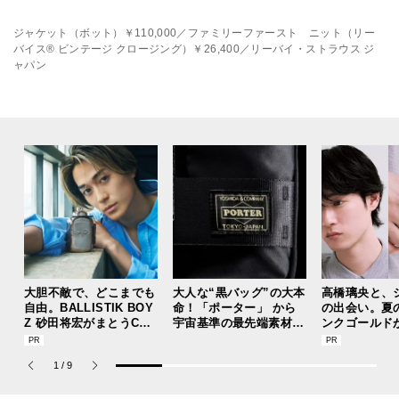
ジャケット（ボット）￥110,000／ファミリーファースト ニット（リー
バイス® ビンテージ クロージング）￥26,400／リーバイ・ストラウス ジ
ャパン
大胆不敵で、どこまでも
大人な“黒バッグ”の大本
高橋璃央と、
自由。BALLISTIK BOY
命！「ポーター」 から
の出会い。夏
Z 砂田将宏がまとうCOA
宇宙基準の最先端素材を
ンクゴールド
CHの新作フレグランス
採用した革新的バッグが
“SUMMER P
「コーチ ピュア プラチ
登場！
ets Jouete! 
1
/
9
ナム パルファム」