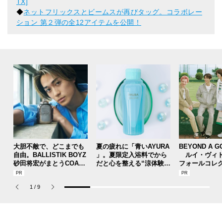
TX]
◆
ネットフリックスとビームスが再びタッグ。コラボレー
ション 第２弾の全12アイテムを公開！
大胆不敵で、どこまでも
夏の疲れに「青いAYURA
BEYOND A G
自由。BALLISTIK BOYZ
」。夏限定入浴料でから
ルイ・ヴィト
砂田将宏がまとうCOACH
だと心を整える“涼体験”
フォールコレ
の新作フレグランス「コ
を【ひんやりコスメレビ
描くプレッピ
ーチ ピュア プラチナム
ュー／アユーラ「メディ
1
/
9
パルファム」
テーションバス（香涼み
）α」】