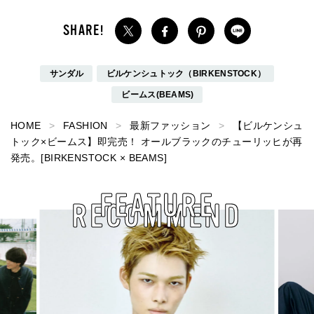
サンダル
ビルケンシュトック（BIRKENSTOCK）
ビームス(BEAMS)
HOME
FASHION
最新ファッション
【ビルケンシュ
トック×ビームス】即完売！ オールブラックのチューリッヒが再
発売。[BIRKENSTOCK × BEAMS]
FEATURE
RECOMMEND