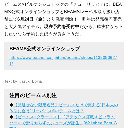
ビームス×ビルケンシュトックの「チューリッヒ」は、BEA
MS公式オンラインショップとBEAMSレーベル取り扱い店
舗にて
6月24日（金）
より発売開始！ 昨年は発売後即完売
と大人気アイテム。
現在予約を受付中
だから、確実にゲット
したいなら予約したほうが良さそうだ。
BEAMS公式オンラインショップ
https://www.beams.co.jp/item/beams/shoes/1133083627
1/
Text by Kazuki Ebina
注目のビームス別注
◆
【見逃せない限定名品】ビームスだけで買える“日本人の
体型に合う”リーバイス®︎のデニムとは？
◆
【ビームス×クラークス】ゴアテックス搭載＆ビブラム
ソールで滑り知らずのシューズが誕生。[Wallabee Boot G