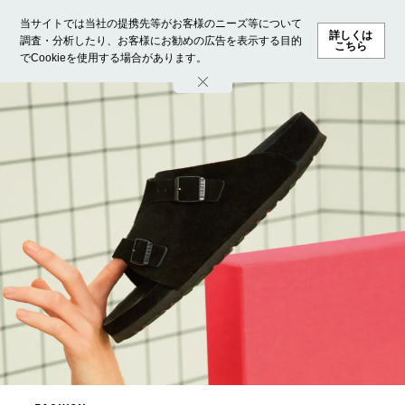
当サイトでは当社の提携先等がお客様のニーズ等について
詳しくは
調査・分析したり、お客様にお勧めの広告を表示する目的
こちら
でCookieを使用する場合があります。
ホーム
モデル募集
ランキング
ファッション
ビューテ