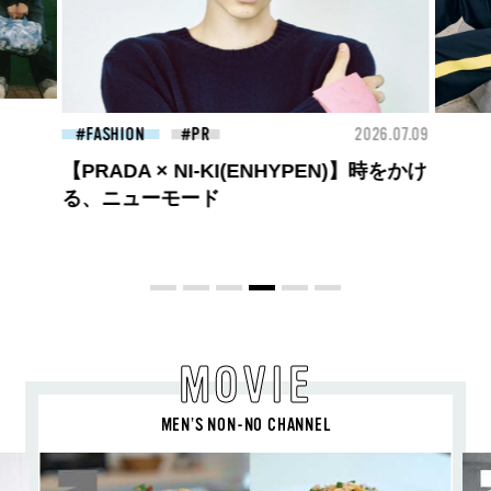
26.07.09
FASHION
2026.07.09
BEA
ロエベの新しい世界へようこそ。大胆な
コントラストとレイヤードの先に。装う
喜び、明るいスピリット
MOVIE
MEN’S NON-NO CHANNEL