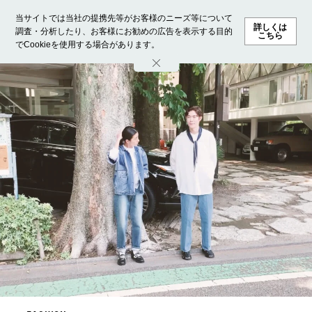
当サイトでは当社の提携先等がお客様のニーズ等について
詳しくは
調査・分析したり、お客様にお勧めの広告を表示する目的
こちら
でCookieを使用する場合があります。
ホーム
モデル募集
ランキング
ファッション
ビューテ