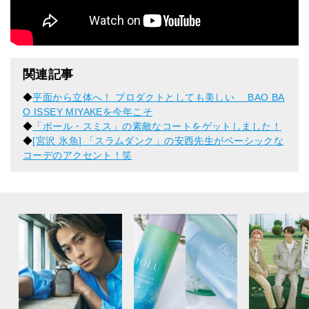
関連記事
◆
平面から立体へ！ プロダクトとしても美しい BAO BA
O ISSEY MIYAKEを今年こそ
◆
「ポール・スミス」の素敵なコートをゲットしました！
◆
[宮沢 氷魚] 「スラムダンク」の安西先生がベーシックな
コーデのアクセント！笑