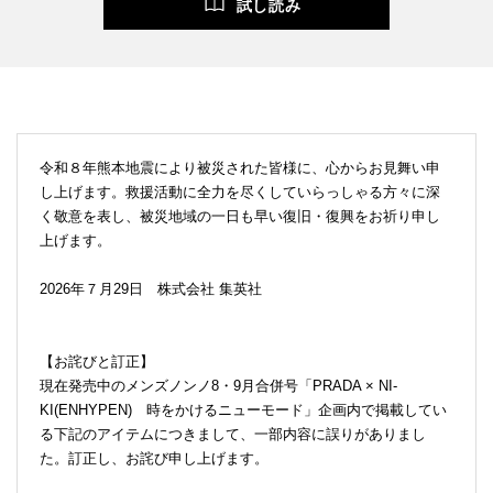
試し読み
令和８年熊本地震により被災された皆様に、心からお見舞い申
し上げます。救援活動に全力を尽くしていらっしゃる方々に深
く敬意を表し、被災地域の一日も早い復旧・復興をお祈り申し
上げます。
2026年７月29日 株式会社 集英社
【お詫びと訂正】
現在発売中のメンズノンノ8・9月合併号「PRADA × NI-
KI(ENHYPEN) 時をかけるニューモード」企画内で掲載してい
る下記のアイテムにつきまして、一部内容に誤りがありまし
た。訂正し、お詫び申し上げます。