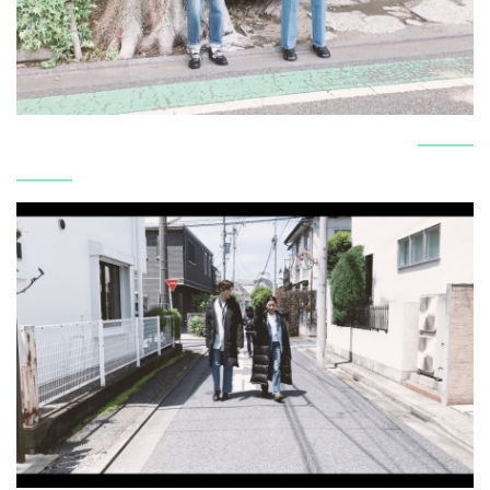
———
———