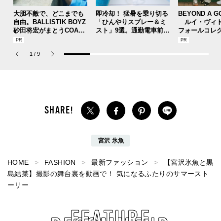
大胆不敵で、どこまでも
即冷却！ 猛暑を乗り切る
BEYOND A G
自由。BALLISTIK BOYZ
「ひんやりスプレー＆ミ
ルイ・ヴィト
砂田将宏がまとうCOACH
スト」9選。通勤電車前、
フォールコレ
の新作フレグランス「コ
運動後、日中...全シーン
描くプレッピ
ーチ ピュア プラチナム
で頼れる夏のメンズのマ
1
/
9
パルファム」
ストハブ。
宮沢 氷魚
HOME
FASHION
最新ファッション
【宮沢氷魚と黒
島結菜】撮影の舞台裏を動画で！ 気になるふたりのサマースト
ーリー
FEATURE