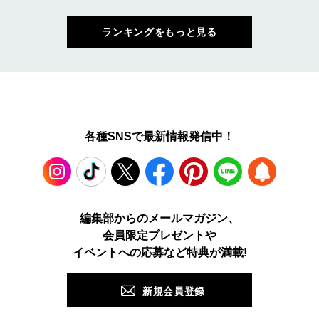
ランキングをもっと見る
各種SNSで最新情報発信中！
Instagram
TikTok
X
Facebook
Pinterest
LINE
WEB
編集部からのメールマガジン、
会員限定プレゼントや
PUSH
イベントへの応募など特典が満載!
新規会員登録