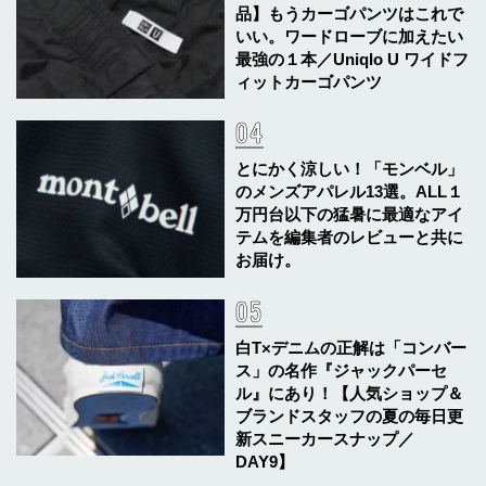
品】もうカーゴパンツはこれで
いい。ワードローブに加えたい
最強の１本／Uniqlo U ワイドフ
ィットカーゴパンツ
とにかく涼しい！「モンベル」
のメンズアパレル13選。ALL１
万円台以下の猛暑に最適なアイ
テムを編集者のレビューと共に
お届け。
白T×デニムの正解は「コンバー
ス」の名作『ジャックパーセ
ル』にあり！【人気ショップ＆
ブランドスタッフの夏の毎日更
新スニーカースナップ／
DAY9】