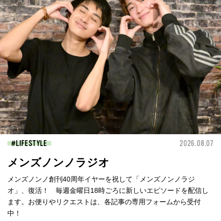
LIFESTYLE
2026.08.07
メンズノンノラジオ
メンズノンノ創刊40周年イヤーを祝して「メンズノンノラジ
オ」、復活！ 毎週金曜日18時ごろに新しいエピソードを配信し
ます。お便りやリクエストは、各記事の専用フォームから受付
中！