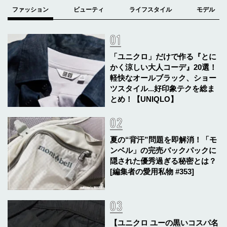
「ユニクロ」だけで作る『とに
かく涼しい大人コーデ』20選！
軽快なオールブラック、ショー
ツスタイル...好印象テクを総ま
とめ！【UNIQLO】
夏の“背汗”問題を即解消！「モ
ンベル」の完売バックパックに
隠された優秀過ぎる秘密とは？
[編集者の愛用私物 #353]
【ユニクロ ユーの黒いコスパ名