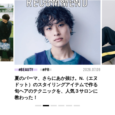
RECOMMEND
26.07.09
FASHION
2026.07.09
BEA
ロエベの新しい世界へようこそ。大胆な
コントラストとレイヤードの先に。装う
喜び、明るいスピリット