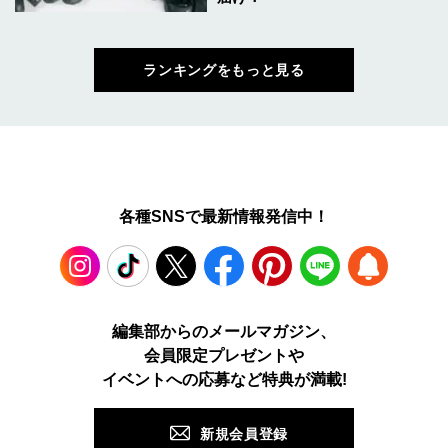
ランキングをもっと見る
各種SNSで最新情報発信中！
Instagram
TikTok
X
Facebook
Pinterest
LINE
WEB
編集部からのメールマガジン、
会員限定プレゼントや
PUSH
イベントへの応募など特典が満載!
新規会員登録