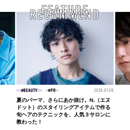
FEATURE
RECOMMEND
26.07.09
FASHION
2026.07.09
FAS
高橋璃央と、ジュエッテの出会い。夏の
定番、ピンクゴールドが印象的
な“SUMMER PINK”［meets Jouete!
Vol.12］