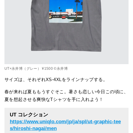
UT×永井博（グレー） ¥1500 ©永井博
サイズは、それぞれXS-4XLをラインナップする。
春が来れば夏ももうすぐそこ。暑さも恋しい今日この頃に、
夏を想起させる爽快なTシャツを手に入れよう！
U
T コレクション
https://www.uniqlo.com/jp/ja/spl/ut-graphic-tee
s/hiroshi-nagai/men