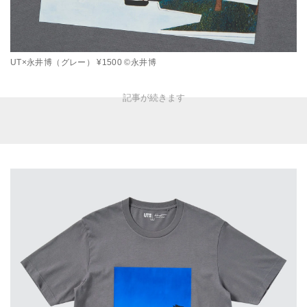
UT×永井博（グレー） ¥1500 ©永井博