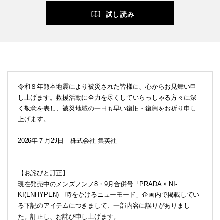
試し読み
令和８年熊本地震により被災された皆様に、心からお見舞い申
し上げます。救援活動に全力を尽くしていらっしゃる方々に深
く敬意を表し、被災地域の一日も早い復旧・復興をお祈り申し
上げます。
2026年７月29日 株式会社 集英社
【お詫びと訂正】
現在発売中のメンズノンノ8・9月合併号「PRADA × NI-
KI(ENHYPEN) 時をかけるニューモード」企画内で掲載してい
る下記のアイテムにつきまして、一部内容に誤りがありまし
た。訂正し、お詫び申し上げます。