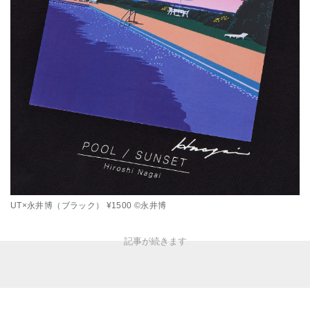
UT×永井博（ブラック） ¥1500 ©永井博