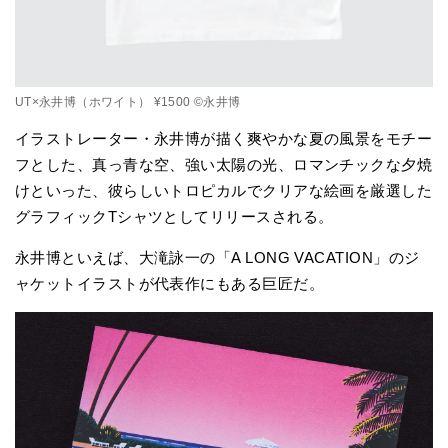
UT×永井博（ホワイト） ¥1500 ©永井博
イラストレーター・永井博が描く爽やかな夏の風景をモチー
フとした、真っ青な空、強い太陽の光、ロマンチックな夕焼
けといった、彼らしいトロピカルでクリアな絵画を厳選した
グラフィックTシャツとしてリリースされる。
永井博といえば、大滝詠一の「A LONG VACATION」のジ
ャケットイラストが代表作にもある巨匠だ。