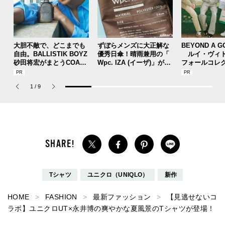
大胆不敵で、どこまでも
ずぼらメンズに大正解な
BEYOND A G
自由。BALLISTIK BOYZ
優秀日傘！晴雨兼用の「
ルイ・ヴィト
砂田将宏がまとうCOACH
Wpc. IZA (イーザ)」があ
フォールコレ
の新作フレグランス「コ
れば猛暑の日差しもゲリ
描くプレッピ
ーチ ピュア プラチナム
ラ豪雨も無問題！[編集者
1
/
9
パルファム」
の愛用私物 #360]
Tシャツ
ユニクロ（UNIQLO）
新作
HOME
FASHION
最新ファッション
【見逃せないコ
ラボ】ユニクロUT×永井博の爽やかな夏風景のTシャツが登場！