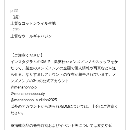
p.22
〈誤〉
上質なコットンツイル生地
〈正〉
上質なウールギャバジン
【ご注意ください】
インスタグラムのDMで、集英社やメンズノンノのスタッフをか
たって、架空のメンズノンノの企画で個人情報や写真などを送
らせる、なりすましアカウントの存在が報告されています。メ
ンズノンノの3つの公式アカウント
@mensnonnojp
＠mensnonnobeauty
@mensnonno_audition2025
以外のアカウントから送られるDMについては、十分にご注意く
ださい。
※掲載商品の発売時期およびイベント等については変更や延