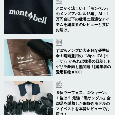
とにかく涼しい！「モンベル」
のメンズアパレル13選。ALL１
万円台以下の猛暑に最適なアイ
テムを編集者のレビューと共に
お届け。
ずぼらメンズに大正解な優秀日
傘！晴雨兼用の「Wpc. IZA (イ
ーザ)」があれば猛暑の日差しも
ゲリラ豪雨も無問題！[編集者の
愛用私物 #360]
３位ウーフォス、２位キーン、
１位は？ 最強「黒サンダル」全
20足を試着した服好きモデルの
マイベストを本音レビューでお
届け！