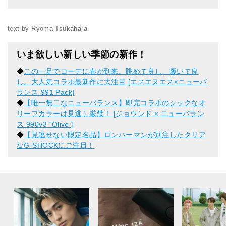
text by Ryoma Tsukahara
いま欲しい新しい季節の新作！
◆
この一足でコーデに春が到来。眺めて良し、履いて良
し。大人気コラボ最新作に大注目 [エスエヌエス×ニューバ
ランス 991 Pack]
◆
【唯一無二なニューバランス】即完コラボのシックなオ
リーブカラーは見逃し厳禁！ [ジョウンド × ニューバラン
ス 990v3 “Olive”]
◆
【見逃せない限定名品】ロンハーマンが別注したクリア
なG-SHOCKにご注目！