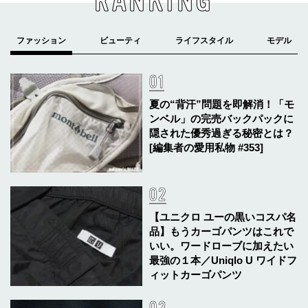
RANKING
夏の“背汗”問題を即解消！「モ
ンベル」の完売バックパックに
隠された優秀過ぎる秘密とは？
[編集者の愛用私物 #353]
【ユニクロ ユーの黒いコスパ名
品】もうカーゴパンツはこれで
いい。ワードローブに加えたい
最強の１本／Uniqlo U ワイドフ
ィットカーゴパンツ