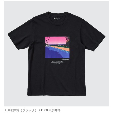
UT×永井博（ブラック） ¥1500 ©永井博