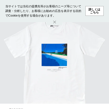
当サイトでは当社の提携先等がお客様のニーズ等について
詳しくは
調査・分析したり、お客様にお勧めの広告を表示する目的
こちら
でCookieを使用する場合があります。
ホーム
モデル募集
ランキング
ファッション
ビューテ