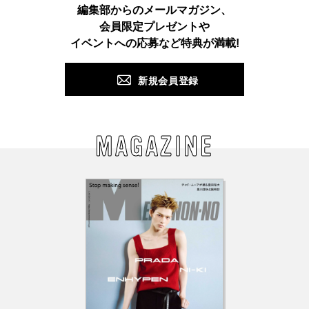
Instagram
TikTok
X
Facebook
Pinterest
LINE
WEB
編集部からのメールマガジン、
会員限定プレゼントや
PUSH
イベントへの応募など特典が満載!
新規会員登録
MAGAZINE