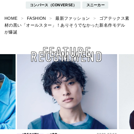
コンバース（CONVERSE）
スニーカー
HOME
FASHION
最新ファッション
ゴアテックス素
材の黒い「オールスター」！ありそうでなかった新名作モデル
が爆誕
FEATURE
RECOMMEND