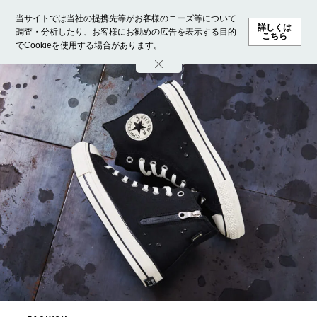
当サイトでは当社の提携先等がお客様のニーズ等について
詳しくは
調査・分析したり、お客様にお勧めの広告を表示する目的
こちら
でCookieを使用する場合があります。
ホーム
モデル募集
ランキング
ファッション
ビューテ