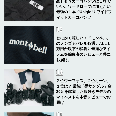
品】もうカーゴパンツはこれで
いい。ワードローブに加えたい
最強の１本／Uniqlo U ワイドフ
ィットカーゴパンツ
とにかく涼しい！「モンベル」
のメンズアパレル13選。ALL１
万円台以下の猛暑に最適なアイ
テムを編集者のレビューと共に
お届け。
３位ウーフォス、２位キーン、
１位は？ 最強「黒サンダル」全
20足を試着した服好きモデルの
マイベストを本音レビューでお
届け！