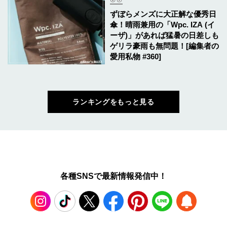
ずぼらメンズに大正解な優秀日
傘！晴雨兼用の「Wpc. IZA (イ
ーザ)」があれば猛暑の日差しも
ゲリラ豪雨も無問題！[編集者の
愛用私物 #360]
ランキングをもっと見る
各種SNSで最新情報発信中！