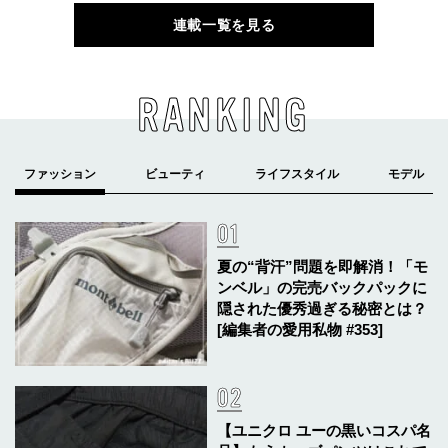
連載一覧を見る
RANKING
夏の“背汗”問題を即解消！「モ
ンベル」の完売バックパックに
隠された優秀過ぎる秘密とは？
[編集者の愛用私物 #353]
【ユニクロ ユーの黒いコスパ名