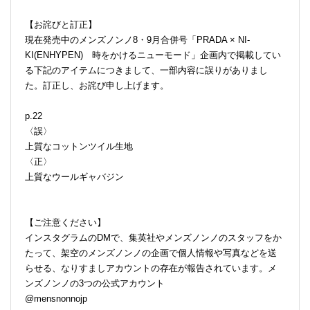
【お詫びと訂正】
現在発売中のメンズノンノ8・9月合併号「PRADA × NI-
KI(ENHYPEN) 時をかけるニューモード」企画内で掲載してい
る下記のアイテムにつきまして、一部内容に誤りがありまし
た。訂正し、お詫び申し上げます。
p.22
〈誤〉
上質なコットンツイル生地
〈正〉
上質なウールギャバジン
【ご注意ください】
インスタグラムのDMで、集英社やメンズノンノのスタッフをか
たって、架空のメンズノンノの企画で個人情報や写真などを送
らせる、なりすましアカウントの存在が報告されています。メ
ンズノンノの3つの公式アカウント
@mensnonnojp