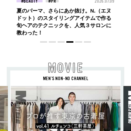
26.07.09
FASHION
2026.07.09
FAS
【PRADA × NI-KI(ENHYPEN)】時をかけ
る、ニューモード
MOVIE
MEN’S NON-NO CHANNEL