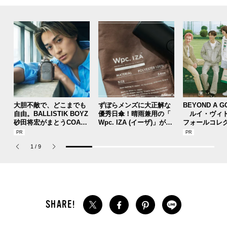
大胆不敵で、どこまでも
ずぼらメンズに大正解な
BEYOND A G
自由。BALLISTIK BOYZ
優秀日傘！晴雨兼用の「
ルイ・ヴィト
砂田将宏がまとうCOACH
Wpc. IZA (イーザ)」があ
フォールコレ
の新作フレグランス「コ
れば猛暑の日差しもゲリ
描くプレッピ
ーチ ピュア プラチナム
ラ豪雨も無問題！[編集者
1
/
9
パルファム」
の愛用私物 #360]