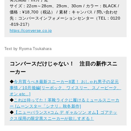
サイズ：22cm～28cm、29cm、30cm / カラー：BLACK /
価格：¥18,700（税込） / 素材：キャンバス / 問い合わせ
先：コンバースインフォメーションセンター（TEL：0120
-819-217）
https://converse.co.jp
Text by Ryoma Tsukahara
コンバースだけじゃない！ 注目の新作スニ
ーカー
◆
今月買うべき最新スニーカー8選！ おしゃれ男子の足元
事情／10月後編[リーボック、ワイスリー、スノーピーク、
オン etc...]
◆
これは待ってた！革靴ライクに履けるミュールスニーカ
ー [ムーンスター「シナリ」秋冬新作]
◆
【ニューバランス×コム デ ギャルソン オム】ゴアテッ
クス採用の限定黒スニーカーが欲しすぎる！