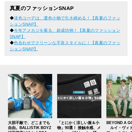
真夏のファッションSNAP
◆
淡色コーデは、濃色小物で引き締める！【真夏のファッ
ションSNAP】
◆
今年アメカジを着る、超成功例！【真夏のファッション
SNAP】
◆
色合わせでクリーンな不良スタイルに！【真夏のファッ
ションSNAP】
大胆不敵で、どこまでも
「とにかく涼しい服＆小
BEYOND A G
自由。BALLISTIK BOYZ
物」90選！ 接触冷感、メ
ルイ・ヴィト