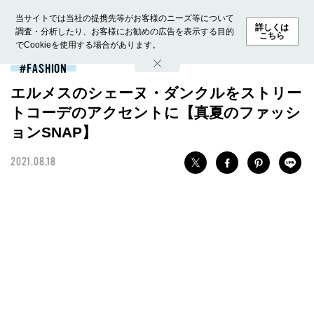
当サイトでは当社の提携先等がお客様のニーズ等について
詳しくは
調査・分析したり、お客様にお勧めの広告を表示する目的
こちら
でCookieを使用する場合があります。
ホーム
モデル募集
ランキング
ファッション
ビューテ
FASHION
エルメスのシェーヌ・ダンクルをストリー
トコーデのアクセントに【真夏のファッシ
ョンSNAP】
2021.08.18