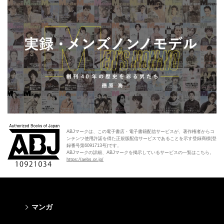
ABJマークは、この電子書店・電子書籍配信サービスが、著作権者からコ
ンテンツ使用許諾を得た正規版配信サービスであることを示す登録商標(登
録番号第6091713号)です。
ABJマークの詳細、ABJマークを掲示しているサービスの一覧はこちら。
https://aebs.or.jp/
マンガ
少年マンガ
青年マンガ
少女マンガ
女性マンガ