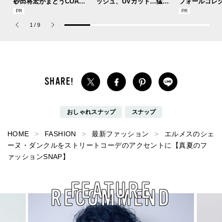
砂田将宏がまとうCOACH
ッシュ、UVカット...猛暑
フォールコレ
の新作フレグランス「コ
を快適に乗り切る“おしゃ
描くプレッピ
ーチ ピュア プラチナム
れアイテム”をレビューと
1
/
9
パルファム」
共に総まとめ。
おしゃれスナップ
スナップ
HOME
FASHION
最新ファッション
エルメスのシェ
ーヌ・ダンクルをストリートコーデのアクセントに【真夏のフ
ァッションSNAP】
FEATURE
RECOMMEND