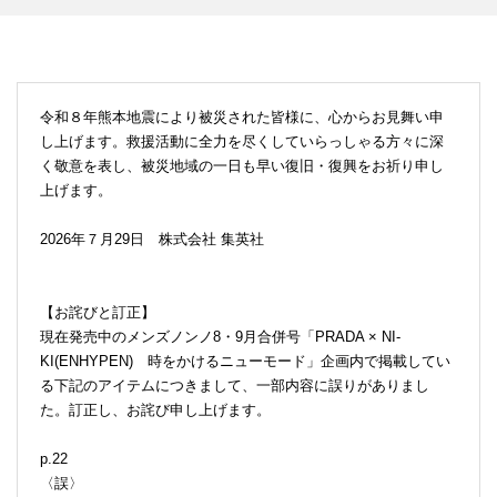
令和８年熊本地震により被災された皆様に、心からお見舞い申
し上げます。救援活動に全力を尽くしていらっしゃる方々に深
く敬意を表し、被災地域の一日も早い復旧・復興をお祈り申し
上げます。
2026年７月29日 株式会社 集英社
【お詫びと訂正】
現在発売中のメンズノンノ8・9月合併号「PRADA × NI-
KI(ENHYPEN) 時をかけるニューモード」企画内で掲載してい
る下記のアイテムにつきまして、一部内容に誤りがありまし
た。訂正し、お詫び申し上げます。
p.22
〈誤〉