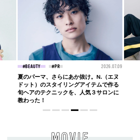
26.07.09
FASHION
2026.07.09
FAS
ロエベの新しい世界へようこそ。大胆な
コントラストとレイヤードの先に。装う
喜び、明るいスピリット
MOVIE