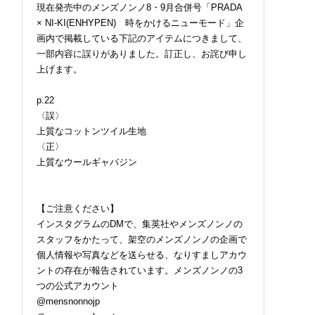
現在発売中のメンズノンノ8・9月合併号「PRADA
× NI-KI(ENHYPEN) 時をかけるニューモード」企
画内で掲載している下記のアイテムにつきまして、
一部内容に誤りがありました。訂正し、お詫び申し
上げます。
p.22
〈誤〉
上質なコットンツイル生地
〈正〉
上質なウールギャバジン
【ご注意ください】
インスタグラムのDMで、集英社やメンズノンノの
スタッフをかたって、架空のメンズノンノの企画で
個人情報や写真などを送らせる、なりすましアカウ
ントの存在が報告されています。メンズノンノの3
つの公式アカウント
@mensnonnojp