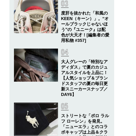
度肝を抜かれた「和風の
KEEN（キーン）」。“オ
ールブラックじゃないほ
う”の『ユニーク』は配
色が大天才！[編集者の愛
用私物 #357]
大人グレーの「特別なア
ディダス」で夏のカジュ
アルスタイルを上品に！
【人気ショップ＆ブラン
ドスタッフの夏の毎日更
新スニーカースナップ／
DAY6】
ストリートな「ポロ ラル
フ ローレン」を発見。
「ニューエラ」とのコラ
ボキャップは上品＆クラ