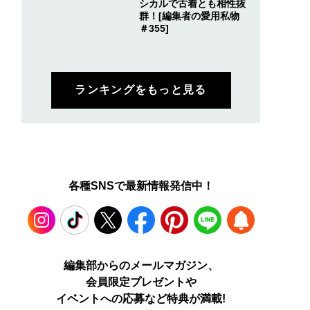
シカルで古着とも相性抜
群！[編集者の愛用私物
＃355]
ランキングをもっと見る
各種SNSで最新情報発信中！
Instagram
TikTok
X
Facebook
Pinterest
LINE
WEB
編集部からのメールマガジン、
会員限定プレゼントや
PUSH
イベントへの応募など特典が満載!