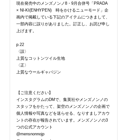
現在発売中のメンズノンノ8・9月合併号「PRADA
× NI-KI(ENHYPEN) 時をかけるニューモード」企
画内で掲載している下記のアイテムにつきまして、
一部内容に誤りがありました。訂正し、お詫び申し
上げます。
p.22
〈誤〉
上質なコットンツイル生地
〈正〉
上質なウールギャバジン
【ご注意ください】
インスタグラムのDMで、集英社やメンズノンノの
スタッフをかたって、架空のメンズノンノの企画で
個人情報や写真などを送らせる、なりすましアカウ
ントの存在が報告されています。メンズノンノの3
つの公式アカウント
@mensnonnojp