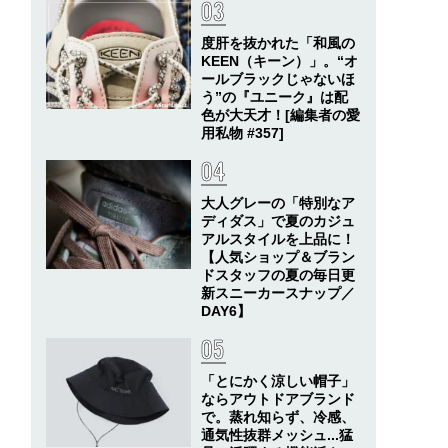
度肝を抜かれた「和風の
KEEN（キーン）」。“オ
ールブラックじゃないほ
う”の『ユニーク』は配
色が大天才！[編集者の愛
用私物 #357]
大人グレーの「特別なア
ディダス」で夏のカジュ
アルスタイルを上品に！
【人気ショップ＆ブラン
ドスタッフの夏の毎日更
新スニーカースナップ／
DAY6】
「とにかく涼しい帽子」
ならアウトドアブランド
で。蒸れ知らず、冷感、
通気性抜群メッシュ...猛