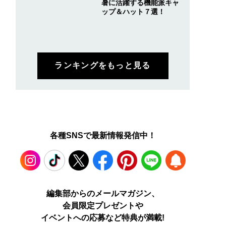
暑に活躍する機能派キャ
ップ＆ハット７選！
ランキングをもっと見る
各種SNSで最新情報発信中！
Instagram
TikTok
X
Facebook
Pinterest
LINE
WEB
編集部からのメールマガジン、
会員限定プレゼントや
PUSH
イベントへの応募など特典が満載!