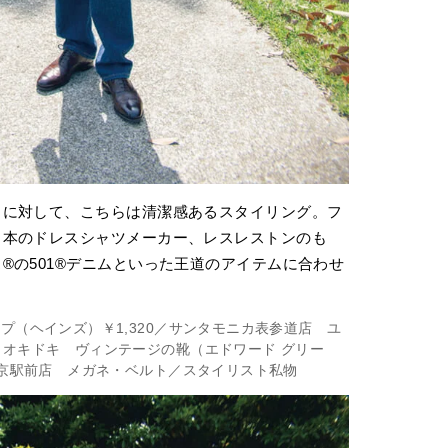
クに対して、こちらは清潔感あるスタイリング。フ
日本のドレスシャツメーカー、レスレストンのも
®の501®デニムといった王道のアイテムに合わせ
ップ（ヘインズ）￥1,320／サンタモニカ表参道店 ユ
0／オキドキ ヴィンテージの靴（エドワード グリー
 東京駅前店 メガネ・ベルト／スタイリスト私物