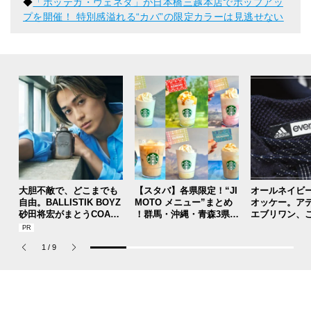
◆
「ボッテガ・ヴェネタ」が日本橋三越本店でポップアッ
プを開催！ 特別感溢れる“カバ”の限定カラーは見逃せない
大胆不敵で、どこまでも
【スタバ】各県限定！“JI
オールネイビ
自由。BALLISTIK BOYZ
MOTO メニュー”まとめ
オッケー。ア
砂田将宏がまとうCOACH
！群馬・沖縄・青森3県分
エブリワン、
の新作フレグランス「コ
を一覧チェック
のコラボスニ
ーチ ピュア プラチナム
本当ですか？[
1
/
9
パルファム」
用私物 #362]