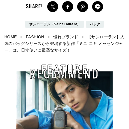
サンローラン（Saint Laurent）
バッグ
HOME
FASHION
憧れブランド
【サンローラン】人
気のバッグシリーズから登場する新作「ミニ ニキ メッセンジャ
ー」は、日常使いに最高なサイズ！
FEATURE
RECOMMEND