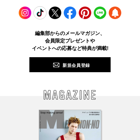
Instagram
TikTok
X
Facebook
Pinterest
LINE
WEB
編集部からのメールマガジン、
会員限定プレゼントや
PUSH
イベントへの応募など特典が満載!
新規会員登録
MAGAZINE