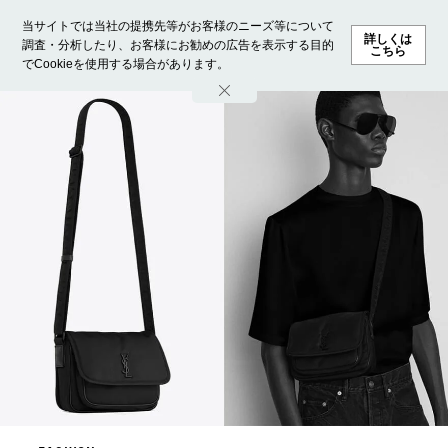
当サイトでは当社の提携先等がお客様のニーズ等について
詳しくは
調査・分析したり、お客様にお勧めの広告を表示する目的
こちら
でCookieを使用する場合があります。
ホーム
モデル募集
ランキング
ファッション
ビューテ