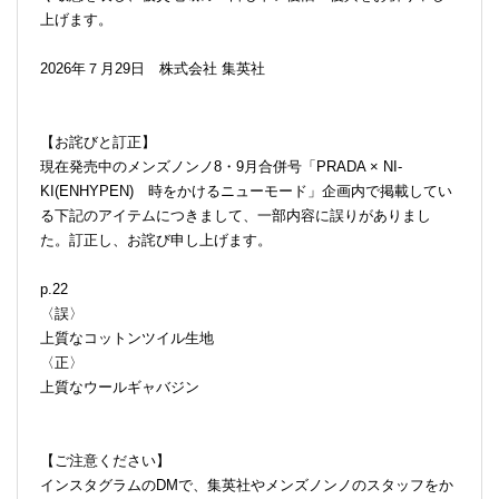
上げます。
2026年７月29日 株式会社 集英社
【お詫びと訂正】
現在発売中のメンズノンノ8・9月合併号「PRADA × NI-
KI(ENHYPEN) 時をかけるニューモード」企画内で掲載してい
る下記のアイテムにつきまして、一部内容に誤りがありまし
た。訂正し、お詫び申し上げます。
p.22
〈誤〉
上質なコットンツイル生地
〈正〉
上質なウールギャバジン
【ご注意ください】
インスタグラムのDMで、集英社やメンズノンノのスタッフをか