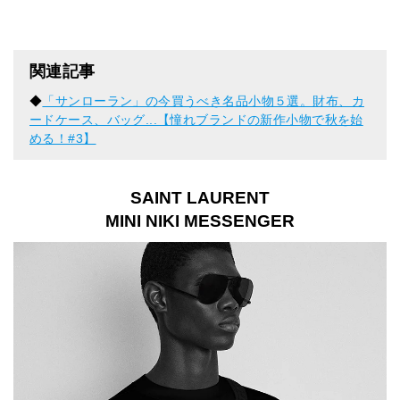
関連記事
◆
「サンローラン」の今買うべき名品小物５選。財布、カ
ードケース、バッグ...【憧れブランドの新作小物で秋を始
める！#3】
SAINT LAURENT
MINI NIKI MESSENGER