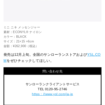
ミニ ニキ メッセンジャー
素材：ECONYL® ナイロン
カラー：BLACK
サイズ：21×15 ×6cm
金額：¥262,900（税込）
発売は12月上旬。全国のサンローランストアおよび
YSL.CO
M
をぜひチェックしてほしい。
問い合わせ先
サンローランクライアントサービス
TEL 0120-95-2746
https：//www.ysl.com/ja-jp