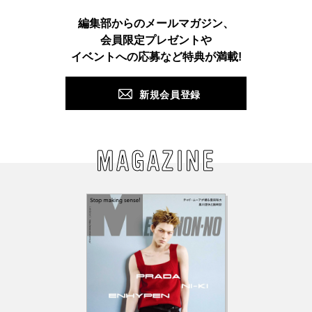
Instagram
TikTok
X
Facebook
Pinterest
LINE
WEB
編集部からのメールマガジン、
会員限定プレゼントや
PUSH
イベントへの応募など特典が満載!
新規会員登録
MAGAZINE