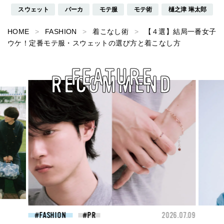
スウェット
パーカ
モテ服
モテ術
樋之津 琳太郎
HOME
FASHION
着こなし術
【４選】結局一番女子
ウケ！定番モテ服・スウェットの選び方と着こなし方
FEATURE
RECOMMEND
26.07.09
BEAUTY
2026.07.09
FAS