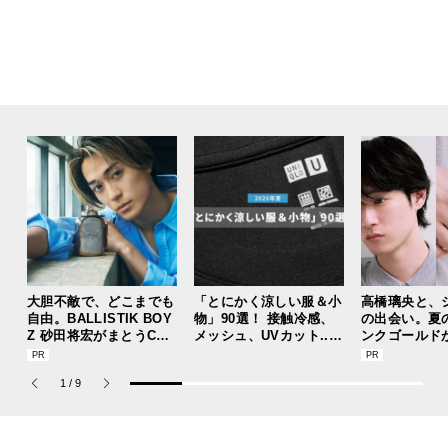
大胆不敵で、どこまでも
「とにかく涼しい服＆小
高橋璃央と、
自由。BALLISTIK BOY
物」90選！ 接触冷感、
の出会い。夏
Z 砂田将宏がまとうCOA
メッシュ、UVカット...
ンクゴールド
CHの新作フレグランス
猛暑を快適に乗り切る“
“SUMMER P
「コーチ ピュア プラチ
おしゃれアイテム”をレ
ets Jouete! 
1
/
9
ナム パルファム」
ビューと共に総まとめ。