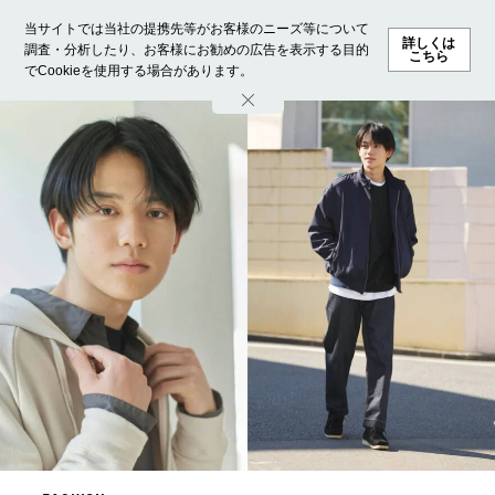
当サイトでは当社の提携先等がお客様のニーズ等について
詳しくは
調査・分析したり、お客様にお勧めの広告を表示する目的
こちら
でCookieを使用する場合があります。
ホーム
モデル募集
ランキング
ファッション
ビューテ