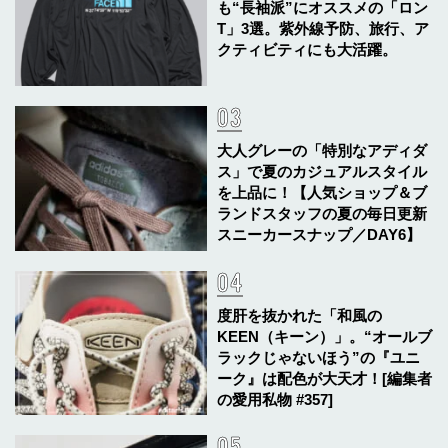
も“長袖派”にオススメの「ロン
T」3選。紫外線予防、旅行、ア
クティビティにも大活躍。
大人グレーの「特別なアディダ
ス」で夏のカジュアルスタイル
を上品に！【人気ショップ＆ブ
ランドスタッフの夏の毎日更新
スニーカースナップ／DAY6】
度肝を抜かれた「和風の
KEEN（キーン）」。“オールブ
ラックじゃないほう”の『ユニ
ーク』は配色が大天才！[編集者
の愛用私物 #357]