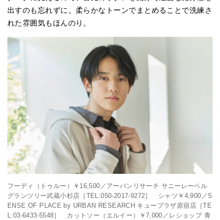
出すのも忘れずに。柔らかなトーンでまとめることで洗練さ
れた雰囲気もほんのり。
フーディ（トゥルー）￥16,500／アーバンリサーチ サニーレーベル
グランツリー武蔵小杉店［TEL:050-2017-9272］ シャツ￥4,900／S
ENSE OF PLACE by URBAN RESEARCH キュープラザ原宿店［TE
L:03-6433-5548］ カットソー（エルイー）￥7,000／レショップ 青