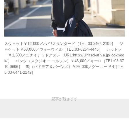
スウェット￥12,000／ハイ!スタンダード［TEL:03-3464-2109］ ジ
ャケット￥58,000／ウィーウィル［TEL:03-6264-4445］ カットソ
ー￥1,500／ユナイテッドアスレ［URL:http://United-athle.jp/lookboo
k/］ パンツ（スタジオ ニコルソン）￥45,000／キーロ［TEL:03-37
10-9696］ 靴（パドモア＆バーンズ）￥26,000／グーニー PR［TE
L:03-6441-2142］