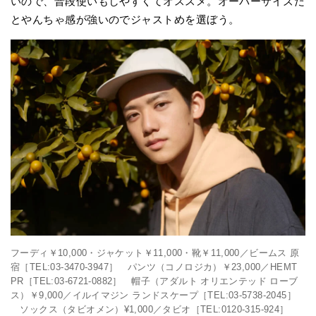
いので、普段使いもしやすくてオススメ。オーバーサイズだ
とやんちゃ感が強いのでジャストめを選ぼう。
フーディ￥10,000・ジャケット￥11,000・靴￥11,000／ビームス 原
宿［TEL:03-3470-3947］ パンツ（コノロジカ）￥23,000／HEMT
PR［TEL:03-6721-0882］ 帽子（アダルト オリエンテッド ローブ
ス）￥9,000／イルイマジン ランドスケープ［TEL:03-5738-2045］
ソックス（タビオメン）¥1,000／タビオ［TEL:0120-315-924］