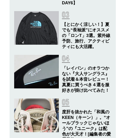
DAY6】
【とにかく涼しい！】夏
でも“長袖派”にオススメ
の「ロンT」3選。紫外線
予防、旅行、アクティビ
ティにも大活躍。
「レイバン」のオラつか
ない『大人サングラス』
を試着＆本音レビュー！
真夏に買うべき４選を服
好きが掛け比べてみた！
度肝を抜かれた「和風の
KEEN（キーン）」。“オ
ールブラックじゃないほ
う”の『ユニーク』は配
色が大天才！[編集者の愛