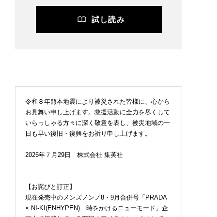
試し読み
令和８年熊本地震により被災された皆様に、心から
お見舞い申し上げます。救援活動に全力を尽くして
いらっしゃる方々に深く敬意を表し、被災地域の一
日も早い復旧・復興をお祈り申し上げます。
2026年７月29日 株式会社 集英社
【お詫びと訂正】
現在発売中のメンズノンノ8・9月合併号「PRADA
× NI-KI(ENHYPEN) 時をかけるニューモード」企