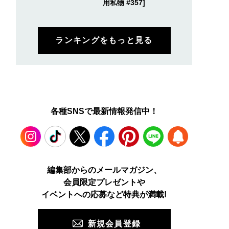
用私物 #357]
ランキングをもっと見る
各種SNSで最新情報発信中！
Instagram
TikTok
X
Facebook
Pinterest
LINE
WEB
編集部からのメールマガジン、
会員限定プレゼントや
PUSH
イベントへの応募など特典が満載!
新規会員登録