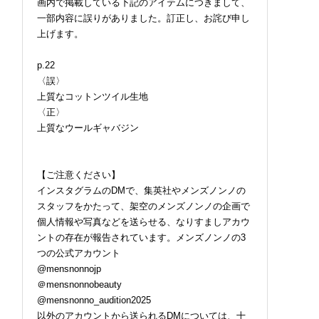
画内で掲載している下記のアイテムにつきまして、
一部内容に誤りがありました。訂正し、お詫び申し
上げます。
p.22
〈誤〉
上質なコットンツイル生地
〈正〉
上質なウールギャバジン
【ご注意ください】
インスタグラムのDMで、集英社やメンズノンノの
スタッフをかたって、架空のメンズノンノの企画で
個人情報や写真などを送らせる、なりすましアカウ
ントの存在が報告されています。メンズノンノの3
つの公式アカウント
@mensnonnojp
＠mensnonnobeauty
@mensnonno_audition2025
以外のアカウントから送られるDMについては、十