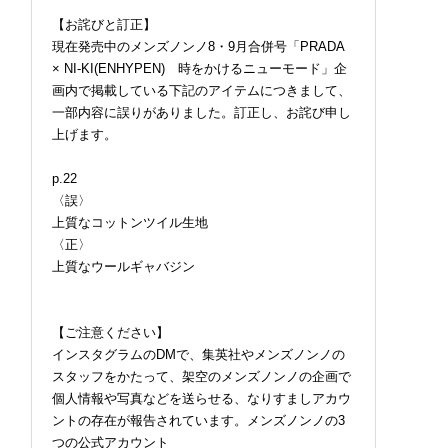
【お詫びと訂正】
現在発売中のメンズノンノ8・9月合併号「PRADA
× NI-KI(ENHYPEN) 時をかけるニューモード」企
画内で掲載している下記のアイテムにつきまして、
一部内容に誤りがありました。訂正し、お詫び申し
上げます。
p.22
〈誤〉
上質なコットンツイル生地
〈正〉
上質なウールギャバジン
【ご注意ください】
インスタグラムのDMで、集英社やメンズノンノの
スタッフをかたって、架空のメンズノンノの企画で
個人情報や写真などを送らせる、なりすましアカウ
ントの存在が報告されています。メンズノンノの3
つの公式アカウント