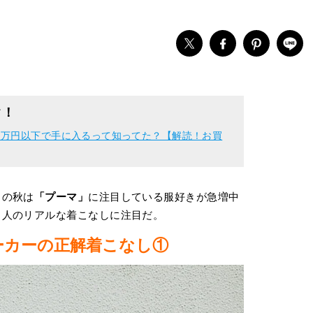
ク！
１万円以下で手に入るって知ってた？【解読！お買
この秋は
「プーマ」
に注目している服好きが急増中
３人のリアルな着こなしに注目だ。
ーカーの正解着こなし①