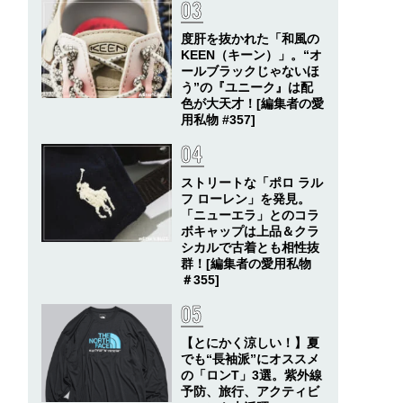
度肝を抜かれた「和風の
KEEN（キーン）」。“オ
ールブラックじゃないほ
う”の『ユニーク』は配
色が大天才！[編集者の愛
用私物 #357]
ストリートな「ポロ ラル
フ ローレン」を発見。
「ニューエラ」とのコラ
ボキャップは上品＆クラ
シカルで古着とも相性抜
群！[編集者の愛用私物
＃355]
【とにかく涼しい！】夏
でも“長袖派”にオススメ
の「ロンT」3選。紫外線
予防、旅行、アクティビ