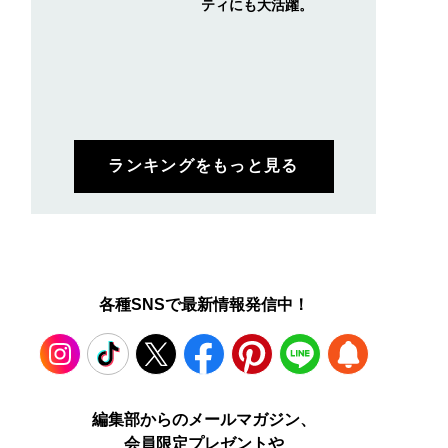
ティにも大活躍。
ランキングをもっと見る
各種SNSで最新情報発信中！
Instagram
TikTok
X
Facebook
Pinterest
LINE
WEB
編集部からのメールマガジン、
会員限定プレゼントや