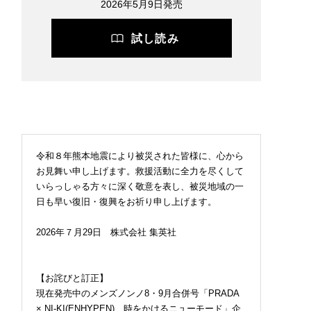
2026年5月9日発売
試し読み
令和８年熊本地震により被災された皆様に、心から
お見舞い申し上げます。救援活動に全力を尽くして
いらっしゃる方々に深く敬意を表し、被災地域の一
日も早い復旧・復興をお祈り申し上げます。
2026年７月29日 株式会社 集英社
【お詫びと訂正】
現在発売中のメンズノンノ8・9月合併号「PRADA
× NI-KI(ENHYPEN) 時をかけるニューモード」企