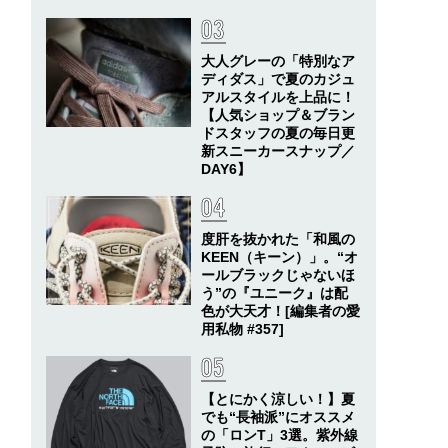
大人グレーの「特別なア
ディダス」で夏のカジュ
アルスタイルを上品に！
【人気ショップ＆ブラン
ドスタッフの夏の毎日更
新スニーカースナップ／
DAY6】
度肝を抜かれた「和風の
KEEN（キーン）」。“オ
ールブラックじゃないほ
う”の『ユニーク』は配
色が大天才！[編集者の愛
用私物 #357]
【とにかく涼しい！】夏
でも“長袖派”にオススメ
の「ロンT」3選。紫外線