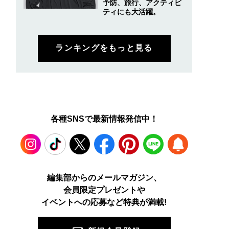
予防、旅行、アクティビ
ティにも大活躍。
ランキングをもっと見る
各種SNSで最新情報発信中！
Instagram
TikTok
X
Facebook
Pinterest
LINE
WEB
編集部からのメールマガジン、
会員限定プレゼントや
PUSH
イベントへの応募など特典が満載!