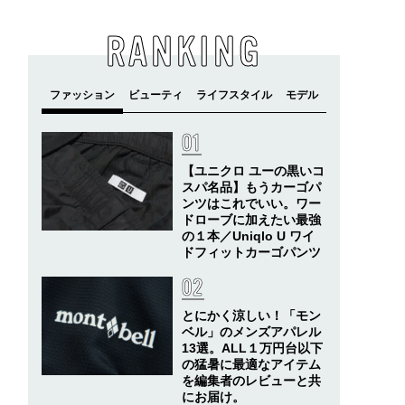
RANKING
【ユニクロ ユーの黒いコ
スパ名品】もうカーゴパ
ンツはこれでいい。ワー
ドローブに加えたい最強
の１本／Uniqlo U ワイ
ドフィットカーゴパンツ
とにかく涼しい！「モン
ベル」のメンズアパレル
13選。ALL１万円台以下
の猛暑に最適なアイテム
を編集者のレビューと共
にお届け。