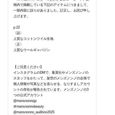
画内で掲載している下記のアイテムにつきまして、
一部内容に誤りがありました。訂正し、お詫び申し
上げます。
p.22
〈誤〉
上質なコットンツイル生地
〈正〉
上質なウールギャバジン
【ご注意ください】
インスタグラムのDMで、集英社やメンズノンノの
スタッフをかたって、架空のメンズノンノの企画で
個人情報や写真などを送らせる、なりすましアカウ
ントの存在が報告されています。メンズノンノの3
つの公式アカウント
@mensnonnojp
＠mensnonnobeauty
@mensnonno_audition2025