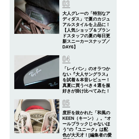
大人グレーの「特別なア
ディダス」で夏のカジュ
アルスタイルを上品に！
【人気ショップ＆ブラン
ドスタッフの夏の毎日更
新スニーカースナップ／
DAY6】
「レイバン」のオラつか
ない『大人サングラス』
を試着＆本音レビュー！
真夏に買うべき４選を服
好きが掛け比べてみた！
度肝を抜かれた「和風の
KEEN（キーン）」。“オ
ールブラックじゃないほ
う”の『ユニーク』は配
色が大天才！[編集者の愛