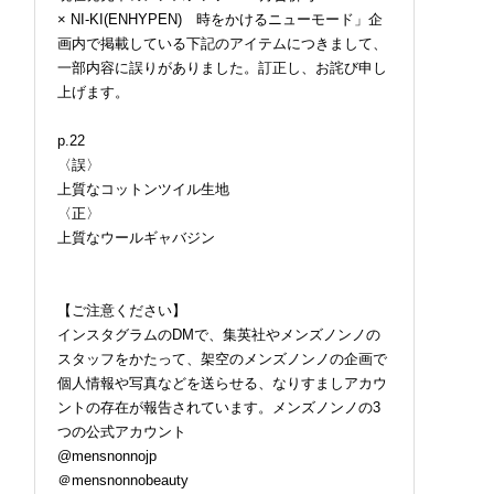
× NI-KI(ENHYPEN) 時をかけるニューモード」企
画内で掲載している下記のアイテムにつきまして、
一部内容に誤りがありました。訂正し、お詫び申し
上げます。
p.22
〈誤〉
上質なコットンツイル生地
〈正〉
上質なウールギャバジン
【ご注意ください】
インスタグラムのDMで、集英社やメンズノンノの
スタッフをかたって、架空のメンズノンノの企画で
個人情報や写真などを送らせる、なりすましアカウ
ントの存在が報告されています。メンズノンノの3
つの公式アカウント
@mensnonnojp
＠mensnonnobeauty