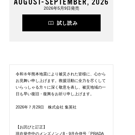
AUGUST-SEPTEMBER, 2026
2026年5月9日発売
試し読み
令和８年熊本地震により被災された皆様に、心から
お見舞い申し上げます。救援活動に全力を尽くして
いらっしゃる方々に深く敬意を表し、被災地域の一
日も早い復旧・復興をお祈り申し上げます。
2026年７月29日 株式会社 集英社
【お詫びと訂正】
現在発売中のメンズノンノ8・9月合併号「PRADA