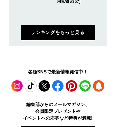
用私物 #357]
ランキングをもっと見る
各種SNSで最新情報発信中！
Instagram
TikTok
X
Facebook
Pinterest
LINE
WEB
編集部からのメールマガジン、
会員限定プレゼントや
PUSH
イベントへの応募など特典が満載!