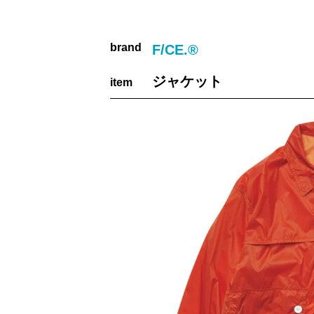
brand
F/CE.®
ジャケット
item