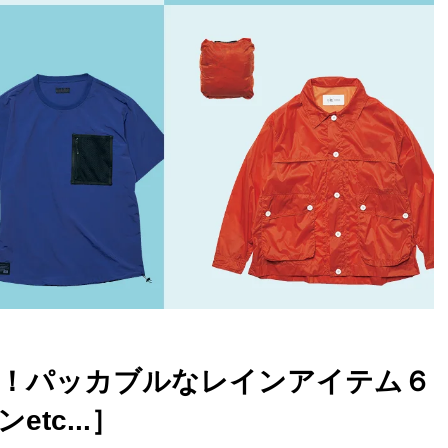
！パッカブルなレインアイテム６
tc...］