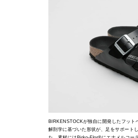
BIRKENSTOCKが独自に開発したフッ
解剖学に基づいた形状が、足をサポート
た。素材にはBirko-Flor®にエナメ