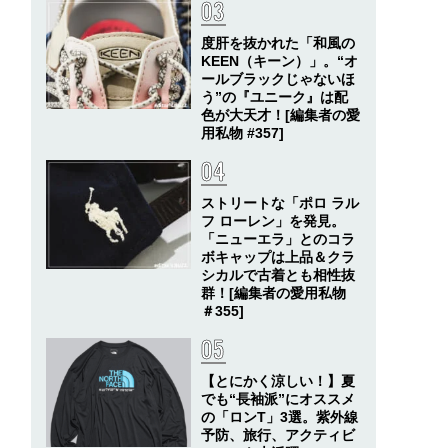
度肝を抜かれた「和風の
KEEN（キーン）」。“オ
ールブラックじゃないほ
う”の『ユニーク』は配
色が大天才！[編集者の愛
用私物 #357]
ストリートな「ポロ ラル
フ ローレン」を発見。
「ニューエラ」とのコラ
ボキャップは上品＆クラ
シカルで古着とも相性抜
群！[編集者の愛用私物
＃355]
【とにかく涼しい！】夏
でも“長袖派”にオススメ
の「ロンT」3選。紫外線
予防、旅行、アクティビ