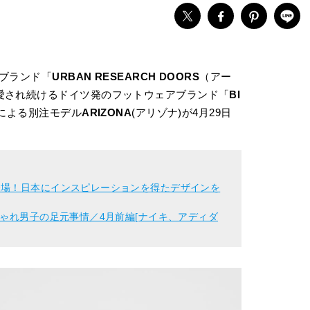
たブランド「
URBAN RESEARCH DOORS
（アー
愛され続けるドイツ発のフットウェアブランド「
BI
による別注モデル
ARIZONA
(アリゾナ)が4月29日
登場！日本にインスピレーションを得たデザインを
しゃれ男子の足元事情／4月前編[ナイキ、アディダ