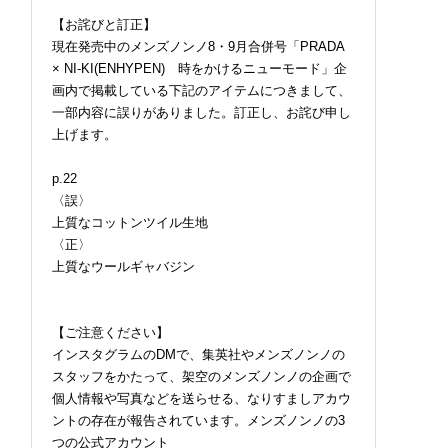
【お詫びと訂正】
現在発売中のメンズノンノ8・9月合併号「PRADA
× NI-KI(ENHYPEN) 時をかけるニューモード」企
画内で掲載している下記のアイテムにつきまして、
一部内容に誤りがありました。訂正し、お詫び申し
上げます。
p.22
〈誤〉
上質なコットンツイル生地
〈正〉
上質なウールギャバジン
【ご注意ください】
インスタグラムのDMで、集英社やメンズノンノの
スタッフをかたって、架空のメンズノンノの企画で
個人情報や写真などを送らせる、なりすましアカウ
ントの存在が報告されています。メンズノンノの3
つの公式アカウント