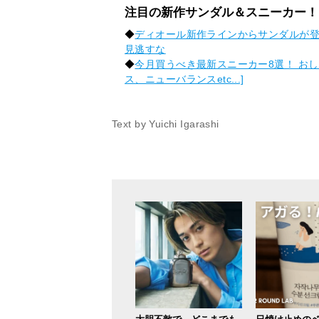
注目の新作サンダル＆スニーカー！
◆
ディオール新作ラインからサンダルが
見逃すな
◆
今月買うべき最新スニーカー8選！ お
ス、ニューバランスetc...]
Text by Yuichi Igarashi