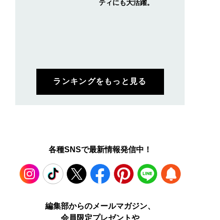
ティにも大活躍。
ランキングをもっと見る
各種SNSで最新情報発信中！
Instagram
TikTok
X
Facebook
Pinterest
LINE
WEB
編集部からのメールマガジン、
会員限定プレゼントや