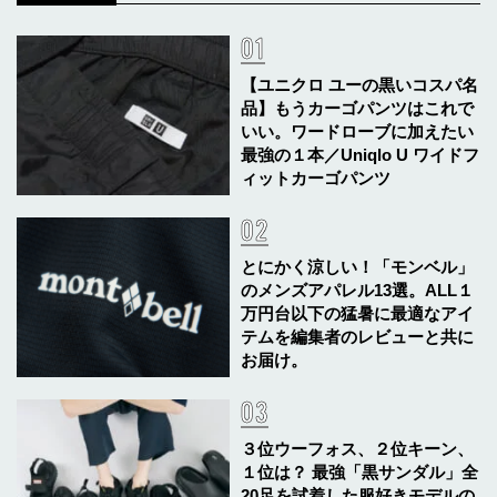
【ユニクロ ユーの黒いコスパ名
品】もうカーゴパンツはこれで
いい。ワードローブに加えたい
最強の１本／Uniqlo U ワイドフ
ィットカーゴパンツ
とにかく涼しい！「モンベル」
のメンズアパレル13選。ALL１
万円台以下の猛暑に最適なアイ
テムを編集者のレビューと共に
お届け。
３位ウーフォス、２位キーン、
１位は？ 最強「黒サンダル」全
20足を試着した服好きモデルの