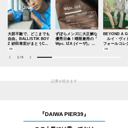
大胆不敵で、どこまでも
ずぼらメンズに大正解な
BEYOND A 
自由。BALLISTIK BOY
優秀日傘！晴雨兼用の「
ルイ・ヴィ
Z 砂田将宏がまとうCOA
Wpc. IZA (イーザ)」が
フォールコレ
CHの新作フレグランス
あれば猛暑の日差しもゲ
描くプレッピ
「コーチ ピュア プラチ
リラ豪雨も無問題！[編
1
/
9
ナム パルファム」
集者の愛用私物 #360]
『DAIWA PIER39』
━━━━━━━━━━━━━━━