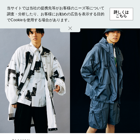
当サイトでは当社の提携先等がお客様のニーズ等について
詳しくは
調査・分析したり、お客様にお勧めの広告を表示する目的
こちら
でCookieを使用する場合があります。
ホーム
モデル募集
ランキング
ファッション
ビューテ