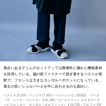
風合いあるデニムのセットアップは難燃性に優れた機能素材
を採用している。脇の面ファスナーで脱ぎ着するベストが新
鮮で、フロントは大きなカンガルーポケットになっている。
着丈の長いシェルパーカを中に合わせるのも面白い。
ベスト￥13,200・パンツ￥17,600／ヘリーハンセン原宿店 パーカ
（ザ・ノース・フェイス）￥25,300／ゴールドウイン カスタマーサ
ービスセンター サンダル（オルフィック）￥29,700／アルファ PR