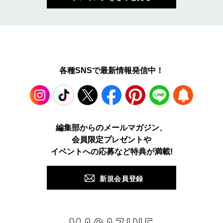
各種SNSで最新情報発信中！
Instagram
TikTok
X
Facebook
Pinterest
LINE
WEB
編集部からのメールマガジン、
会員限定プレゼントや
PUSH
イベントへの応募など特典が満載!
新規会員登録