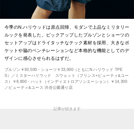
今季のN.ハリウッドは原点回帰、モダンで上品なミリタリー
ルックを発表した。ピックアップしたブルゾンとショーツの
セットアップはドライタッチなテック素材を採用、大きなポ
ケットや脇のベンチレーションなど本格的な機能としてのデ
ザインに感心させられるはずだ。
ブルゾン￥93,500・ショーツ￥33,000（ともにN.ハリウッド TPE
S）／ミスターハリウッド スウェット（プリンス×ビューティ&ユー
ス）￥8,800・ハット（インディエトロアソシエーション）￥14,300
／ビューティ&ユース 渋谷公園通り店