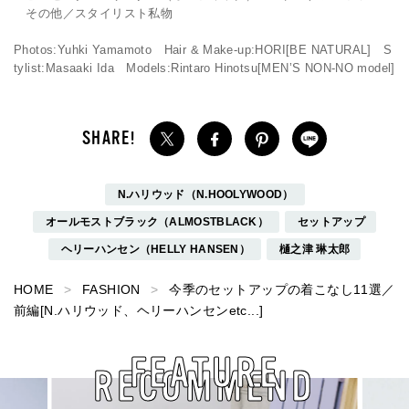
その他／スタイリスト私物
Photos:Yuhki Yamamoto Hair & Make-up:HORI[BE NATURAL] S
tylist:Masaaki Ida Models:Rintaro Hinotsu[MEN’S NON-NO model]
N.ハリウッド（N.HOOLYWOOD）
オールモストブラック（ALMOSTBLACK）
セットアップ
ヘリーハンセン（HELLY HANSEN）
樋之津 琳太郎
HOME
FASHION
今季のセットアップの着こなし11選／
前編[N.ハリウッド、ヘリーハンセンetc...]
FEATURE
RECOMMEND