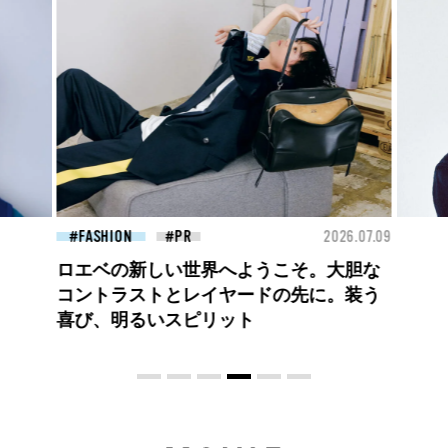
26.07.09
FASHION
2026.07.09
FAS
【PRADA × NI-KI(ENHYPEN)】時をかけ
る、ニューモード