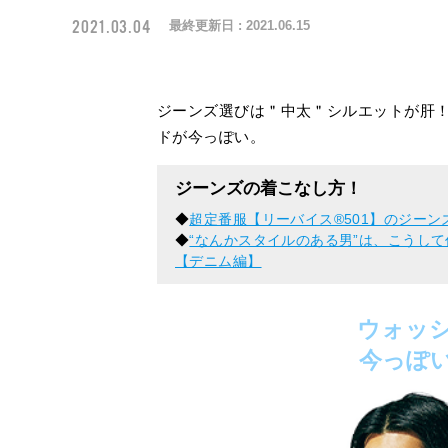
2021.03.04
最終更新日 :
2021.06.15
ジーンズ選びは＂中太＂シルエットが肝
ドが今っぽい。
ジーンズの着こなし方！
◆
超定番服【リーバイス®︎501】のジー
◆
“なんかスタイルのある男”は、こうし
【デニム編】
ウォッ
今っぽ