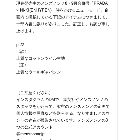
現在発売中のメンズノンノ8・9月合併号「PRADA
× NI-KI(ENHYPEN) 時をかけるニューモード」企
画内で掲載している下記のアイテムにつきまして、
一部内容に誤りがありました。訂正し、お詫び申し
上げます。
p.22
〈誤〉
上質なコットンツイル生地
〈正〉
上質なウールギャバジン
【ご注意ください】
インスタグラムのDMで、集英社やメンズノンノの
スタッフをかたって、架空のメンズノンノの企画で
個人情報や写真などを送らせる、なりすましアカウ
ントの存在が報告されています。メンズノンノの3
つの公式アカウント
@mensnonnojp