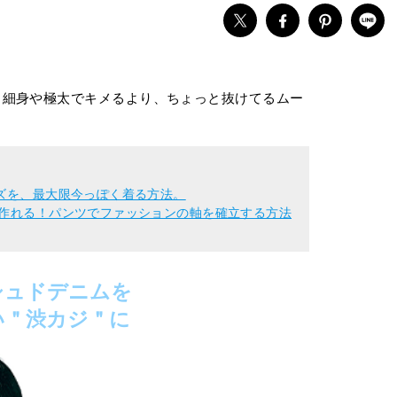
！細身や極太でキメるより、ちょっと抜けてるムー
ンズを、最大限今っぽく着る方法。
て作れる！パンツでファッションの軸を確立する方法
シュドデニムを
い＂渋カジ＂に