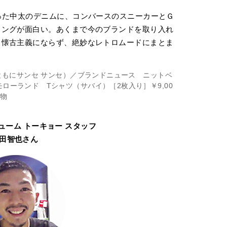
った中太のデニムに、コンバースのスニーカーとＧ
リングが面白い。あくまで今のブランドを取り入れ
る懐古主義にならず、絶妙なレトロムードにまとま
0（ともにサンセ サンセ）／ブランドニュース ニットベ
モローランド Tシャツ（サバイ）［2枚入り］￥9,00
私物
ューム トーキョー スタッフ
田智也さん