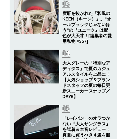
度肝を抜かれた「和風の
KEEN（キーン）」。“オ
ールブラックじゃないほ
う”の『ユニーク』は配
色が大天才！[編集者の愛
用私物 #357]
大人グレーの「特別なア
ディダス」で夏のカジュ
アルスタイルを上品に！
【人気ショップ＆ブラン
ドスタッフの夏の毎日更
新スニーカースナップ／
DAY6】
「レイバン」のオラつか
ない『大人サングラス』
を試着＆本音レビュー！
真夏に買うべき４選を服