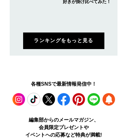
好きが掛け比べてみた！
ランキングをもっと見る
各種SNSで最新情報発信中！
Instagram
TikTok
X
Facebook
Pinterest
LINE
WEB
編集部からのメールマガジン、
会員限定プレゼントや
PUSH
イベントへの応募など特典が満載!