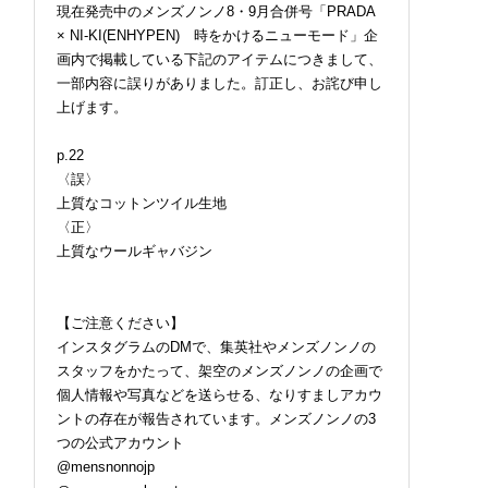
現在発売中のメンズノンノ8・9月合併号「PRADA
× NI-KI(ENHYPEN) 時をかけるニューモード」企
画内で掲載している下記のアイテムにつきまして、
一部内容に誤りがありました。訂正し、お詫び申し
上げます。
p.22
〈誤〉
上質なコットンツイル生地
〈正〉
上質なウールギャバジン
【ご注意ください】
インスタグラムのDMで、集英社やメンズノンノの
スタッフをかたって、架空のメンズノンノの企画で
個人情報や写真などを送らせる、なりすましアカウ
ントの存在が報告されています。メンズノンノの3
つの公式アカウント
@mensnonnojp