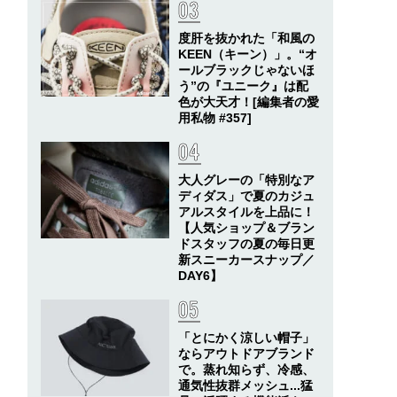
度肝を抜かれた「和風の
KEEN（キーン）」。“オ
ールブラックじゃないほ
う”の『ユニーク』は配
色が大天才！[編集者の愛
用私物 #357]
大人グレーの「特別なア
ディダス」で夏のカジュ
アルスタイルを上品に！
【人気ショップ＆ブラン
ドスタッフの夏の毎日更
新スニーカースナップ／
DAY6】
「とにかく涼しい帽子」
ならアウトドアブランド
で。蒸れ知らず、冷感、
通気性抜群メッシュ...猛