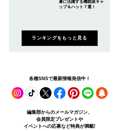
暑に活躍する機能派キャ
ップ＆ハット７選！
ランキングをもっと見る
各種SNSで最新情報発信中！
Instagram
TikTok
X
Facebook
Pinterest
LINE
WEB
編集部からのメールマガジン、
会員限定プレゼントや
PUSH
イベントへの応募など特典が満載!