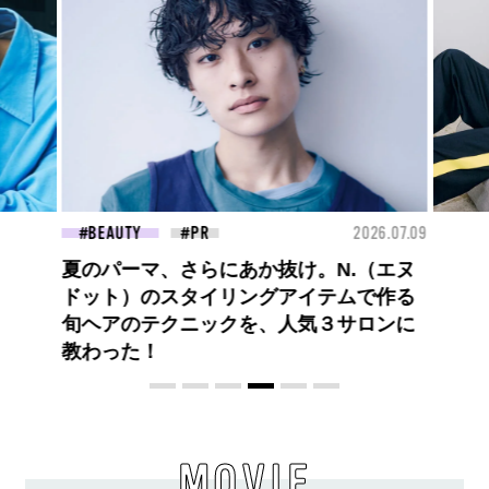
26.07.09
FASHION
2026.07.09
FAS
ロエベの新しい世界へようこそ。大胆な
コントラストとレイヤードの先に。装う
喜び、明るいスピリット
MOVIE