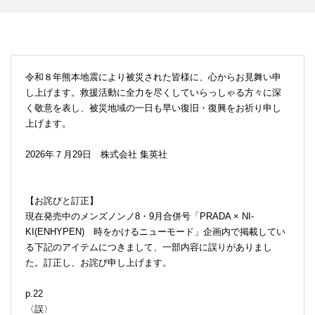
令和８年熊本地震により被災された皆様に、心からお見舞い申
し上げます。救援活動に全力を尽くしていらっしゃる方々に深
く敬意を表し、被災地域の一日も早い復旧・復興をお祈り申し
上げます。
2026年７月29日 株式会社 集英社
【お詫びと訂正】
現在発売中のメンズノンノ8・9月合併号「PRADA × NI-
KI(ENHYPEN) 時をかけるニューモード」企画内で掲載してい
る下記のアイテムにつきまして、一部内容に誤りがありまし
た。訂正し、お詫び申し上げます。
p.22
〈誤〉