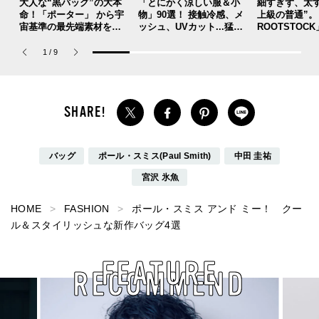
大人な“黒バッグ”の大本
「とにかく涼しい服＆小
細すぎず、太
命！「ポーター」 から宇
物」90選！ 接触冷感、メ
上級の普通”。「
宙基準の最先端素材を採
ッシュ、UVカット...猛暑
ROOTSTOC
用した革新的バッグが登
を快適に乗り切る“おしゃ
ックな黒デニ
場！
れアイテム”をレビューと
でいい。[編集
1
/
9
共に総まとめ。
物 #358]
バッグ
ポール・スミス(Paul Smith)
中田 圭祐
宮沢 氷魚
HOME
FASHION
ポール・スミス アンド ミー！ クー
ル＆スタイリッシュな新作バッグ4選
FEATURE
RECOMMEND