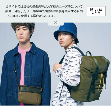
当サイトでは当社の提携先等がお客様のニーズ等について
詳しくは
調査・分析したり、お客様にお勧めの広告を表示する目的
こちら
でCookieを使用する場合があります。
ホーム
モデル募集
ランキング
ファッション
ビューテ