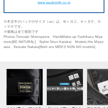
www.paulsmith.co.jp
※本文中のバッグのサイズ（㎜）は、Ｗ＝ヨコ、Ｈ＝タテ、Ｄ
＝マチです。
※価格は全て税別です
Photos:Tomoaki Shimoyama Hair&Make-up:Yoshikazu Miya
moto[BE NATURAL] Stylist:Shun Katakai Models:Hio Miyaz
awa Keisuke Nakata[Both are MEN’S NON-NO models]