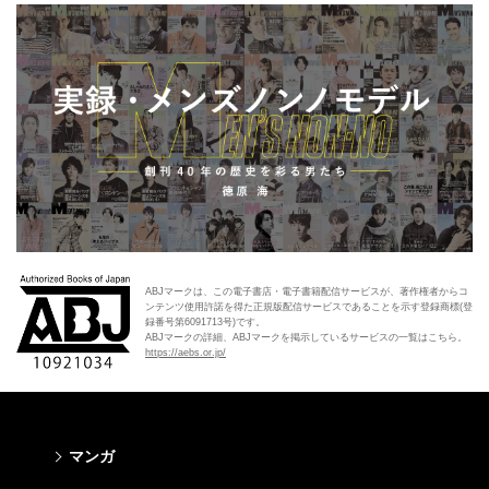
ABJマークは、この電子書店・電子書籍配信サービスが、著作権者からコ
ンテンツ使用許諾を得た正規版配信サービスであることを示す登録商標(登
録番号第6091713号)です。
ABJマークの詳細、ABJマークを掲示しているサービスの一覧はこちら。
https://aebs.or.jp/
マンガ
少年マンガ
青年マンガ
少女マンガ
女性マンガ