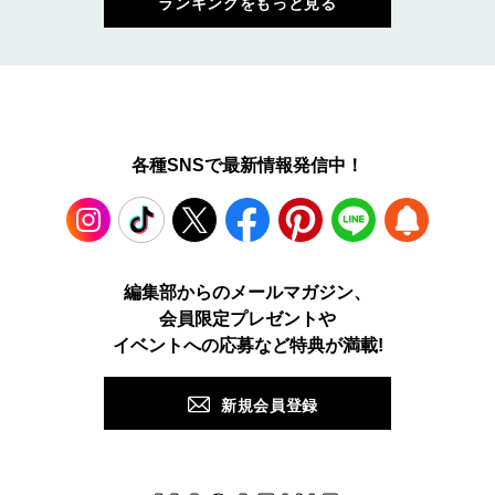
ランキングをもっと見る
各種SNSで最新情報発信中！
Instagram
TikTok
X
Facebook
Pinterest
LINE
WEB
編集部からのメールマガジン、
会員限定プレゼントや
PUSH
イベントへの応募など特典が満載!
新規会員登録