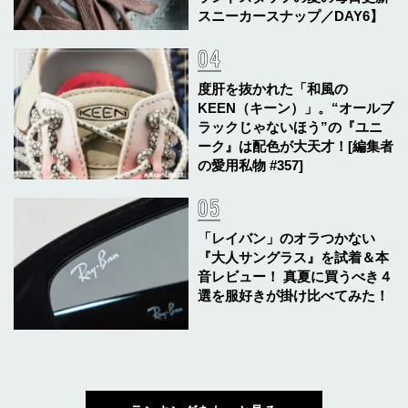
スニーカースナップ／DAY6】
度肝を抜かれた「和風の
KEEN（キーン）」。“オールブ
ラックじゃないほう”の『ユニ
ーク』は配色が大天才！[編集者
の愛用私物 #357]
「レイバン」のオラつかない
『大人サングラス』を試着＆本
音レビュー！ 真夏に買うべき４
選を服好きが掛け比べてみた！