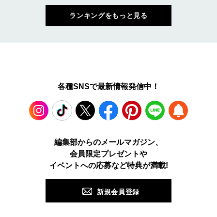
ランキングをもっと見る
各種SNSで最新情報発信中！
Instagram
TikTok
X
Facebook
Pinterest
LINE
WEB
編集部からのメールマガジン、
会員限定プレゼントや
PUSH
イベントへの応募など特典が満載!
新規会員登録