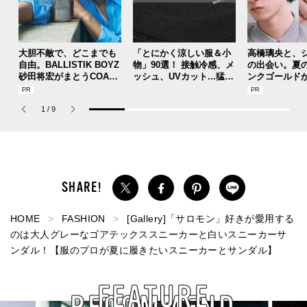
大胆不敵で、どこまでも
「とにかく涼しい服＆小
高橋璃央と、
自由。BALLISTIK BOYZ
物」90選！ 接触冷感、メ
の出会い。夏
砂田将宏がまとうCOACH
ッシュ、UVカット...猛暑
ンクゴールド
の新作フレグランス「コ
を快適に乗り切る“おしゃ
SUMMER PIN
ーチ ピュア プラチナム
れアイテム”をレビューと
Jouete! Vol.1
1
/
9
パルファム」
共に総まとめ。
HOME
FASHION
[Gallery]「サロモン」好きが愛用する
のは大人グレーなゴアテックススニーカーと白いスニーカーサ
ンダル！【服のプロが夏に履きたいスニーカーとサンダル】
FEATURE