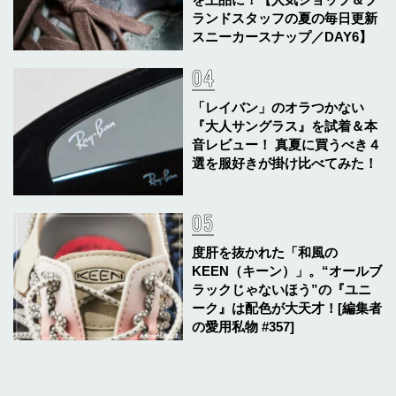
ランドスタッフの夏の毎日更新
スニーカースナップ／DAY6】
「レイバン」のオラつかない
『大人サングラス』を試着＆本
音レビュー！ 真夏に買うべき４
選を服好きが掛け比べてみた！
度肝を抜かれた「和風の
KEEN（キーン）」。“オールブ
ラックじゃないほう”の『ユニ
ーク』は配色が大天才！[編集者
の愛用私物 #357]