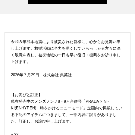
令和８年熊本地震により被災された皆様に、心からお見舞い申
し上げます。救援活動に全力を尽くしていらっしゃる方々に深
く敬意を表し、被災地域の一日も早い復旧・復興をお祈り申し
上げます。
2026年７月29日 株式会社 集英社
【お詫びと訂正】
現在発売中のメンズノンノ8・9月合併号「PRADA × NI-
KI(ENHYPEN) 時をかけるニューモード」企画内で掲載してい
る下記のアイテムにつきまして、一部内容に誤りがありまし
た。訂正し、お詫び申し上げます。
p.22