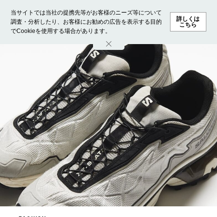
当サイトでは当社の提携先等がお客様のニーズ等について
詳しくは
調査・分析したり、お客様にお勧めの広告を表示する目的
こちら
でCookieを使用する場合があります。
ホーム
モデル募集
ランキング
ファッション
ビューテ