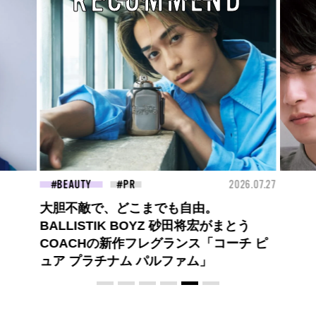
RECOMMEND
2026.07.27
FASHION
2026.07.09
高橋璃央と、ジュエッテの出会い。夏の
まとう
定番、ピンクゴールドが印象的
ーチ ピ
な“SUMMER PINK”［meets Jouete!
Vol.12］