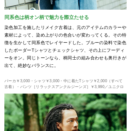
同系色は柄オン柄で魅力を際立たせる
染色加工を施したリメイク古着は、元のアイテムのカラーや
素材によって、染め上がりの色合いが変わってくる。その特
徴を生かして同系色でレイヤードした。ブルーの染料で染色
したボーダーTシャツとチェックシャツ、その上にフーディ
ーをオン。同じトーンなら、柄同士の組み合わせも奥行きが
出て、絶妙なバランスに。
パーカ￥3,000・シャツ￥3,000・中に着たTシャツ￥2,000（すべて
古着）・パンツ［リラックスアンクルジーンズ］￥3,990／ユニクロ