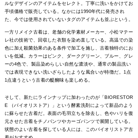
ルなデザインのアイテムをセレクト。丁寧に洗いをかけてお
手頃価格で販売している。なかには1990年代に発売され
た、今では使用されていないタグのアイテムも並ぶという。
一方リメイク古着は、老舗の化学素材メーカー、小松マテー
レ社の技術で、回収した衣類を染め直している。高温での染
色に加え殺菌効果のある条件で加工を施し、古着独特のにお
いを低減。カラーはピンク、ダークグリーン、ブルー、グレ
ーの4色で、製品染めらしい自然な濃淡や、通常の製品洗い
では表現できない洗いざらしたような風合いが特徴だ。1点
1点違うという古着の醍醐味も楽しめる。
そして、新たにラインナップに加わったのが「BIORESTOR
E （バイオリストア）」という酵素洗剤によって新品のよう
に蘇らせた古着だ。表面の毛羽立ちを除去し、色やハリを復
元させた古着をチノパンツやカーゴパンツで展開している。
状態のよい古着を探している人には、このバイオリストア古
着がおすすめ。