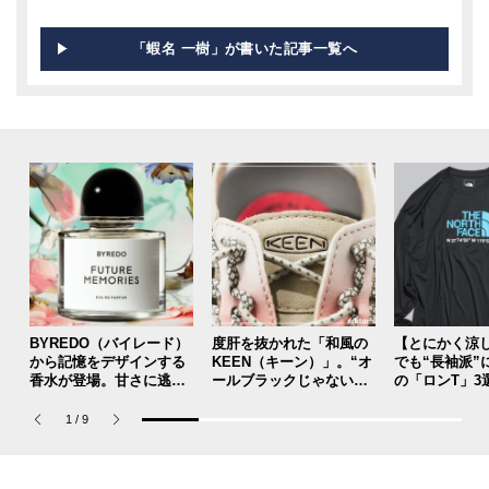
「蝦名 一樹」が書いた記事一覧へ
BYREDO（バイレード）
度肝を抜かれた「和風の
【とにかく涼
から記憶をデザインする
KEEN（キーン）」。“オ
でも“長袖派”
香水が登場。甘さに逃げ
ールブラックじゃないほ
の「ロンT」3
ない、洗練された“新バニ
う”の『ユニーク』は配色
予防、旅行、
ラ”の魅力とは？【8月13
が大天才！[編集者の愛用
ティにも大活
1
/
9
日（木）全国発売】
私物 #357]