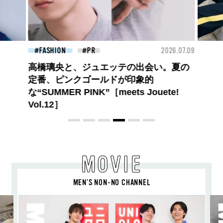
26.07.09
FASHION
2026.07.09
FAS
ロエベの新しい世界へようこそ。大胆な
コントラストとレイヤードの先に。装う
喜び、明るいスピリット
MOVIE
MEN’S NON-NO CHANNEL