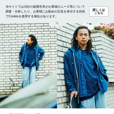
当サイトでは当社の提携先等がお客様のニーズ等について
詳しくは
調査・分析したり、お客様にお勧めの広告を表示する目的
こちら
でCookieを使用する場合があります。
ホーム
モデル募集
ランキング
ファッション
ビューテ