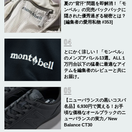
夏の“背汗”問題を即解消！「モ
ンベル」の完売バックパックに
隠された優秀過ぎる秘密とは？
[編集者の愛用私物 #353]
とにかく涼しい！「モンベル」
のメンズアパレル13選。ALL１
万円台以下の猛暑に最適なアイ
テムを編集者のレビューと共に
お届け。
【ニューバランスの黒いコスパ
名品】6,930円で買える！お手
頃な価格なオールブラックのニ
ューバランスの実力／New
Balance CT30