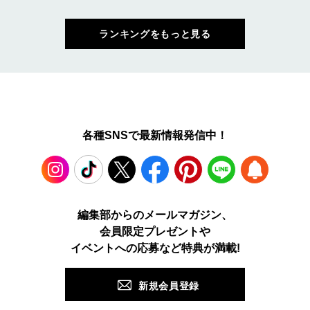
ランキングをもっと見る
各種SNSで最新情報発信中！
Instagram
TikTok
X
Facebook
Pinterest
LINE
WEB
編集部からのメールマガジン、
会員限定プレゼントや
PUSH
イベントへの応募など特典が満載!
新規会員登録