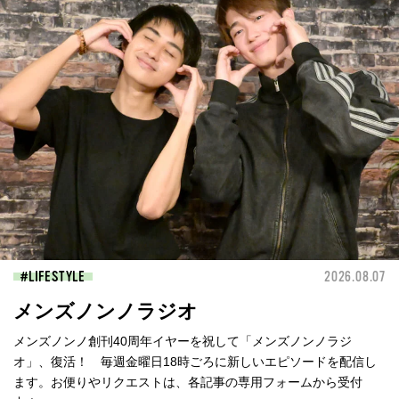
LIFESTYLE
2026.08.07
メンズノンノラジオ
メンズノンノ創刊40周年イヤーを祝して「メンズノンノラジ
オ」、復活！ 毎週金曜日18時ごろに新しいエピソードを配信し
ます。お便りやリクエストは、各記事の専用フォームから受付