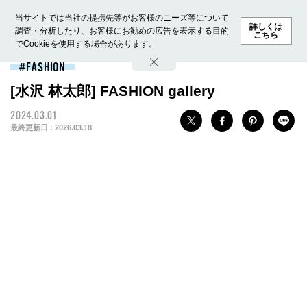
当サイトでは当社の提携先等がお客様のニーズ等について
詳しくは
調査・分析したり、お客様にお勧めの広告を表示する目的
こちら
でCookieを使用する場合があります。
ホーム
モデル募集
ランキング
ファッション
ビューテ
FASHION
[水沢 林太郎] FASHION gallery
2024.03.01
最終更新日 :
2026.03.18