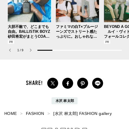
大胆不敵で、どこまでも
ファミマの白T×ブルージ
BEYOND A G
自由。BALLISTIK BOYZ
ーンズでストリート感た
ルイ・ヴィト
砂田将宏がまとうCOACH
っぷりに。おしゃれな人
フォールコレ
の新作フレグランス「コ
が集う「ソウル」のショ
描くプレッピ
ーチ ピュア プラチナム
ップ、コミュニティスナ
1
/
9
パルファム」
ップ！
水沢 林太郎
HOME
FASHION
[水沢 林太郎] FASHION gallery