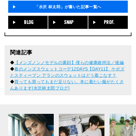
「水沢 林太郎」が書いた記事一覧へ
BLOG
SNAP
PROF.
関連記事
◆
【メンズノンノモデルの素顔】僕らの健康維持法／後編
◆
春のメンズスウェットコーデ12DAYS【DAY11】 ケボズ
とスティーブン アランのスウェットはどう着こなす？
◆
買っても買ってもまだ足りない。冬に着たい服がたくさ
んあります[水沢林太郎ブログ]