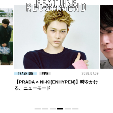
FEATURE
RECOMMEND
26.07.09
FASHION
2026.07.09
BEA
高橋璃央と、ジュエッテの出会い。夏の
定番、ピンクゴールドが印象的
な“SUMMER PINK”［meets Jouete!
Vol.12］