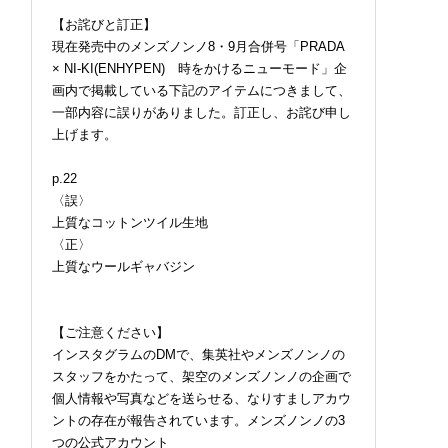
【お詫びと訂正】
現在発売中のメンズノンノ8・9月合併号「PRADA
× NI-KI(ENHYPEN) 時をかけるニューモード」企
画内で掲載している下記のアイテムにつきまして、
一部内容に誤りがありました。訂正し、お詫び申し
上げます。
p.22
〈誤〉
上質なコットンツイル生地
〈正〉
上質なウールギャバジン
【ご注意ください】
インスタグラムのDMで、集英社やメンズノンノの
スタッフをかたって、架空のメンズノンノの企画で
個人情報や写真などを送らせる、なりすましアカウ
ントの存在が報告されています。メンズノンノの3
つの公式アカウント