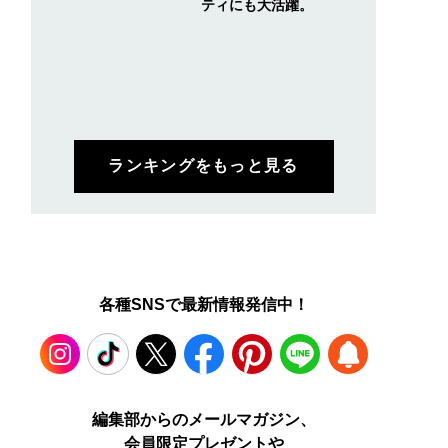
ティにも大活躍。
ランキングをもっと見る
各種SNSで最新情報発信中！
Instagram
TikTok
X
Facebook
Pinterest
LINE
WEB
編集部からのメールマガジン、
会員限定プレゼントや