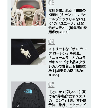
度肝を抜かれた「和風の
KEEN（キーン）」。“オ
ールブラックじゃないほ
う”の『ユニーク』は配
色が大天才！[編集者の愛
用私物 #357]
ストリートな「ポロ ラル
フ ローレン」を発見。
「ニューエラ」とのコラ
ボキャップは上品＆クラ
シカルで古着とも相性抜
群！[編集者の愛用私物
＃355]
【とにかく涼しい！】夏
でも“長袖派”にオススメ
の「ロンT」3選。紫外線
予防、旅行、アクティビ