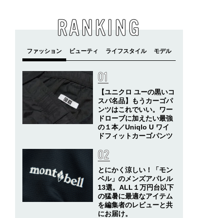
RANKING
【ユニクロ ユーの黒いコ
スパ名品】もうカーゴパ
ンツはこれでいい。ワー
ドローブに加えたい最強
の１本／Uniqlo U ワイ
ドフィットカーゴパンツ
とにかく涼しい！「モン
ベル」のメンズアパレル
13選。ALL１万円台以下
の猛暑に最適なアイテム
を編集者のレビューと共
にお届け。