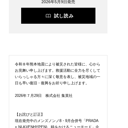
2026年5月9日発売
試し読み
令和８年熊本地震により被災された皆様に、心から
お見舞い申し上げます。救援活動に全力を尽くして
いらっしゃる方々に深く敬意を表し、被災地域の一
日も早い復旧・復興をお祈り申し上げます。
2026年７月29日 株式会社 集英社
【お詫びと訂正】
現在発売中のメンズノンノ8・9月合併号「PRADA
× NI-KI(ENHYPEN) 時をかけるニューモード」企