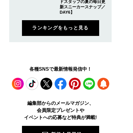
ドスタッフの夏の毎日更
新スニーカースナップ／
DAY6】
ランキングをもっと見る
各種SNSで最新情報発信中！
Instagram
TikTok
X
Facebook
Pinterest
LINE
WEB
編集部からのメールマガジン、
会員限定プレゼントや
PUSH
イベントへの応募など特典が満載!