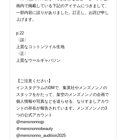
画内で掲載している下記のアイテムにつきまして、
一部内容に誤りがありました。訂正し、お詫び申し
上げます。
p.22
〈誤〉
上質なコットンツイル生地
〈正〉
上質なウールギャバジン
【ご注意ください】
インスタグラムのDMで、集英社やメンズノンノの
スタッフをかたって、架空のメンズノンノの企画で
個人情報や写真などを送らせる、なりすましアカウ
ントの存在が報告されています。メンズノンノの3
つの公式アカウント
@mensnonnojp
＠mensnonnobeauty
@mensnonno_audition2025