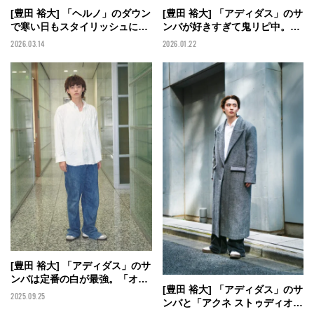
[豊田 裕大] 「ヘルノ」のダウン
[豊田 裕大] 「アディダス」のサ
で寒い日もスタイリッシュに。
ンバが好きすぎて鬼リピ中。父
足元は愛用スニーカーの「アデ
にもらった「ディーゼル」のマ
2026.03.14
2026.01.22
ィダス」で【メンズノンノモデ
フラーは雪の中でも平気なくら
ルの私服スナップ】
いに暖かい！【メンズノンノモ
デルの私服スナップ】
[豊田 裕大] 「アディダス」のサ
ンバは定番の白が最強。「オー
[豊田 裕大] 「アディダス」のサ
ラリー」のデニムを合わせたヴ
2025.09.25
ンバと「アクネ ストゥディオ
ィンテージライクなスニーカー