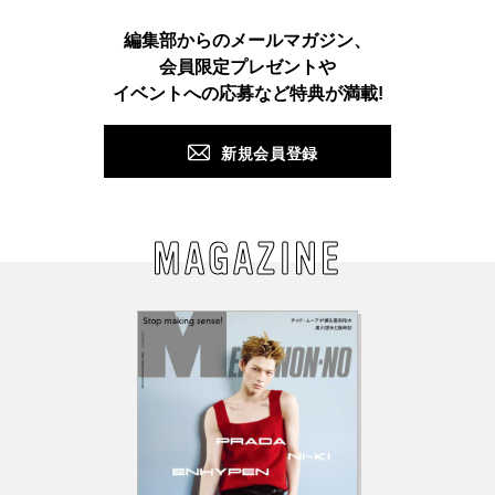
Instagram
TikTok
X
Facebook
Pinterest
LINE
WEB
編集部からのメールマガジン、
会員限定プレゼントや
PUSH
イベントへの応募など特典が満載!
新規会員登録
MAGAZINE