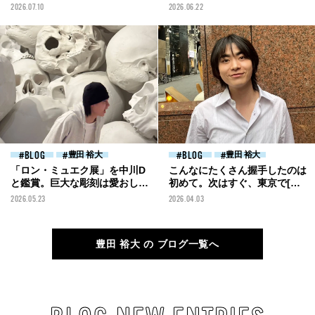
嬉しい[豊田裕大ブログ]
2026.07.10
2026.06.22
BLOG
豊田 裕大
BLOG
豊田 裕大
「ロン・ミュエク展」を中川D
こんなにたくさん握手したのは
と鑑賞。巨大な彫刻は愛おしく
初めて。次はすぐ、東京で[豊
て、欲しくなる[豊田裕大ブロ
田裕大ブログ]
2026.05.23
2026.04.03
グ]
豊田 裕大 の ブログ一覧へ