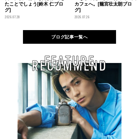
たことでしょう[鈴木 仁ブロ
カフェへ。[籠宮壮太朗ブロ
グ]
グ]
2026.07.28
2026.07.26
ブログ記事一覧へ
FEATURE
RECOMMEND