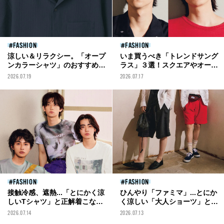
FASHION
FASHION
涼しい＆リラクシー。「オープ
いま買うべき「トレンドサング
ンカラーシャツ」のおすすめと
ラス」３選！スクエアやオーバ
正解着こなし10選。ファミマ、
ルの定番デザインに流行りのス
2026.07.19
2026.07.17
ユニクロ...メンズが今夏着るべ
ポーツモデルも！
きは“開襟”！
FASHION
FASHION
接触冷感、遮熱...「とにかく涼
ひんやり「ファミマ」...とにか
しいTシャツ」と正解着こなし
く涼しい「大人ショーツ」と正
３選！１万円以下の機能名品
解着こなし５選！接触冷感、通
2026.07.14
2026.07.13
も！
気性、吸汗速乾など抜群の機能