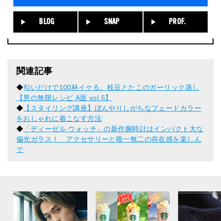
BLOG
SNAP
PROF.
関連記事
◆
匂いだけで100杯イケる。枝豆とたこのガーリック蒸し
【男の無限レシピ A面 vol.5】
◆
【スタイリング講座】ぼんやりしがちなフェードカラー
をおしゃれに着こなす方法
◆
「ディーゼル ウォッチ」の新作腕時計はインパクト大な
偏光ガラス！ アクセサリーと唯一無二の存在感を楽しん
で