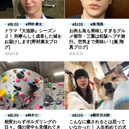
BLOG
野村 康太
BLOG
嵐 翔真
ドラマ『大追跡』シーズン
お肉も魚も美味しすぎるグル
２！ 刑事らしく成長した城を
メ都市・三重は松阪へプチ旅
お届けします[野村康太ブロ
行。空気まで美味い！[嵐 翔
グ]
真ブログ]
2026.07.30
2026.07.29
BLOG
鈴木 仁
BLOG
籠宮 壮太朗
相変わらずボルダリングの
こんなに癒されるとは思って
日々。僕の背中も見慣れてき
いなかった！ 人生初めての犬