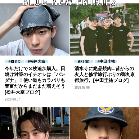
BLOG NEW ENTRIES
BLOG
松井 大奈
BLOG
中田 圭祐
今年だけで３枚追加購入。日
清水寺に絶品焼肉...昔からの
焼け対策のイチオシは「バン
友人と修学旅行ぶりの弾丸京
ダナ」！使い道もカラバリも
都旅行。[中田圭祐ブログ]
豊富だからまだまだ増えそう
2026.08.06
[松井大奈ブログ]
2026.08.07