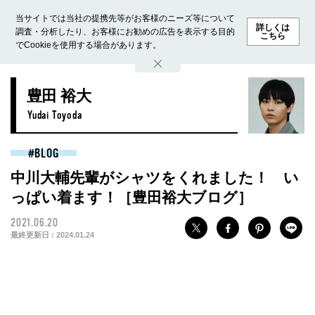
当サイトでは当社の提携先等がお客様のニーズ等について
詳しくは
調査・分析したり、お客様にお勧めの広告を表示する目的
こちら
でCookieを使用する場合があります。
ホーム
モデル募集
ランキング
ファッション
ビューテ
豊田 裕大
Yudai Toyoda
BLOG
中川大輔先輩がシャツをくれました！ い
っぱい着ます！［豊田裕大ブログ］
2021.06.20
最終更新日 :
2024.01.24