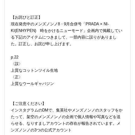
【お詫びと訂正】
現在発売中のメンズノンノ8・9月合併号「PRADA × NI-
KI(ENHYPEN) 時をかけるニューモード」企画内で掲載してい
る下記のアイテムにつきまして、一部内容に誤りがありまし
た。訂正し、お詫び申し上げます。
p.22
〈誤〉
上質なコットンツイル生地
〈正〉
上質なウールギャバジン
【ご注意ください】
インスタグラムのDMで、集英社やメンズノンノのスタッフをか
たって、架空のメンズノンノの企画で個人情報や写真などを送
らせる、なりすましアカウントの存在が報告されています。メ
ンズノンノの3つの公式アカウント