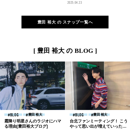
ズ」のデニムにボリューミーな
スタイル【メンズノンノモデル
2025.04.23
アウターを合わせて【メンズノ
の私服スナップ】
ンノモデルの私服スナップ】
豊田 裕大 の スナップ一覧へ
[ 豊田 裕大 の BLOG ]
BLOG
豊田 裕大
BLOG
豊田 裕大
霜降り明星さんのラジオにハマ
台北ファンミーティング！ こう
る理由[豊田裕大ブログ]
やって思い出が増えていったら