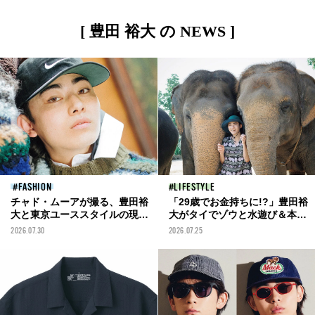
[ 豊田 裕大 の NEWS ]
FASHION
LIFESTYLE
チャド・ムーアが撮る、豊田裕
「29歳でお金持ちに!?」豊田裕
大と東京ユーススタイルの現在
大がタイでゾウと水遊び＆本格
形
占いに挑む！【toyomeki
2026.07.30
2026.07.25
vol.6】