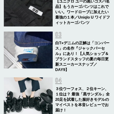
【ユニクロ ユーの黒いコスパ名
品】もうカーゴパンツはこれで
いい。ワードローブに加えたい
最強の１本／Uniqlo U ワイドフ
ィットカーゴパンツ
白T×デニムの正解は「コンバー
ス」の名作『ジャックパーセ
ル』にあり！【人気ショップ＆
ブランドスタッフの夏の毎日更
新スニーカースナップ／
DAY9】
３位ウーフォス、２位キーン、
１位は？ 最強「黒サンダル」全
20足を試着した服好きモデルの
マイベストを本音レビューでお
届け！