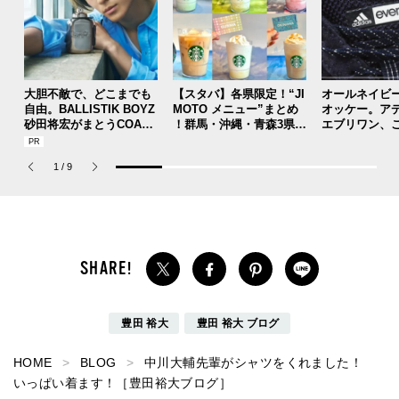
大胆不敵で、どこまでも
【スタバ】各県限定！“JI
オールネイビ
自由。BALLISTIK BOYZ
MOTO メニュー”まとめ
オッケー。ア
砂田将宏がまとうCOACH
！群馬・沖縄・青森3県分
エブリワン、
の新作フレグランス「コ
を一覧チェック
のコラボスニ
ーチ ピュア プラチナム
本当ですか？[
1
/
9
パルファム」
用私物 #362]
豊田 裕大
豊田 裕大 ブログ
HOME
BLOG
中川大輔先輩がシャツをくれました！
いっぱい着ます！［豊田裕大ブログ］