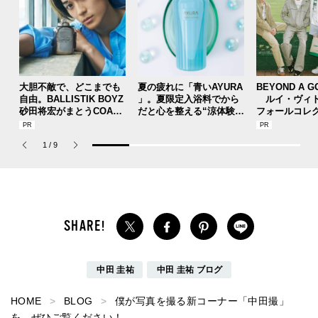
大胆不敵で、どこまでも
夏の疲れに「青いAYURA
BEYOND A G
自由。BALLISTIK BOYZ
」。夏限定入浴料でから
ルイ・ヴィト
砂田将宏がまとうCOACH
だと心を整える“涼体験”
フォールコレ
の新作フレグランス「コ
を【ひんやりコスメレビ
描くプレッピ
ーチ ピュア プラチナム
ュー／アユーラ「メディ
1
/
9
パルファム」
テーションバス（香涼み
）α」】
中田 圭祐
中田 圭祐 ブログ
HOME
BLOG
僕が写真を撮る新コーナー「中田撮」
を、ぜひご覧ください！