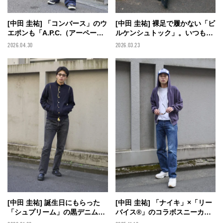
[中田 圭祐] 「コンバース」のウ
[中田 圭祐] 裸足で履かない「ビ
エポンも「A.P.C.（アーペーセ
ルケンシュトック」。いつもの
ー）」の特別なデニムもエイジ
黒コーデをちょっぴり大人に
2026.04.30
2026.03.23
ングが愛しい。ワントーンな大
【BIRKENSTOCK×メンズノン
人スニーカースタイルで。【メ
ノモデルの私服スナップ】
ンズノンノモデルの私服スナッ
プ】
[中田 圭祐] 誕生日にもらった
[中田 圭祐] 「ナイキ」×「リー
「シュプリーム」の黒デニムに
バイス®」のコラボスニーカー
古着カーディガンのイエローで
に愛用「リーバイス®」