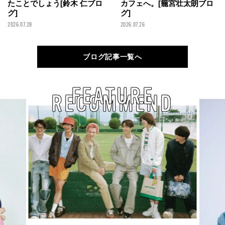
たことでしょう[鈴木 仁ブロ
カフェへ。[籠宮壮太朗ブロ
グ]
グ]
2026.07.28
2026.07.26
ブログ記事一覧へ
FEATURE
RECOMMEND