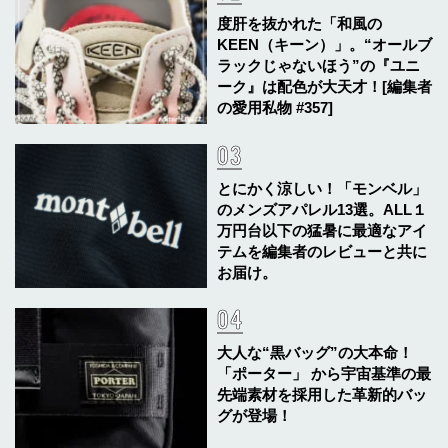
度肝を抜かれた「和風の
KEEN（キーン）」。“オールブ
ラックじゃないほう”の『ユニ
ーク』は配色が大天才！[編集者
の愛用私物 #357]
とにかく涼しい！「モンベル」
のメンズアパレル13選。ALL１
万円台以下の猛暑に最適なアイ
テムを編集者のレビューと共に
お届け。
大人な“黒バッグ”の大本命！
「ポーター」 から宇宙基準の最
先端素材を採用した革新的バッ
グが登場！