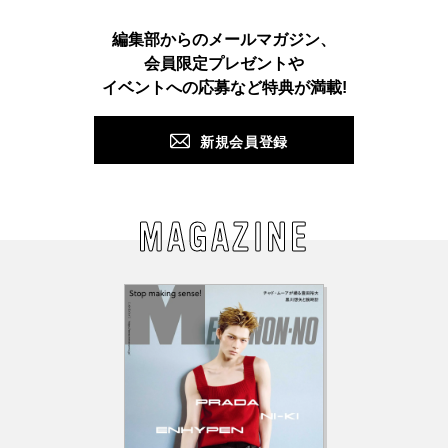
Instagram
TikTok
X
Facebook
Pinterest
LINE
WEB
編集部からのメールマガジン、
会員限定プレゼントや
PUSH
イベントへの応募など特典が満載!
新規会員登録
MAGAZINE