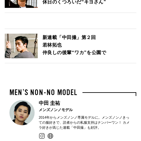
休日のくつろいだ“キヨさん”
新連載「中田撮」第２回
若林拓也
仲良しの後輩“ワカ”を公園で
中田 圭祐
メンズノンノモデル
2014年からメンズノンノ専属モデルに。メンズノンノきっ
ての服好きで、読者からの私服支持はナンバーワン！ カメ
ラ好きが高じた連載「中田撮」も好評。