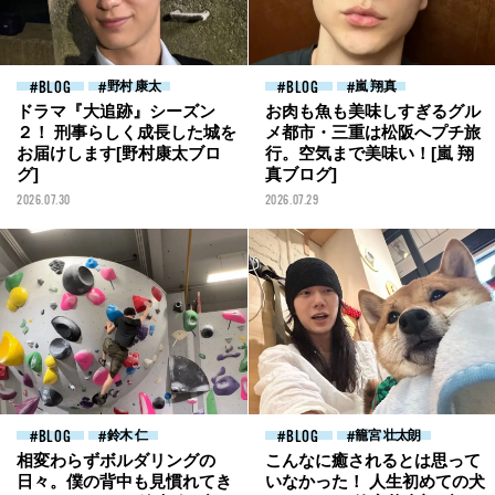
BLOG
野村 康太
BLOG
嵐 翔真
ドラマ『大追跡』シーズン
お肉も魚も美味しすぎるグル
２！ 刑事らしく成長した城を
メ都市・三重は松阪へプチ旅
お届けします[野村康太ブロ
行。空気まで美味い！[嵐 翔
グ]
真ブログ]
2026.07.30
2026.07.29
BLOG
鈴木 仁
BLOG
籠宮 壮太朗
相変わらずボルダリングの
こんなに癒されるとは思って
日々。僕の背中も見慣れてき
いなかった！ 人生初めての犬