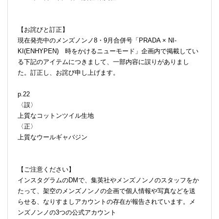
【お詫びと訂正】
現在発売中のメンズノンノ8・9月合併号「PRADA × NI-
KI(ENHYPEN) 時をかけるニューモード」企画内で掲載してい
る下記のアイテムにつきまして、一部内容に誤りがありまし
た。訂正し、お詫び申し上げます。
p.22
〈誤〉
上質なコットンツイル生地
〈正〉
上質なウールギャバジン
【ご注意ください】
インスタグラムのDMで、集英社やメンズノンノのスタッフをか
たって、架空のメンズノンノの企画で個人情報や写真などを送
らせる、なりすましアカウントの存在が報告されています。メ
ンズノンノの3つの公式アカウント