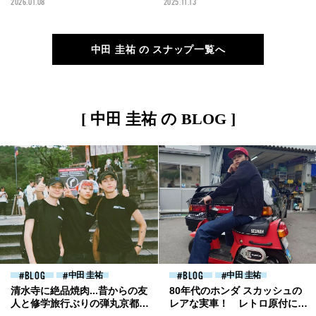
2026.01.08
2025.11.13
アクセントをプラス！【メンズ
501®XXを合わせたデニムスタ
ノンノモデルの私服スナップ】
イル！【メンズノンノモデルの
私服スナップ】
中田 圭祐 の スナップ一覧へ
[ 中田 圭祐 の BLOG ]
BLOG
中田 圭祐
BLOG
中田 圭祐
清水寺に絶品焼肉...昔からの友
80年代のホンダ スカッシュの
人と修学旅行ぶりの弾丸京都旅
レアな実車！ レトロ原付につ
行。[中田圭祐ブログ]
い手を出したくなる[中田圭祐