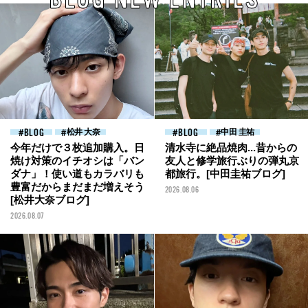
BLOG
松井 大奈
BLOG
中田 圭祐
今年だけで３枚追加購入。日
清水寺に絶品焼肉...昔からの
焼け対策のイチオシは「バン
友人と修学旅行ぶりの弾丸京
ダナ」！使い道もカラバリも
都旅行。[中田圭祐ブログ]
豊富だからまだまだ増えそう
2026.08.06
[松井大奈ブログ]
2026.08.07