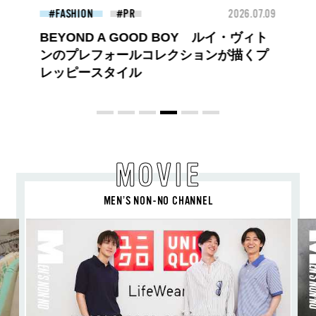
26.07.09
BEAUTY
2026.07.09
FAS
夏のパーマ、さらにあか抜け。N.（エヌ
ドット）のスタイリングアイテムで作る
旬ヘアのテクニックを、人気３サロンに
教わった！
MOVIE
MEN’S NON-NO CHANNEL