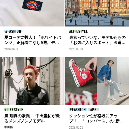
FASHION
LIFESTYLE
夏コーデに投入！「ホワイトパ
東京っていいな。モデルたちの
ンツ」正解着こなし9選。ディ
「お気に入りスポット」６選。
ッキーズ、アクネ ストゥディオ
東京駅が見えるカフェ、浅草、
2026.06.11
2026.05.31
ズ ...オシャレなメンズは‟白パ
神保町、吉祥寺、高尾山...
ン”をどう穿いている？
LIFESTYLE
FASHION
嵐 翔真の素顔──中田圭祐が撮
クッション性が格段にアッ
るメンズノンノモデル
プ！ 「コンバース」の“新生
オールスター”と服好き３人の
中田撮
2026.05.22