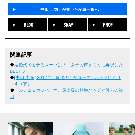
「中田 圭祐」が書いた記事一覧へ
BLOG
SNAP
PROF.
関連記事
◆
結婚式でモテるスーツは？ 女子の声をもとに再現した
BEST３
◆
[中田 圭祐] 2017年、最後の半袖コーディネートになり
ます（寒）。
◆
ドルチェ＆ガッバーナ、最上級の相棒バッグと僕らの毎
日