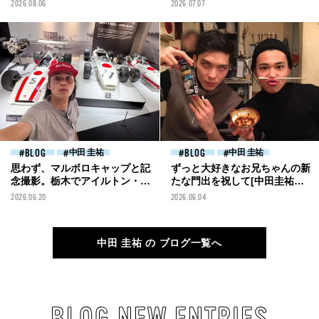
2026.08.06
2026.07.07
ブログ]
BLOG
中田 圭祐
BLOG
中田 圭祐
思わず、マルボロキャップと記
ずっと大好きなお兄ちゃんの新
念撮影。栃木でアイルトン・セ
たな門出を祝して[中田圭祐ブ
ナが乗っていたマシンと胸熱な
ログ]
2026.06.20
2026.06.04
邂逅！[中田圭祐ブログ]
中田 圭祐 の ブログ一覧へ
BLOG NEW ENTRIES