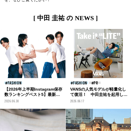
[ 中田 圭祐 の NEWS ]
FASHION
FASHION
【2026年上半期Instagram保存
VANSの人気モデルが軽量化し
数ランキングベスト5】最新フ
て復活！ 中田圭祐を起用した
ァッション&ビューティ、メン
限定ビジュアルも話題の
2026.06.30
2026.06.17
ズノンノモデルOBの注目対談
「VANS LITE」最新作をチェッ
まで。保存数を獲得した投稿を
ク
一挙紹介！