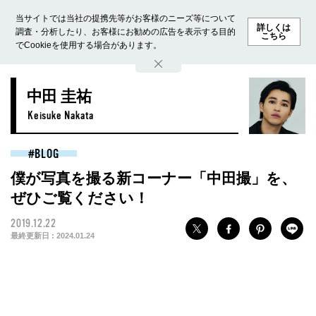
当サイトでは当社の提携先等がお客様のニーズ等について
詳しくは
調査・分析したり、お客様にお勧めの広告を表示する目的
こちら
でCookieを使用する場合があります。
ホーム
モデル募集
ランキング
ファッション
ビューテ
中田 圭祐
Keisuke Nakata
BLOG
僕が写真を撮る新コーナー「中田撮」を、
ぜひご覧ください！
2019.12.22
最終更新日 :
2024.01.24