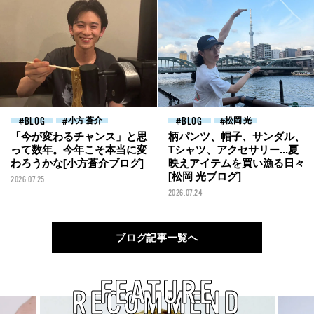
BLOG
小方 蒼介
BLOG
松岡 光
「今が変わるチャンス」と思
柄パンツ、帽子、サンダル、
って数年。今年こそ本当に変
Tシャツ、アクセサリー...夏
わろうかな[小方蒼介ブログ]
映えアイテムを買い漁る日々
[松岡 光ブログ]
2026.07.25
2026.07.24
ブログ記事一覧へ
FEATURE
RECOMMEND