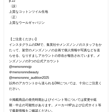
p.22
〈誤〉
上質なコットンツイル生地
〈正〉
上質なウールギャバジン
【ご注意ください】
インスタグラムのDMで、集英社やメンズノンノのスタッフをか
たって、架空のメンズノンノの企画で個人情報や写真などを送
らせる、なりすましアカウントの存在が報告されています。メ
ンズノンノの3つの公式アカウント
@mensnonnojp
＠mensnonnobeauty
@mensnonno_audition2025
以外のアカウントから送られるDMについては、十分にご注意く
ださい。
※掲載商品の発売時期およびイベント等については変更や延
期・中止の可能性があります。メーカーHPおよび公式サイト等
で最新情報をご確認ください。