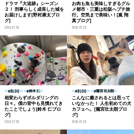
ドラマ『大追跡』シーズン
お肉も魚も美味しすぎるグル
２！ 刑事らしく成長した城を
メ都市・三重は松阪へプチ旅
お届けします[野村康太ブロ
行。空気まで美味い！[嵐 翔
グ]
真ブログ]
2026.07.30
2026.07.29
BLOG
鈴木 仁
BLOG
籠宮 壮太朗
相変わらずボルダリングの
こんなに癒されるとは思って
日々。僕の背中も見慣れてき
いなかった！ 人生初めての犬
たことでしょう[鈴木 仁ブロ
カフェへ。[籠宮壮太朗ブロ
グ]
グ]
2026.07.28
2026.07.26