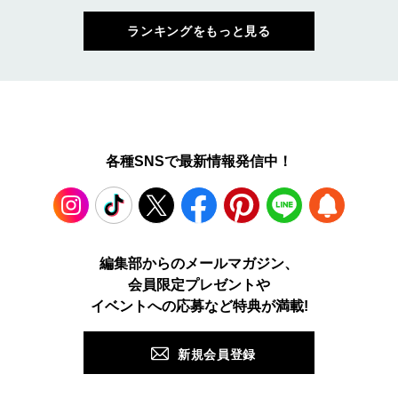
ランキングをもっと見る
各種SNSで最新情報発信中！
Instagram
TikTok
X
Facebook
Pinterest
LINE
WEB
編集部からのメールマガジン、
会員限定プレゼントや
PUSH
イベントへの応募など特典が満載!
新規会員登録