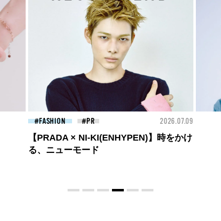
26.07.09
BEAUTY
2026.07.09
FAS
夏のパーマ、さらにあか抜け。N.（エヌ
ドット）のスタイリングアイテムで作る
旬ヘアのテクニックを、人気３サロンに
教わった！