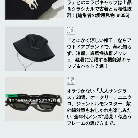
ラ」とのコラボキャップは上品
＆クラシカルで古着とも相性抜
群！[編集者の愛用私物 ＃355]
「とにかく涼しい帽子」ならア
ウトドアブランドで。蒸れ知ら
ず、冷感、通気性抜群メッシ
ュ...猛暑に活躍する機能派キャ
ップ＆ハット７選！
オラつかない「大人サングラ
ス」28選。オークリー、ユニク
ロ、ジェントルモンスター...紫
外線対策もおしゃれも楽しみた
い“全年代メンズ”必見！似合う
フレームの選び方まで。