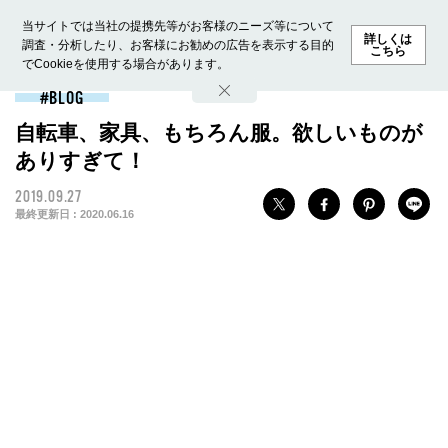
当サイトでは当社の提携先等がお客様のニーズ等について
詳しくは
調査・分析したり、お客様にお勧めの広告を表示する目的
こちら
でCookieを使用する場合があります。
ホーム
モデル募集
ランキング
ファッション
ビューテ
BLOG
自転車、家具、もちろん服。欲しいものが
ありすぎて！
2019.09.27
最終更新日 :
2020.06.16