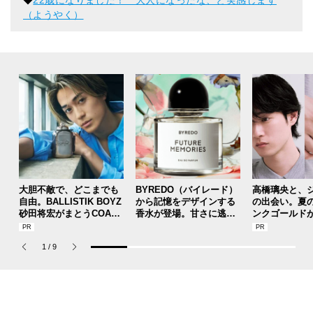
◆
22歳になりました！ 大人になったな、と実感します
（ようやく）
大胆不敵で、どこまでも
BYREDO（バイレード）
高橋璃央と、
自由。BALLISTIK BOYZ
から記憶をデザインする
の出会い。夏
砂田将宏がまとうCOACH
香水が登場。甘さに逃げ
ンクゴールド
の新作フレグランス「コ
ない、洗練された“新バニ
SUMMER PIN
ーチ ピュア プラチナム
ラ”の魅力とは？【8月13
Jouete! Vol.1
1
/
9
パルファム」
日（木）全国発売】