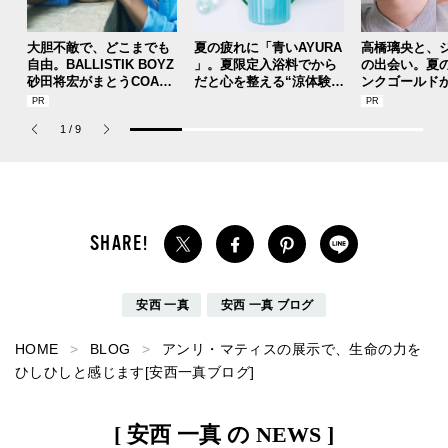
大胆不敵で、どこまでも
夏の疲れに「青いAYURA
高橋璃央と、
自由。BALLISTIK BOYZ
」。夏限定入浴料でから
の出会い。夏
砂田将宏がまとうCOACH
だと心を整える“涼体験”
ンクゴールド
の新作フレグランス「コ
を【ひんやりコスメレビ
SUMMER PIN
ーチ ピュア プラチナム
ュー／アユーラ「メディ
Jouete! Vol.1
1
/
9
パルファム」
テーションバス（香涼み
）α」】
安西 一真
安西 一真 ブログ
HOME
BLOG
アンリ・マティスの展示で、生命の力を
ひしひしと感じます[安西一真ブログ]
[ 安西 一真 の NEWS ]