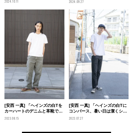
2024.10.11
2024.09.27
【メンズノンノモデルの私服ス
【メンズノンノモデルの私服ス
ナップ】
ナップ】
[安西 一真] 「ヘインズの白Tを
[安西 一真] 「ヘインズの白Tに
カーハートのデニムと革靴で渋
コンバース、暑い日は潔くシン
く着こなした！」【メンズノン
プルに！」【メンズノンノモデ
2023.08.15
2023.07.27
ノモデルの私服スナップ】
ルの私服スナップ】