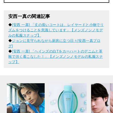
安西一真の関連記事
◆
[安西 一真] 「丈の長いコートは、レイヤードと小物でリ
ズムをつけることを意識しています」【メンズノンノモデ
ルの私服スナップ】
◆
ジョンに見守られながら厨房に立つ日々[安西一真ブロ
グ]
◆
[安西 一真] 「ヘインズの白Tをカーハートのデニムと革
靴で渋く着こなした！」【メンズノンノモデルの私服スナ
ップ】