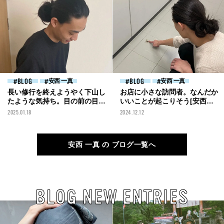
BLOG
安西 一真
BLOG
安西 一真
長い修行を終えようやく下山し
お店に小さな訪問者。なんだか
たような気持ち。目の前の目標
いいことが起こりそう[安西一
に向けて進んでいきたい[安西
真ブログ]
2025.01.18
2024.12.12
一真ブログ]
安西 一真 の ブログ一覧へ
BLOG NEW ENTRIES