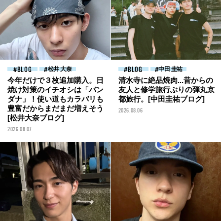
BLOG
松井 大奈
BLOG
中田 圭祐
今年だけで３枚追加購入。日
清水寺に絶品焼肉...昔からの
焼け対策のイチオシは「バン
友人と修学旅行ぶりの弾丸京
ダナ」！使い道もカラバリも
都旅行。[中田圭祐ブログ]
豊富だからまだまだ増えそう
2026.08.06
[松井大奈ブログ]
2026.08.07