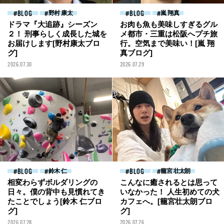
BLOG
野村 康太
BLOG
嵐 翔真
ドラマ『大追跡』シーズン
お肉も魚も美味しすぎるグル
２！ 刑事らしく成長した城を
メ都市・三重は松阪へプチ旅
お届けします[野村康太ブロ
行。空気まで美味い！[嵐 翔
グ]
真ブログ]
2026.07.30
2026.07.29
BLOG
鈴木 仁
BLOG
籠宮 壮太朗
相変わらずボルダリングの
こんなに癒されるとは思って
日々。僕の背中も見慣れてき
いなかった！ 人生初めての犬
たことでしょう[鈴木 仁ブロ
カフェへ。[籠宮壮太朗ブロ
グ]
グ]
2026.07.28
2026.07.26