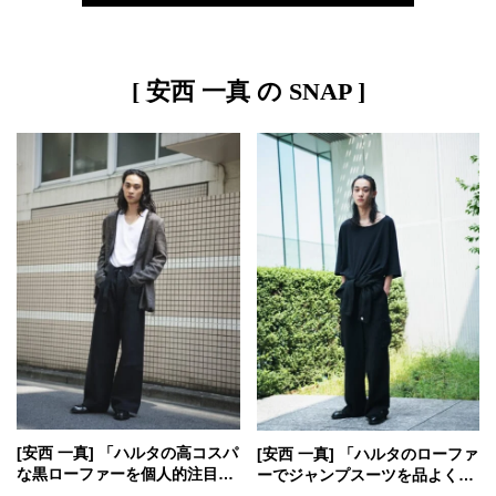
[ 安西 一真 の SNAP ]
[安西 一真] 「ハルタの高コスパ
[安西 一真] 「ハルタのローファ
な黒ローファーを個人的注目ブ
ーでジャンプスーツを品よく格
ランドのジーンズに合わせて」
上げしたオールブラック！」