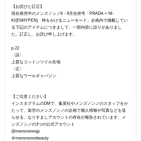
【お詫びと訂正】
現在発売中のメンズノンノ8・9月合併号「PRADA × NI-
KI(ENHYPEN) 時をかけるニューモード」企画内で掲載してい
る下記のアイテムにつきまして、一部内容に誤りがありまし
た。訂正し、お詫び申し上げます。
p.22
〈誤〉
上質なコットンツイル生地
〈正〉
上質なウールギャバジン
【ご注意ください】
インスタグラムのDMで、集英社やメンズノンノのスタッフをか
たって、架空のメンズノンノの企画で個人情報や写真などを送
らせる、なりすましアカウントの存在が報告されています。メ
ンズノンノの3つの公式アカウント
@mensnonnojp
＠mensnonnobeauty