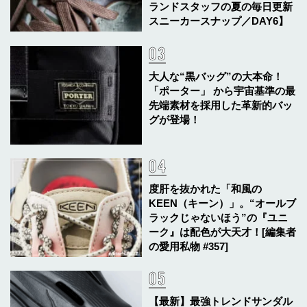
ランドスタッフの夏の毎日更新
スニーカースナップ／DAY6】
大人な“黒バッグ”の大本命！
「ポーター」 から宇宙基準の最
先端素材を採用した革新的バッ
グが登場！
度肝を抜かれた「和風の
KEEN（キーン）」。“オールブ
ラックじゃないほう”の『ユニ
ーク』は配色が大天才！[編集者
の愛用私物 #357]
【最新】最強トレンドサンダル