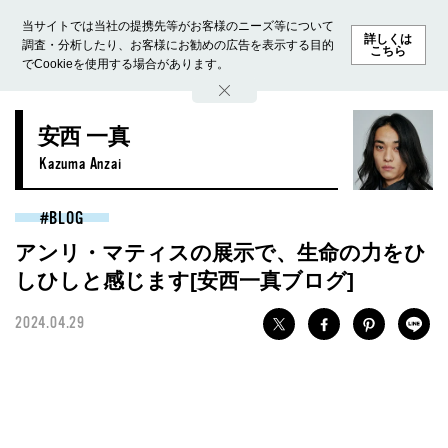
当サイトでは当社の提携先等がお客様のニーズ等について
詳しくは
調査・分析したり、お客様にお勧めの広告を表示する目的
こちら
でCookieを使用する場合があります。
ホーム
モデル募集
ランキング
ファッション
ビューテ
安西 一真
Kazuma Anzai
BLOG
アンリ・マティスの展示で、生命の力をひ
しひしと感じます[安西一真ブログ]
2024.04.29