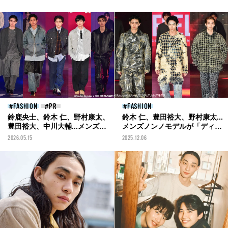
FASHION
FASHION
鈴鹿央士、鈴木 仁、野村康太、
鈴木 仁、豊田裕大、野村康太...
豊田裕大、中川大輔...メンズノ
メンズノンノモデルが「ディー
ンノモデルが「ビームス」の新
ゼル」の新作をランウェイで披
2026.05.15
2025.12.06
作をランウェイで披露！
露！／Rakuten GirlsAward
［Rakuten GirlsAward 2026
2025 AUTUMN/WINTERレポー
SPRING/SUMMERレポート］
ト