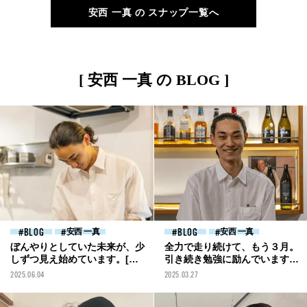
安西 一真 の スナップ一覧へ
[ 安西 一真 の BLOG ]
BLOG
安西 一真
BLOG
安西 一真
ぼんやりとしていた未来が、少
全力で走り続けて、もう３月。
しずつ見え始めています。[安
引き続き勉強に励んでいます
西一真ブログ]
[安西一真ブログ]
2025.06.04
2025.03.27