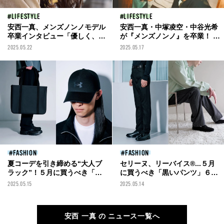
LIFESTYLE
LIFESTYLE
安西一真、メンズノンノモデル
安西一真・中塚凌空・中谷光希
卒業インタビュー「優しく、ア
が『メンズノンノ』を卒業！ 想
ットホームな『メンズノンノ』
い出を語り合った連載『何話
2025.05.22
2025.05.17
が大好き」
す？』のweb限定カットを公
開！
FASHION
FASHION
夏コーデを引き締める“大人ブ
セリーヌ、リーバイス®...５月
ラック”！５月に買うべき「名
に買うべき「黒いパンツ」６
作黒小物」７選。バッグ、キャ
選！ブラックデニムからスラッ
2025.05.15
2025.05.14
ップ、メガネ、ブレスレット...
クス＆ショーツまで。
安西 一真 の ニュース一覧へ