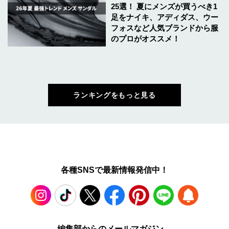
25選！ 夏にメンズが買うべき1
足をナイキ、アディダス、ウー
フォスなど人気ブランドから服
のプロがオススメ！
ランキングをもっと見る
各種SNSで最新情報発信中！
Instagram
TikTok
X
Facebook
Pinterest
LINE
WEB
編集部からのメールマガジン、