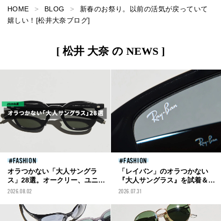
HOME
BLOG
新春のお祭り。以前の活気が戻っていて
嬉しい！[松井大奈ブログ]
[ 松井 大奈 の NEWS ]
FASHION
FASHION
オラつかない「大人サングラ
「レイバン」のオラつかない
ス」28選。オークリー、ユニク
『大人サングラス』を試着＆本
ロ、ジェントルモンスター...紫
音レビュー！ 真夏に買うべき４
2026.08.02
2026.07.31
外線対策もおしゃれも楽しみた
選を服好きが掛け比べてみた！
い“全年代メンズ”必見！似合う
フレームの選び方まで。