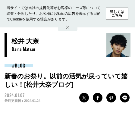
当サイトでは当社の提携先等がお客様のニーズ等について
詳しくは
調査・分析したり、お客様にお勧めの広告を表示する目的
こちら
でCookieを使用する場合があります。
ホーム
モデル募集
ランキング
ファッション
ビューテ
松井 大奈
Daina Matsui
BLOG
新春のお祭り。以前の活気が戻っていて嬉
しい！[松井大奈ブログ]
2024.01.07
最終更新日 :
2024.01.24