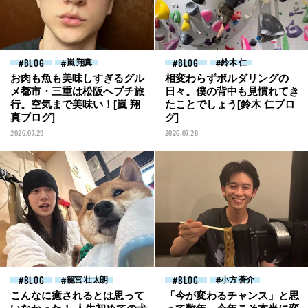
BLOG
嵐 翔真
BLOG
鈴木 仁
お肉も魚も美味しすぎるグル
相変わらずボルダリングの
メ都市・三重は松阪へプチ旅
日々。僕の背中も見慣れてき
行。空気まで美味い！[嵐 翔
たことでしょう[鈴木 仁ブロ
真ブログ]
グ]
2026.07.29
2026.07.28
BLOG
籠宮 壮太朗
BLOG
小方 蒼介
こんなに癒されるとは思って
「今が変わるチャンス」と思