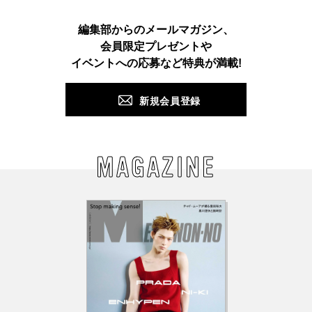
Instagram
TikTok
X
Facebook
Pinterest
LINE
WEB
編集部からのメールマガジン、
会員限定プレゼントや
PUSH
イベントへの応募など特典が満載!
新規会員登録
MAGAZINE