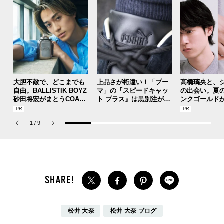
大胆不敵で、どこまでも
上品さが桁違い！「プー
高橋璃央と、
自由。BALLISTIK BOYZ
マ」の『スピードキャッ
の出会い。夏
砂田将宏がまとうCOACH
ト プラス』は黒別注が狙
ンクゴールド
の新作フレグランス「コ
い目！【人気ショップ＆
SUMMER PIN
ーチ ピュア プラチナム
ブランドスタッフの夏の
Jouete! Vol.1
1
/
9
パルファム」
毎日更新スニーカースナ
ップ／DAY7】
松井 大奈
松井 大奈 ブログ