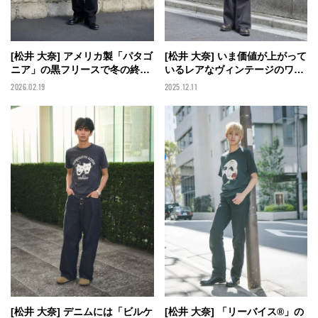
[松井 大奈] アメリカ製「パタゴ
[松井 大奈] いま価値が上がって
ニア」の黒フリースで冬の終わ
いるレアなヴィンテージのワー
りにちょうどいいオールブラッ
クパンツで50～60年代のムード
2026.02.19
2025.12.11
クに【メンズノンノモデルの私
を再現！【メンズノンノモデル
服スナップ】
の私服スナップ】
[松井 大奈] デニムには「ビルケ
[松井 大奈] 「リーバイス®」の