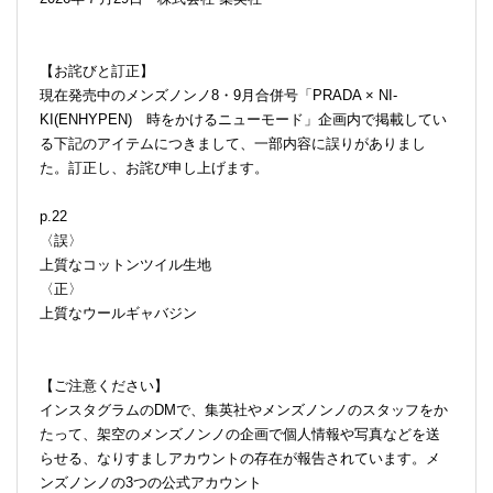
【お詫びと訂正】
現在発売中のメンズノンノ8・9月合併号「PRADA × NI-
KI(ENHYPEN) 時をかけるニューモード」企画内で掲載してい
る下記のアイテムにつきまして、一部内容に誤りがありまし
た。訂正し、お詫び申し上げます。
p.22
〈誤〉
上質なコットンツイル生地
〈正〉
上質なウールギャバジン
【ご注意ください】
インスタグラムのDMで、集英社やメンズノンノのスタッフをか
たって、架空のメンズノンノの企画で個人情報や写真などを送
らせる、なりすましアカウントの存在が報告されています。メ
ンズノンノの3つの公式アカウント