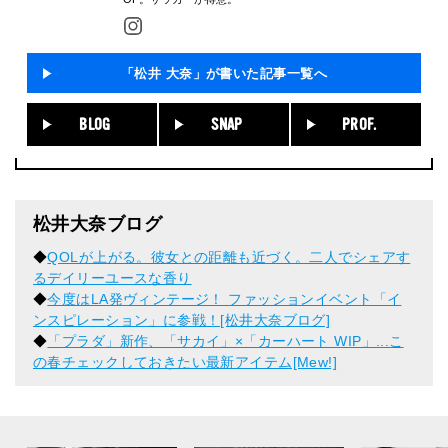
「松井 大奈」が書いた記事一覧へ
BLOG
SNAP
PROF.
松井大奈ブログ
◆
QOLが上がる。彼女との距離も近づく。二人でシェアす
るデイリーユースな香り
◆
今度はLA発ヴィンテージ！ ファッションイベント「イ
ンスピレーション」に参戦！[松井大奈ブログ]
◆
「プラダ」新作、「サカイ」×「カーハート WIP」...こ
の春チェックしておきたい最新アイテム[Mew!]