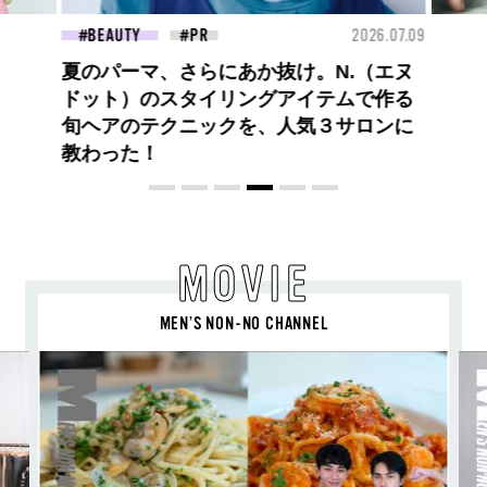
26.07.09
BEAUTY
2026.07.27
FAS
大胆不敵で、どこまでも自由。
BALLISTIK BOYZ 砂田将宏がまとう
COACHの新作フレグランス「コーチ ピ
ュア プラチナム パルファム」
MOVIE
MEN’S NON-NO CHANNEL