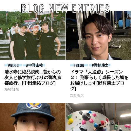
BLOG NEW ENTRIES
BLOG
中田 圭祐
BLOG
野村 康太
清水寺に絶品焼肉...昔からの
ドラマ『大追跡』シーズン
友人と修学旅行ぶりの弾丸京
２！ 刑事らしく成長した城を
都旅行。[中田圭祐ブログ]
お届けします[野村康太ブロ
グ]
2026.08.06
2026.07.30