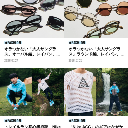
FASHION
FASHION
オラつかない「大人サングラ
オラつかない「大人サングラ
ス」オーバル編。レイバン、ポ
ス」ラウンド編。レイバン、ゾ
ロ スポーツ、オークリー...流行
フ...優しく上品な印象で掛けら
2026.07.27
2026.07.25
りのシェイプが集結！
れる名品５選！
FASHION
FASHION
トレイルラン初心者必読。Nike
「Nike ACG」のギアはなぜか