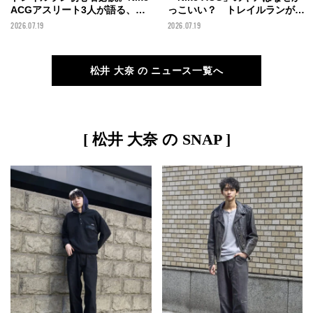
ACGアスリート3人が語る、ト
っこいい？ トレイルランがも
レイルランニングのリアル。
っと楽しくなる！ 開発担当が
2026.07.19
2026.07.19
「山って、自分で命を守らなき
教えてくれたシューズ&ウェア
ゃいけない場所」。【MENʼS
の秘密。【MENʼS NON-NO
NON-NO RUNNING CLUB #03
RUNNING CLUB #03 前編】
松井 大奈 の ニュース一覧へ
後編】
[ 松井 大奈 の SNAP ]