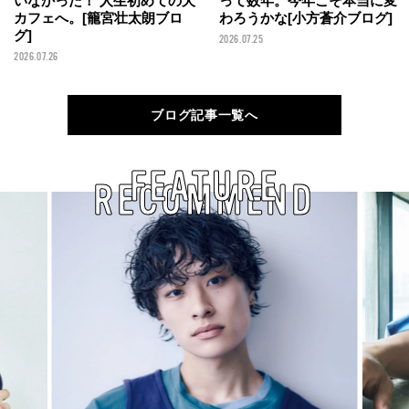
いなかった！ 人生初めての犬
って数年。今年こそ本当に変
カフェへ。[籠宮壮太朗ブロ
わろうかな[小方蒼介ブログ]
グ]
2026.07.25
2026.07.26
ブログ記事一覧へ
FEATURE
RECOMMEND