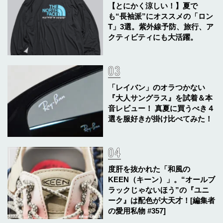
【とにかく涼しい！】夏で
も“長袖派”にオススメの「ロン
T」3選。紫外線予防、旅行、ア
クティビティにも大活躍。
「レイバン」のオラつかない
『大人サングラス』を試着＆本
音レビュー！ 真夏に買うべき４
選を服好きが掛け比べてみた！
度肝を抜かれた「和風の
KEEN（キーン）」。“オールブ
ラックじゃないほう”の『ユニ
ーク』は配色が大天才！[編集者
の愛用私物 #357]