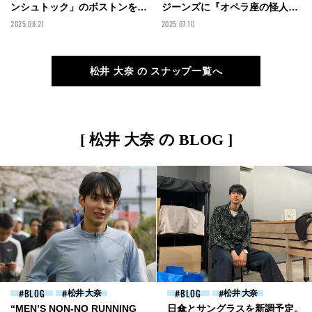
ンシュトック」のボストンを合
ジーンズに『オペラ座の怪人』
わせるのがマイ定番。「スカー
の古着Tで個性を出した夏のオ
2025.08.21
2025.07.10
ゲン」の腕時計と「トムウッ
ールブラック！【メンズノンノ
ド」のピアスで脱・シンプル
モデルの私服スナップ】
に！【メンズノンノモデルの私
松井 大奈 の スナップ一覧へ
服スナップ】
[ 松井 大奈 の BLOG ]
BLOG
松井 大奈
BLOG
松井 大奈
“MEN’S NON-NO RUNNING
日傘とサングラスを新調予定。