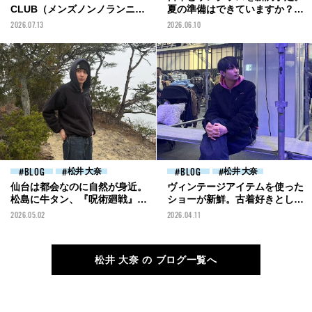
CLUB（メンズノンノランニン
夏の準備はできていますか？
グクラブ）”の部長に就任！今
[松井大奈ブログ]
2026.07.13
2026.06.10
後の活動をお楽しみに[松井大
奈ブログ]
BLOG
松井 大奈
BLOG
松井 大奈
仙台は都会なのに自然が身近。
ヴィンテージアイテムを使った
松島に牛タン、『呪術廻戦』聖
ショーが新鮮。古着好きとして
地巡礼...大満足！[松井大奈ブロ
は見逃せない、ヴィンテージフ
2026.05.02
2026.04.11
グ]
ァッションの祭典へ[松井大奈
ブログ]
松井 大奈 の ブログ一覧へ