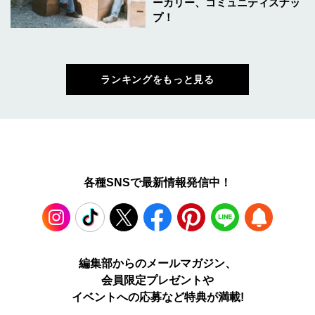
ーカリー、コミュニティスナッ
プ！
ランキングをもっと見る
各種SNSで最新情報発信中！
Instagram
TikTok
X
Facebook
Pinterest
LINE
WEB
編集部からのメールマガジン、
会員限定プレゼントや
PUSH
イベントへの応募など特典が満載!