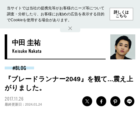
当サイトでは当社の提携先等がお客様のニーズ等について
詳しくは
調査・分析したり、お客様にお勧めの広告を表示する目的
こちら
でCookieを使用する場合があります。
ホーム
モデル募集
ランキング
ファッション
ビューテ
中田 圭祐
Keisuke Nakata
BLOG
『ブレードランナー2049』を観て...震え上
がりました。
2017.11.26
最終更新日 :
2024.01.24