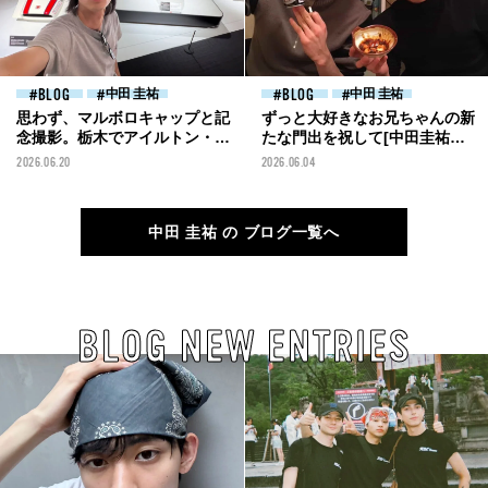
BLOG
中田 圭祐
BLOG
中田 圭祐
思わず、マルボロキャップと記
ずっと大好きなお兄ちゃんの新
念撮影。栃木でアイルトン・セ
たな門出を祝して[中田圭祐ブ
ナが乗っていたマシンと胸熱な
ログ]
2026.06.20
2026.06.04
邂逅！[中田圭祐ブログ]
中田 圭祐 の ブログ一覧へ
BLOG NEW ENTRIES