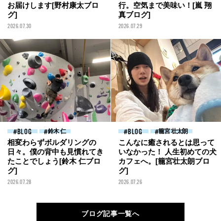
お届けします[野村康太ブロ
行。空気まで美味い！[嵐 翔
グ]
真ブログ]
2026.07.30
2026.07.29
BLOG
鈴木 仁
BLOG
籠宮 壮太朗
相変わらずボルダリングの
こんなに癒されるとは思って
日々。僕の背中も見慣れてき
いなかった！ 人生初めての犬
たことでしょう[鈴木 仁ブロ
カフェへ。[籠宮壮太朗ブロ
グ]
グ]
2026.07.28
2026.07.26
ブログ記事一覧へ