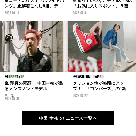
夏コーデに投入！「ホワイトパ
東京っていいな。モデルたちの
ンツ」正解着こなし9選。ディ
「お気に入りスポット」６選。
ッキーズ、アクネ ストゥディオ
東京駅が見えるカフェ、浅草、
2026.06.11
2026.05.31
ズ ...オシャレなメンズは‟白パ
神保町、吉祥寺、高尾山...
ン”をどう穿いている？
LIFESTYLE
FASHION
嵐 翔真の素顔──中田圭祐が撮
クッション性が格段にアッ
るメンズノンノモデル
プ！ 「コンバース」の“新生
オールスター”と服好き３人の
中田撮
2026.05.22
2026.05.30
正解スニーカースナップ
中田 圭祐 の ニュース一覧へ