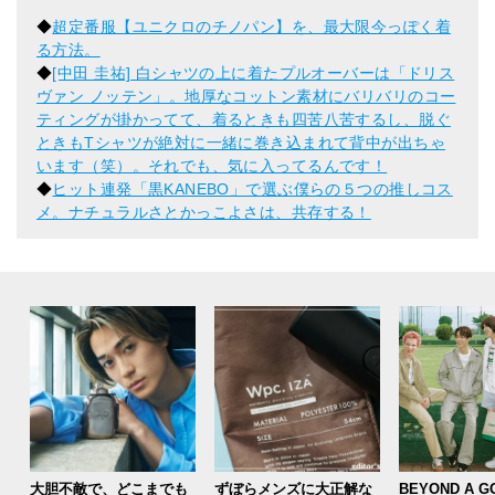
◆
超定番服【ユニクロのチノパン】を、最大限今っぽく着
る方法。
◆
[中田 圭祐] 白シャツの上に着たプルオーバーは「ドリス
ヴァン ノッテン」。地厚なコットン素材にバリバリのコー
ティングが掛かってて、着るときも四苦八苦するし、脱ぐ
ときもTシャツが絶対に一緒に巻き込まれて背中が出ちゃ
います（笑）。それでも、気に入ってるんです！
◆
ヒット連発「黒KANEBO」で選ぶ僕らの５つの推しコス
メ。ナチュラルさとかっこよさは、共存する！
大胆不敵で、どこまでも
ずぼらメンズに大正解な
BEYOND A G