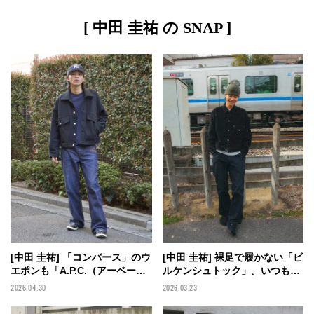
[ 中田 圭祐 の SNAP ]
[中田 圭祐] 「コンバース」のウ
[中田 圭祐] 裸足で履かない「ビ
エポンも「A.P.C.（アーペーセ
ルケンシュトック」。いつもの
ー）」の特別なデニムもエイジ
黒コーデをちょっぴり大人に
2026.04.30
2026.03.23
ングが愛しい。ワントーンな大
【BIRKENSTOCK×メンズノン
人スニーカースタイルで。【メ
ノモデルの私服スナップ】