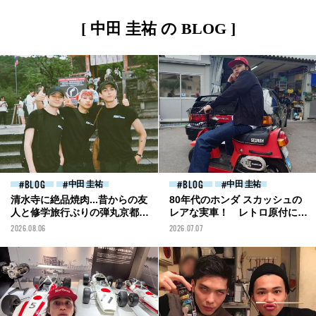
[ 中田 圭祐 の BLOG ]
BLOG
中田 圭祐
BLOG
中田 圭祐
清水寺に絶品焼肉...昔からの友
80年代のホンダ スカッシュの
人と修学旅行ぶりの弾丸京都旅
レアな実車！ レトロ原付につ
行。[中田圭祐ブログ]
い手を出したくなる[中田圭祐
2026.08.06
2026.07.07
ブログ]