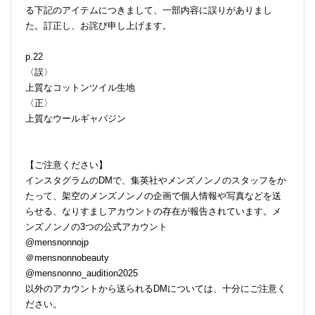
る下記のアイテムにつきまして、一部内容に誤りがありまし
た。訂正し、お詫び申し上げます。
p.22
〈誤〉
上質なコットンツイル生地
〈正〉
上質なウールギャバジン
【ご注意ください】
インスタグラムのDMで、集英社やメンズノンノのスタッフをか
たって、架空のメンズノンノの企画で個人情報や写真などを送
らせる、なりすましアカウントの存在が報告されています。メ
ンズノンノの3つの公式アカウント
@mensnonnojp
＠mensnonnobeauty
@mensnonno_audition2025
以外のアカウントから送られるDMについては、十分にご注意く
ださい。