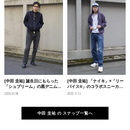
ンズノンノモデルの私服スナッ
プ】
[中田 圭祐] 誕生日にもらった
[中田 圭祐] 「ナイキ」×「リー
「シュプリーム」の黒デニムに
バイス®」のコラボスニーカー
古着カーディガンのイエローで
に愛用「リーバイス®」
2026.01.08
2025.11.13
アクセントをプラス！【メンズ
501®XXを合わせたデニムスタ
ノンノモデルの私服スナップ】
イル！【メンズノンノモデルの
私服スナップ】
中田 圭祐 の スナップ一覧へ