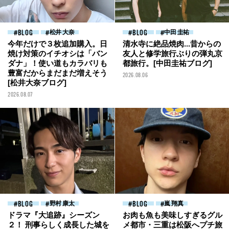
BLOG
松井 大奈
BLOG
中田 圭祐
今年だけで３枚追加購入。日
清水寺に絶品焼肉...昔からの
焼け対策のイチオシは「バン
友人と修学旅行ぶりの弾丸京
ダナ」！使い道もカラバリも
都旅行。[中田圭祐ブログ]
豊富だからまだまだ増えそう
2026.08.06
[松井大奈ブログ]
2026.08.07
BLOG
野村 康太
BLOG
嵐 翔真
ドラマ『大追跡』シーズン
お肉も魚も美味しすぎるグル
２！ 刑事らしく成長した城を
メ都市・三重は松阪へプチ旅