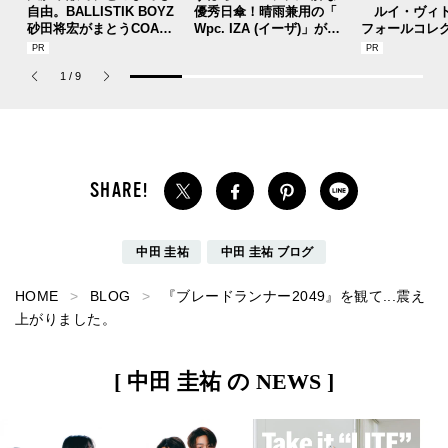
自由。BALLISTIK BOYZ
優秀日傘！晴雨兼用の「
ルイ・ヴィト
砂田将宏がまとうCOACH
Wpc. IZA (イーザ)」があ
フォールコレ
の新作フレグランス「コ
れば猛暑の日差しもゲリ
描くプレッピ
ーチ ピュア プラチナム
ラ豪雨も無問題！[編集者
1
/
9
パルファム」
の愛用私物 #360]
中田 圭祐
中田 圭祐 ブログ
HOME
BLOG
『ブレードランナー2049』を観て...震え
上がりました。
[ 中田 圭祐 の NEWS ]