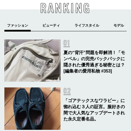
RANKING
夏の“背汗”問題を即解消！「モ
ンベル」の完売バックパックに
隠された優秀過ぎる秘密とは？
[編集者の愛用私物 #353]
「ゴアテックスなワラビー」に
惚れ込む３人の証言。服好きの
間で大人気なアップデートされ
た永久定番名品。