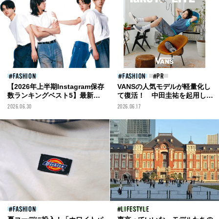
FASHION
FASHION
【2026年上半期Instagram保存
VANSの人気モデルが軽量化し
数ランキングベスト5】最新フ
て復活！ 中田圭祐を起用した
ァッション&ビューティ、メン
限定ビジュアルも話題の
2026.06.30
2026.06.17
ズノンノモデルOBの注目対談
「VANS LITE」最新作をチェッ
まで。保存数を獲得した投稿を
ク
一挙紹介！
FASHION
LIFESTYLE