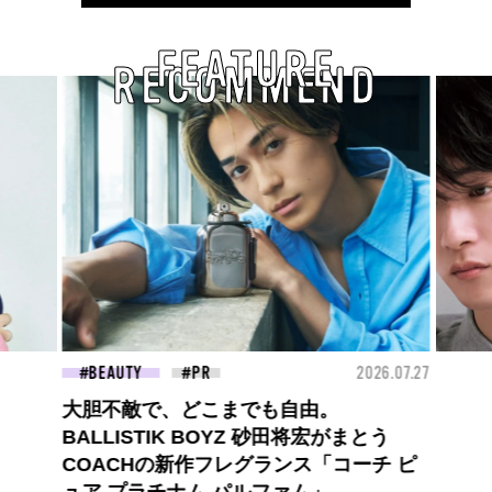
FEATURE
RECOMMEND
26.07.27
FASHION
2026.07.09
FAS
高橋璃央と、ジュエッテの出会い。夏の
定番、ピンクゴールドが印象的
な“SUMMER PINK”［meets Jouete!
Vol.12］