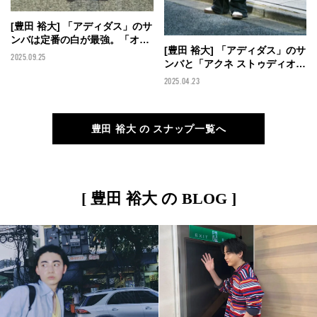
[豊田 裕大] 「アディダス」のサ
ンバは定番の白が最強。「オー
[豊田 裕大] 「アディダス」のサ
ラリー」のデニムを合わせたヴ
2025.09.25
ンバと「アクネ ストゥディオ
ィンテージライクなスニーカー
ズ」のデニムにボリューミーな
スタイル【メンズノンノモデル
2025.04.23
アウターを合わせて【メンズノ
の私服スナップ】
ンノモデルの私服スナップ】
豊田 裕大 の スナップ一覧へ
[ 豊田 裕大 の BLOG ]