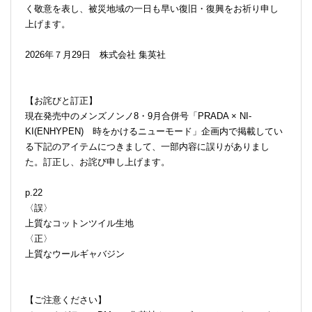
く敬意を表し、被災地域の一日も早い復旧・復興をお祈り申し
上げます。
2026年７月29日 株式会社 集英社
【お詫びと訂正】
現在発売中のメンズノンノ8・9月合併号「PRADA × NI-
KI(ENHYPEN) 時をかけるニューモード」企画内で掲載してい
る下記のアイテムにつきまして、一部内容に誤りがありまし
た。訂正し、お詫び申し上げます。
p.22
〈誤〉
上質なコットンツイル生地
〈正〉
上質なウールギャバジン
【ご注意ください】