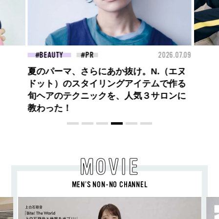
26.07.09
FASHION
2026.07.09
FAS
ロエベの新しい世界へようこそ。大胆な
コントラストとレイヤードの先に。装う
喜び、明るいスピリット
MOVIE
MEN’S NON-NO CHANNEL