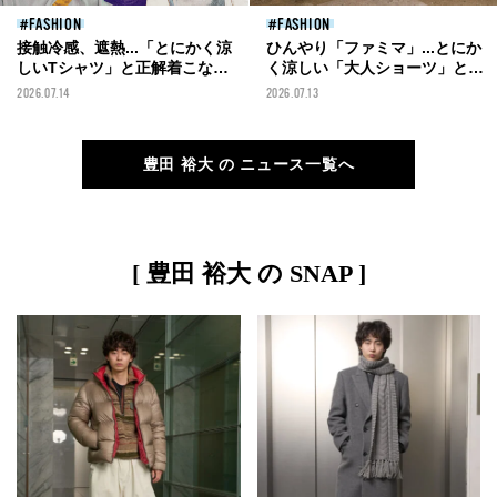
FASHION
FASHION
接触冷感、遮熱...「とにかく涼
ひんやり「ファミマ」...とにか
しいTシャツ」と正解着こなし
く涼しい「大人ショーツ」と正
３選！１万円以下の機能名品
解着こなし５選！接触冷感、通
2026.07.14
2026.07.13
も！
気性、吸汗速乾など抜群の機能
性で夏を快適に！
豊田 裕大 の ニュース一覧へ
[ 豊田 裕大 の SNAP ]