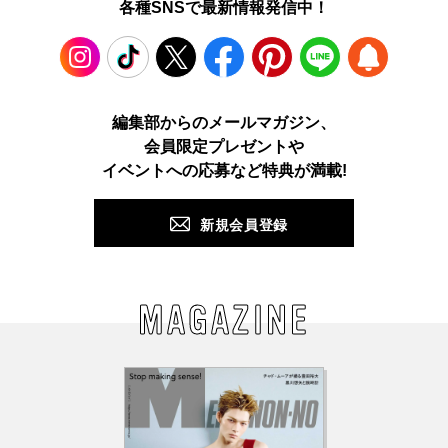
各種SNSで最新情報発信中！
Instagram
TikTok
X
Facebook
Pinterest
LINE
WEB
編集部からのメールマガジン、
会員限定プレゼントや
PUSH
イベントへの応募など特典が満載!
新規会員登録
MAGAZINE