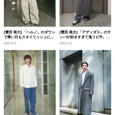
[豊田 裕大] 「ヘルノ」のダウン
[豊田 裕大] 「アディダス」のサ
で寒い日もスタイリッシュに。
ンバが好きすぎて鬼リピ中。父
足元は愛用スニーカーの「アデ
にもらった「ディーゼル」のマ
2026.03.14
2026.01.22
ィダス」で【メンズノンノモデ
フラーは雪の中でも平気なくら
ルの私服スナップ】
いに暖かい！【メンズノンノモ
デルの私服スナップ】