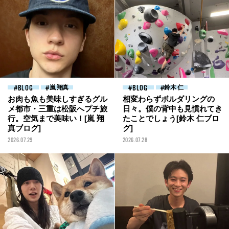
BLOG
嵐 翔真
BLOG
鈴木 仁
お肉も魚も美味しすぎるグル
相変わらずボルダリングの
メ都市・三重は松阪へプチ旅
日々。僕の背中も見慣れてき
行。空気まで美味い！[嵐 翔
たことでしょう[鈴木 仁ブロ
真ブログ]
グ]
2026.07.29
2026.07.28