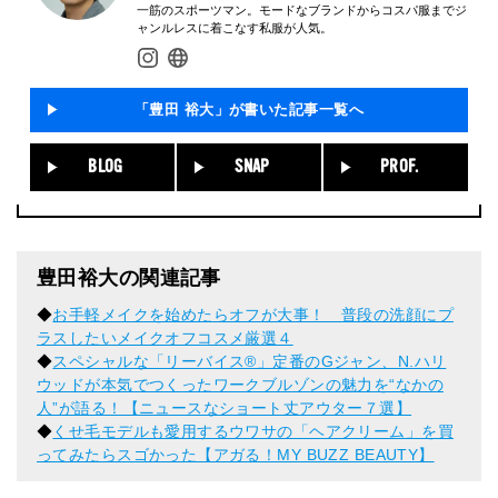
一筋のスポーツマン。モードなブランドからコスパ服までジ
ャンルレスに着こなす私服が人気。
「豊田 裕大」が書いた記事一覧へ
BLOG
SNAP
PROF.
豊田裕大の関連記事
◆
お手軽メイクを始めたらオフが大事！ 普段の洗顔にプ
ラスしたいメイクオフコスメ厳選４
◆
スペシャルな「リーバイス®」定番のGジャン、N.ハリ
ウッドが本気でつくったワークブルゾンの魅力を“なかの
人”が語る！【ニュースなショート丈アウター７選】
◆
くせ毛モデルも愛用するウワサの「ヘアクリーム」を買
ってみたらスゴかった【アガる！MY BUZZ BEAUTY】