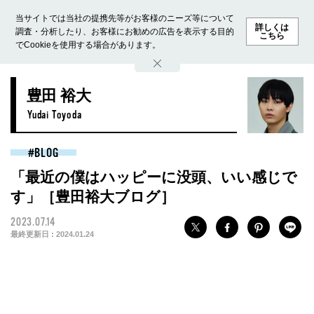
当サイトでは当社の提携先等がお客様のニーズ等について
詳しくは
調査・分析したり、お客様にお勧めの広告を表示する目的
こちら
でCookieを使用する場合があります。
ホーム
モデル募集
ランキング
ファッション
ビューテ
豊田 裕大
Yudai Toyoda
BLOG
「最近の僕はハッピーに没頭、いい感じで
す」［豊田裕大ブログ］
2023.07.14
最終更新日 :
2024.01.24