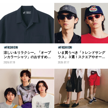
FASHION
FASHION
涼しい＆リラクシー。「オープ
いま買うべき「トレンドサング
ンカラーシャツ」のおすすめと
ラス」３選！スクエアやオーバ
正解着こなし10選。ファミマ、
ルの定番デザインに流行りのス
2026.07.19
2026.07.17
ユニクロ...メンズが今夏着るべ
ポーツモデルも！
きは“開襟”！