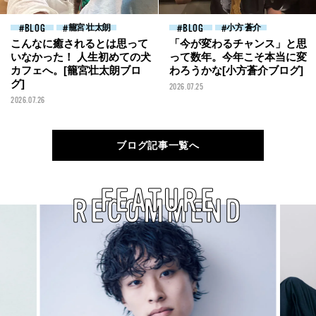
BLOG
籠宮 壮太朗
BLOG
小方 蒼介
こんなに癒されるとは思って
「今が変わるチャンス」と思
いなかった！ 人生初めての犬
って数年。今年こそ本当に変
カフェへ。[籠宮壮太朗ブロ
わろうかな[小方蒼介ブログ]
グ]
2026.07.25
2026.07.26
ブログ記事一覧へ
FEATURE
RECOMMEND