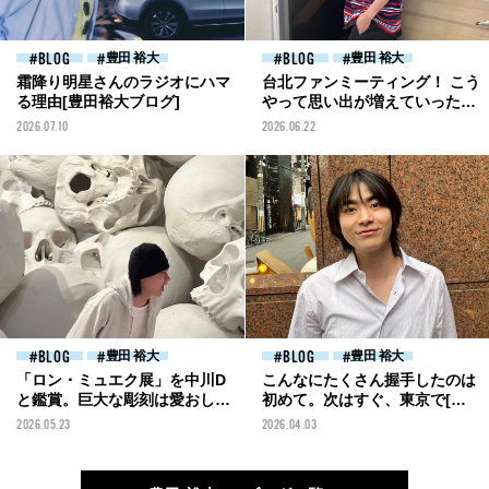
BLOG
豊田 裕大
BLOG
豊田 裕大
霜降り明星さんのラジオにハマ
台北ファンミーティング！ こう
る理由[豊田裕大ブログ]
やって思い出が増えていったら
嬉しい[豊田裕大ブログ]
2026.07.10
2026.06.22
BLOG
豊田 裕大
BLOG
豊田 裕大
「ロン・ミュエク展」を中川D
こんなにたくさん握手したのは
と鑑賞。巨大な彫刻は愛おしく
初めて。次はすぐ、東京で[豊
て、欲しくなる[豊田裕大ブロ
田裕大ブログ]
2026.05.23
2026.04.03
グ]