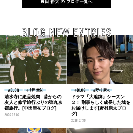
豊田 裕大 の ブログ一覧へ
BLOG NEW ENTRIES
BLOG
中田 圭祐
BLOG
野村 康太
清水寺に絶品焼肉...昔からの
ドラマ『大追跡』シーズン
友人と修学旅行ぶりの弾丸京
２！ 刑事らしく成長した城を
都旅行。[中田圭祐ブログ]
お届けします[野村康太ブロ
グ]
2026.08.06
2026.07.30