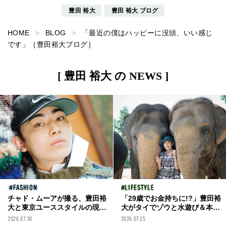
豊田 裕大
豊田 裕大 ブログ
HOME
BLOG
「最近の僕はハッピーに没頭、いい感じ
です」［豊田裕大ブログ］
[ 豊田 裕大 の NEWS ]
FASHION
LIFESTYLE
チャド・ムーアが撮る、豊田裕
「29歳でお金持ちに!?」豊田裕
大と東京ユーススタイルの現在
大がタイでゾウと水遊び＆本格
形
占いに挑む！【toyomeki
2026.07.30
2026.07.25
vol.6】