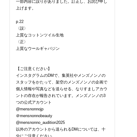
一部内容に誤りがありました。訂正し、お詫び申し
上げます。
p.22
〈誤〉
上質なコットンツイル生地
〈正〉
上質なウールギャバジン
【ご注意ください】
インスタグラムのDMで、集英社やメンズノンノの
スタッフをかたって、架空のメンズノンノの企画で
個人情報や写真などを送らせる、なりすましアカウ
ントの存在が報告されています。メンズノンノの3
つの公式アカウント
@mensnonnojp
＠mensnonnobeauty
@mensnonno_audition2025
以外のアカウントから送られるDMについては、十
分にご注意ください。