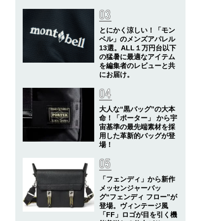
とにかく涼しい！「モン
ベル」のメンズアパレル
13選。ALL１万円台以下
の猛暑に最適なアイテム
を編集者のレビューと共
にお届け。
大人な“黒バッグ”の大本
命！「ポーター」 から宇
宙基準の最先端素材を採
用した革新的バッグが登
場！
「フェンディ」から新作
メッセンジャーバッ
グ“フェンディ フロー”が
登場。ヴィンテージ風
「FF」ロゴが目を引く機