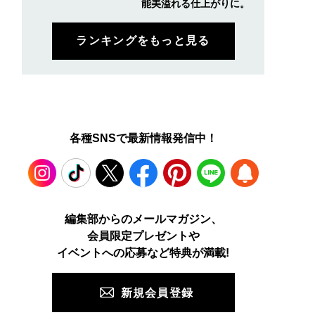
能美溢れる仕上がりに。
ランキングをもっと見る
各種SNSで最新情報発信中！
Instagram
TikTok
X
Facebook
Pinterest
LINE
WEB
編集部からのメールマガジン、
会員限定プレゼントや
PUSH
イベントへの応募など特典が満載!
新規会員登録