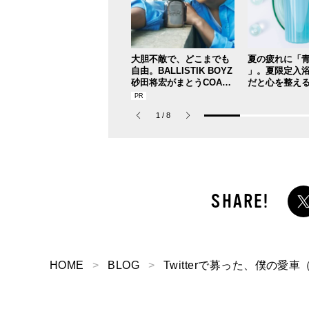
大胆不敵で、どこまでも
夏の疲れに「青
自由。BALLISTIK BOYZ
」。夏限定入
砂田将宏がまとうCOACH
だと心を整える
の新作フレグランス「コ
を【ひんやり
ーチ ピュア プラチナム
ュー／アユー
1
/
8
パルファム」
テーションバ
）α」】
HOME
BLOG
Twitterで募った、僕の