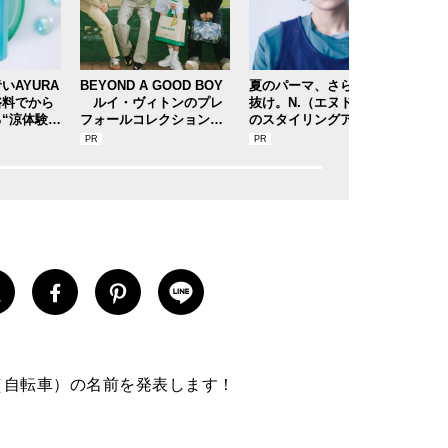
いAYURA
BEYOND A GOOD BOY
夏のパーマ、さらにあか
今年
浴料でから
ルイ・ヴィトンのプレ
抜け。N.（エヌドット）
。日
“涼体験”
フォールコレクションが
のスタイリングアイテム
は「
コスメレビ
描くプレッピースタイル
で作る旬ヘアのテクニッ
もカ
ラ「メディ
クを、人気３サロンに教
まだ
ス（香涼み
わった！
奈ブ
愛車（自転車）の名前を発表します！