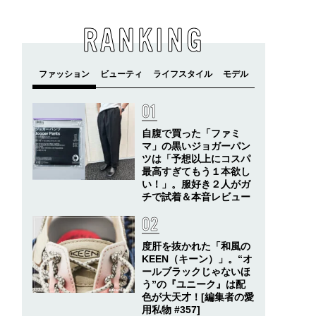
RANKING
自腹で買った「ファミ
マ」の黒いジョガーパン
ツは「予想以上にコスパ
最高すぎてもう１本欲し
い！」。服好き２人がガ
チで試着＆本音レビュー
度肝を抜かれた「和風の
KEEN（キーン）」。“オ
ールブラックじゃないほ
う”の『ユニーク』は配
色が大天才！[編集者の愛
用私物 #357]