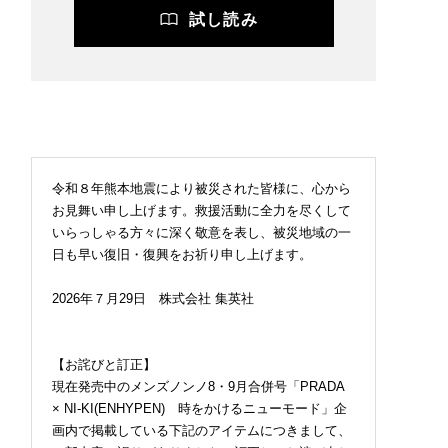
試し読み
令和８年熊本地震により被災された皆様に、心から
お見舞い申し上げます。救援活動に全力を尽くして
いらっしゃる方々に深く敬意を表し、被災地域の一
日も早い復旧・復興をお祈り申し上げます。
2026年７月29日 株式会社 集英社
【お詫びと訂正】
現在発売中のメンズノンノ8・9月合併号「PRADA
× NI-KI(ENHYPEN) 時をかけるニューモード」企
画内で掲載している下記のアイテムにつきまして、