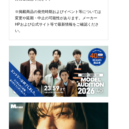
※掲載商品の発売時期およびイベント等については
変更や延期・中止の可能性があります。メーカー
HPおよび公式サイト等で最新情報をご確認くださ
だけで３枚追加購入
ロエベの新しい世界へよ
四坂亮翔＆小泉光咲ダ
焼け対策のイチオシ
うこそ。大胆なコントラ
ル主演！ドラマ『陽キ
い。
バンダナ」！使い道
ストとレイヤードの先に
集団にいる芹沢は、俺
ラバリも豊富だから
。装う喜び、明るいスピ
前だと様子がおかしい
まだ増えそう[松井大
リット
で見せた“息ぴったり”
ログ]
関係性