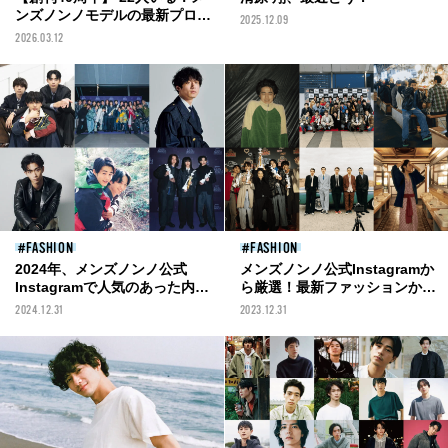
ンズノンノモデルの最新プロフ
2025.12.09
ィール＆登場記事を一覧でチェ
2026.03.12
ック。
FASHION
FASHION
2024年、メンズノンノ公式
メンズノンノ公式Instagramか
Instagramで人気のあった内容
ら厳選！最新ファッションから
は？最新ファッション&ビュー
モデルの私生活まで。2023年の
2024.12.31
2023.12.31
ティから注目インタビューま
人気投稿10選
で。いいねやコメントを集めた
投稿を一挙紹介！