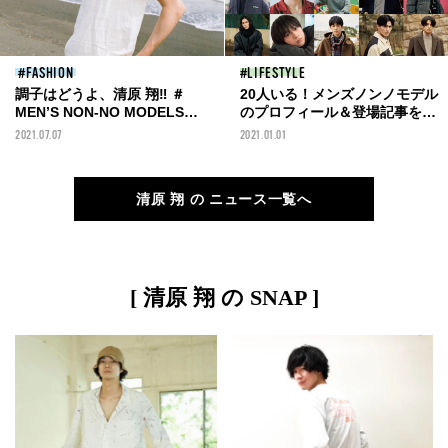
FASHION
LIFESTYLE
調子はどうよ、清原 翔‼︎ ＃
20人いる！メンズノンノモデル
MEN’S NON-NO MODELS
のプロフィール＆登場記事を一
2021
気見せ
2021.07.07
2021.01.01
清原 翔 の ニュース一覧へ
[ 清原 翔 の SNAP ]