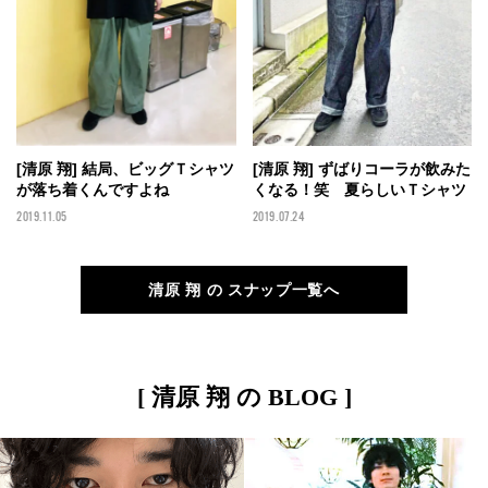
[清原 翔] 結局、ビッグＴシャツ
[清原 翔] ずばりコーラが飲みた
が落ち着くんですよね
くなる！笑 夏らしいＴシャツ
2019.11.05
2019.07.24
清原 翔 の スナップ一覧へ
[ 清原 翔 の BLOG ]