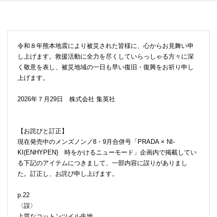
令和８年熊本地震により被災された皆様に、心からお見舞い申
し上げます。救援活動に全力を尽くしていらっしゃる方々に深
く敬意を表し、被災地域の一日も早い復旧・復興をお祈り申し
上げます。
2026年７月29日 株式会社 集英社
【お詫びと訂正】
現在発売中のメンズノンノ8・9月合併号「PRADA × NI-
KI(ENHYPEN) 時をかけるニューモード」企画内で掲載してい
る下記のアイテムにつきまして、一部内容に誤りがありまし
た。訂正し、お詫び申し上げます。
p.22
〈誤〉
上質なコットンツイル生地