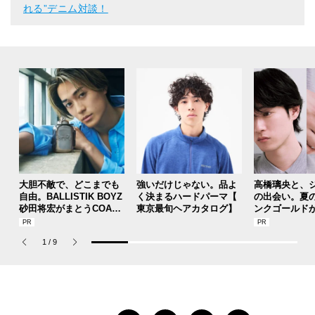
れる”デニム対談！
大胆不敵で、どこまでも
強いだけじゃない。品よ
高橋璃央と、
自由。BALLISTIK BOYZ
く決まるハードパーマ【
の出会い。夏
砂田将宏がまとうCOACH
東京最旬ヘアカタログ】
ンクゴールド
の新作フレグランス「コ
SUMMER PIN
ーチ ピュア プラチナム
Jouete! Vol.1
1
/
9
パルファム」