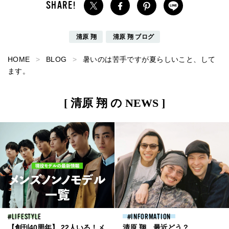
清原 翔
清原 翔 ブログ
HOME
BLOG
暑いのは苦手ですが夏らしいこと、して
ます。
[ 清原 翔 の NEWS ]
LIFESTYLE
INFORMATION
【創刊40周年】 22人いる！メ
清原 翔、最近どう？