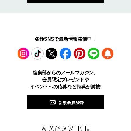
各種SNSで最新情報発信中！
Instagram
TikTok
X
Facebook
Pinterest
LINE
WEB
編集部からのメールマガジン、
会員限定プレゼントや
PUSH
イベントへの応募など特典が満載!
新規会員登録
MAGAZINE