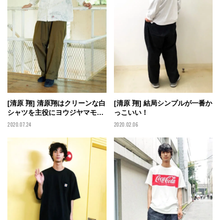
[清原 翔] 清原翔はクリーンな白
[清原 翔] 結局シンプルが一番か
シャツを主役にヨウジヤマモト
っこいい！
のパンツで男らしさをプラス！
2020.07.24
2020.02.06