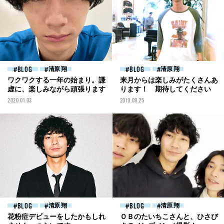
BLOG
清原 翔
BLOG
清原 翔
ワクワクする一年の始まり。謙
来月からは楽しみがたくさんあ
虚に、楽しみながら頑張ります
ります！ 期待してください
2020.01.03
2019.09.25
BLOG
清原 翔
BLOG
清原 翔
花粉症デビューをしたかもしれ
ＯＢのたいちこさんと、ひさび