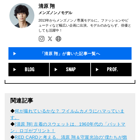
清原 翔
メンズノンノモデル
2013年からメンズノンノ専属モデルに。ファッションやビ
ューティなど幅広い企画に出演。モデルのみならず、俳優と
しても活躍中！
「清原 翔」が書いた記事一覧へ
BLOG
SNAP
PROF.
関連記事
◆
何が撮れているかな？ フイルムカメラにハマっていま
す。
◆
[清原 翔] 古着のスウェットは、1960年代の「バットマ
ン」ロゴがプリント！
◆
RED CARDと考える、清原 翔＆守屋光治の“僕たちが惚