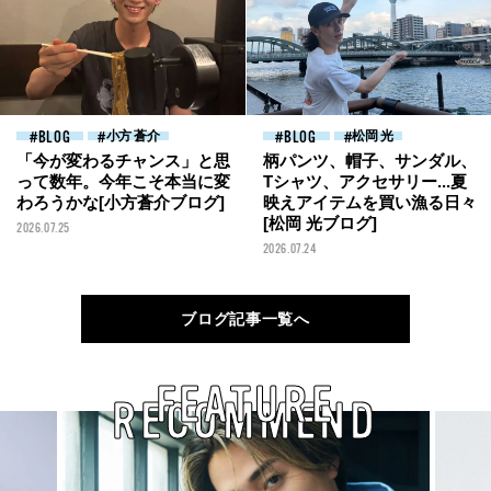
BLOG
小方 蒼介
BLOG
松岡 光
「今が変わるチャンス」と思
柄パンツ、帽子、サンダル、
って数年。今年こそ本当に変
Tシャツ、アクセサリー...夏
わろうかな[小方蒼介ブログ]
映えアイテムを買い漁る日々
[松岡 光ブログ]
2026.07.25
2026.07.24
ブログ記事一覧へ
FEATURE
RECOMMEND