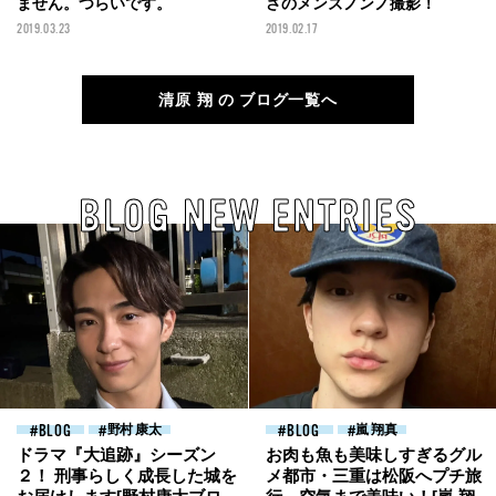
ません。つらいです。
さのメンズノンノ撮影！
2019.03.23
2019.02.17
清原 翔 の ブログ一覧へ
BLOG NEW ENTRIES
BLOG
野村 康太
BLOG
嵐 翔真
ドラマ『大追跡』シーズン
お肉も魚も美味しすぎるグル
２！ 刑事らしく成長した城を
メ都市・三重は松阪へプチ旅