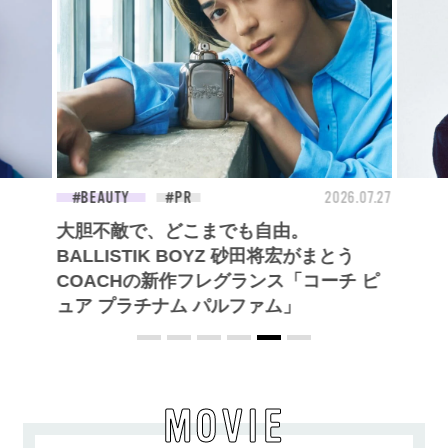
26.07.09
BEAUTY
2026.07.27
FAS
大胆不敵で、どこまでも自由。
BALLISTIK BOYZ 砂田将宏がまとう
COACHの新作フレグランス「コーチ ピ
ュア プラチナム パルファム」
MOVIE