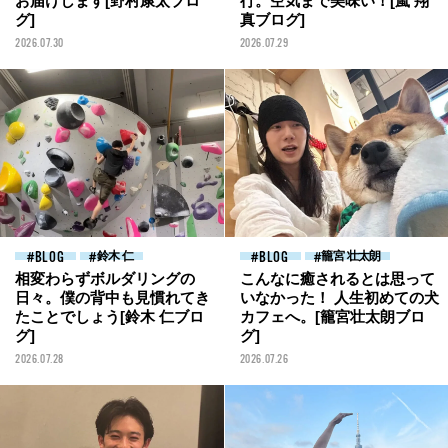
お届けします[野村康太ブロ
行。空気まで美味い！[嵐 翔
グ]
真ブログ]
2026.07.30
2026.07.29
BLOG
鈴木 仁
BLOG
籠宮 壮太朗
相変わらずボルダリングの
こんなに癒されるとは思って
日々。僕の背中も見慣れてき
いなかった！ 人生初めての犬
たことでしょう[鈴木 仁ブロ
カフェへ。[籠宮壮太朗ブロ
グ]
グ]
2026.07.28
2026.07.26