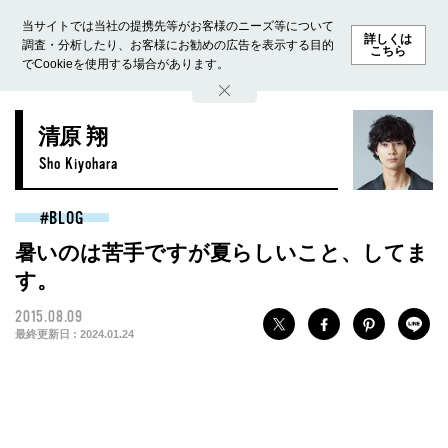
当サイトでは当社の提携先等がお客様のニーズ等について
詳しくは
調査・分析したり、お客様にお勧めの広告を表示する目的
こちら
でCookieを使用する場合があります。
ホーム
モデル募集
ランキング
ファッション
ビューテ
清原 翔
Sho Kiyohara
BLOG
暑いのは苦手ですが夏らしいこと、してま
す。
2015.08.09
最終更新日 :
2024.01.24