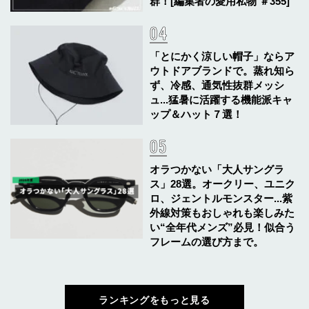
群！[編集者の愛用私物 ＃355]
「とにかく涼しい帽子」ならア
ウトドアブランドで。蒸れ知ら
ず、冷感、通気性抜群メッシ
ュ...猛暑に活躍する機能派キャ
ップ＆ハット７選！
オラつかない「大人サングラ
ス」28選。オークリー、ユニク
ロ、ジェントルモンスター...紫
外線対策もおしゃれも楽しみた
い“全年代メンズ”必見！似合う
フレームの選び方まで。
ランキングをもっと見る