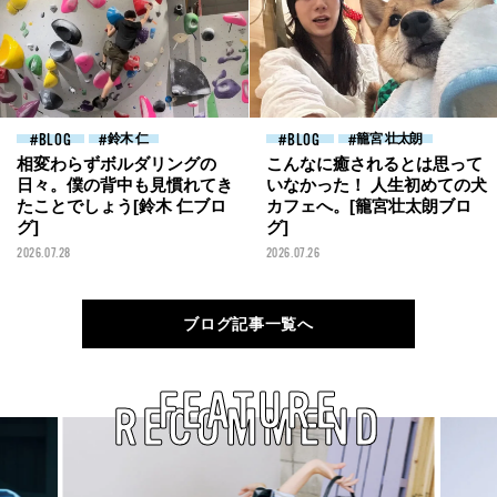
BLOG
鈴木 仁
BLOG
籠宮 壮太朗
相変わらずボルダリングの
こんなに癒されるとは思って
日々。僕の背中も見慣れてき
いなかった！ 人生初めての犬
たことでしょう[鈴木 仁ブロ
カフェへ。[籠宮壮太朗ブロ
グ]
グ]
2026.07.28
2026.07.26
ブログ記事一覧へ
FEATURE
RECOMMEND