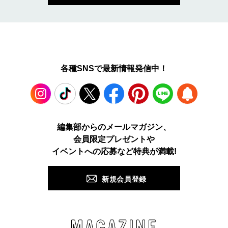
各種SNSで最新情報発信中！
Instagram
TikTok
X
Facebook
Pinterest
LINE
WEB
編集部からのメールマガジン、
会員限定プレゼントや
PUSH
イベントへの応募など特典が満載!
新規会員登録