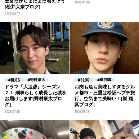
豊富だからまだまだ増えそう
2026.08.06
[松井大奈ブログ]
2026.08.07
BLOG
野村 康太
BLOG
嵐 翔真
ドラマ『大追跡』シーズン
お肉も魚も美味しすぎるグル
２！ 刑事らしく成長した城を
メ都市・三重は松阪へプチ旅
お届けします[野村康太ブロ
行。空気まで美味い！[嵐 翔
グ]
真ブログ]
2026.07.30
2026.07.29