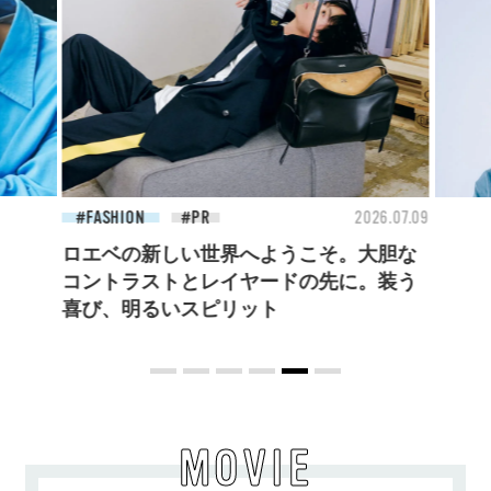
26.07.27
FASHION
2026.07.09
BEA
ロエベの新しい世界へようこそ。大胆な
コントラストとレイヤードの先に。装う
喜び、明るいスピリット
MOVIE