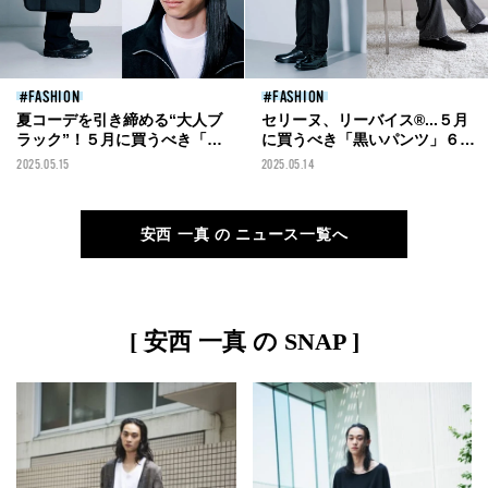
FASHION
FASHION
夏コーデを引き締める“大人ブ
セリーヌ、リーバイス®...５月
ラック”！５月に買うべき「名
に買うべき「黒いパンツ」６
作黒小物」７選。バッグ、キャ
選！ブラックデニムからスラッ
2025.05.15
2025.05.14
ップ、メガネ、ブレスレット...
クス＆ショーツまで。
安西 一真 の ニュース一覧へ
[ 安西 一真 の SNAP ]