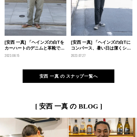
[安西 一真] 「ヘインズの白Tを
[安西 一真] 「ヘインズの白Tに
カーハートのデニムと革靴で渋
コンバース、暑い日は潔くシン
く着こなした！」【メンズノン
プルに！」【メンズノンノモデ
2023.08.15
2023.07.27
ノモデルの私服スナップ】
ルの私服スナップ】
安西 一真 の スナップ一覧へ
[ 安西 一真 の BLOG ]