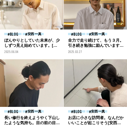
BLOG
安西 一真
BLOG
安西 一真
ぼんやりとしていた未来が、少
全力で走り続けて、もう３月。
しずつ見え始めています。[安
引き続き勉強に励んでいます
西一真ブログ]
[安西一真ブログ]
2025.06.04
2025.03.27
BLOG
安西 一真
BLOG
安西 一真
長い修行を終えようやく下山し
お店に小さな訪問者。なんだか
たような気持ち。目の前の目標
いいことが起こりそう[安西一