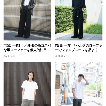
[安西 一真] 「ハルタの高コスパ
[安西 一真] 「ハルタのローファ
な黒ローファーを個人的注目ブ
ーでジャンプスーツを品よく格
ランドのジーンズに合わせて」
上げしたオールブラック！」
2024.10.11
2024.09.27
【メンズノンノモデルの私服ス
【メンズノンノモデルの私服ス
ナップ】
ナップ】