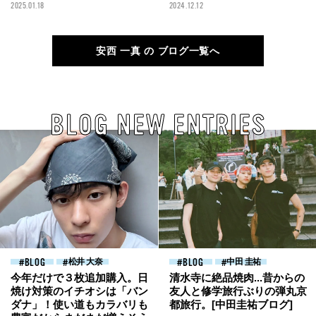
に向けて進んでいきたい[安西
真ブログ]
2025.01.18
2024.12.12
一真ブログ]
安西 一真 の ブログ一覧へ
BLOG NEW ENTRIES
BLOG
松井 大奈
BLOG
中田 圭祐
今年だけで３枚追加購入。日
清水寺に絶品焼肉...昔からの
焼け対策のイチオシは「バン
友人と修学旅行ぶりの弾丸京
ダナ」！使い道もカラバリも
都旅行。[中田圭祐ブログ]