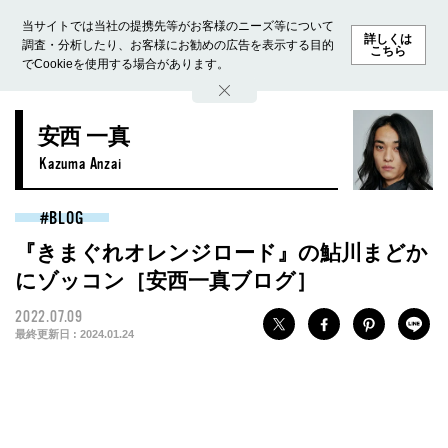
当サイトでは当社の提携先等がお客様のニーズ等について
詳しくは
調査・分析したり、お客様にお勧めの広告を表示する目的
こちら
でCookieを使用する場合があります。
ホーム
モデル募集
ランキング
ファッション
ビューテ
安西 一真
Kazuma Anzai
BLOG
『きまぐれオレンジロード』の鮎川まどか
にゾッコン［安西一真ブログ］
2022.07.09
最終更新日 :
2024.01.24