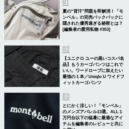
夏の“背汗”問題を即解消！「モ
ンベル」の完売バックパックに
隠された優秀過ぎる秘密とは？
[編集者の愛用私物 #353]
【ユニクロ ユーの黒いコスパ名
品】もうカーゴパンツはこれで
いい。ワードローブに加えたい
最強の１本／Uniqlo U ワイドフ
ィットカーゴパンツ
とにかく涼しい！「モンベル」
のメンズアパレル13選。ALL１
万円台以下の猛暑に最適なアイ
テムを編集者のレビューと共に