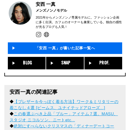
安西 一真
メンズノンノモデル
2021年からメンズノンノ専属モデルに。ファッション企画
に多く出演。カフェのオーナーも兼業している。独自の感性
が光るブログも人気！
「安西 一真」が書いた記事一覧へ
BLOG
SNAP
PROF.
安西一真の関連記事
◆
【ブレザーを今っぽく着る方法】ワーク＆ミリタリーの
着こなし４選 [ビームス、ユナイテッドアローズ...]
◆
この春選ぶべき上品「ブルー」アイテム７選。MASU、
スタジオ ニコルソン、ニートetc...
◆
絶対にすべらないクリスマスの「ディナーデートコー