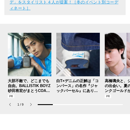
デ」をスタイリスト４人が提案！［冬のイベント別コーデ
ィネート］
大胆不敵で、どこまでも
白T×デニムの正解は「コ
高橋璃央と、
自由。BALLISTIK BOYZ
ンバース」の名作『ジャ
の出会い。夏
砂田将宏がまとうCOACH
ックパーセル』にあり！
ンクゴールド
の新作フレグランス「コ
【人気ショップ＆ブラン
SUMMER PIN
ーチ ピュア プラチナム
ドスタッフの夏の毎日更
Jouete! Vol.1
1
/
9
パルファム」
新スニーカースナップ／
DAY9】