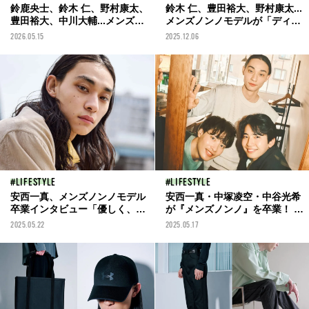
鈴鹿央士、鈴木 仁、野村康太、
鈴木 仁、豊田裕大、野村康太...
豊田裕大、中川大輔...メンズノ
メンズノンノモデルが「ディー
ンノモデルが「ビームス」の新
ゼル」の新作をランウェイで披
2026.05.15
2025.12.06
作をランウェイで披露！
露！／Rakuten GirlsAward
［Rakuten GirlsAward 2026
2025 AUTUMN/WINTERレポー
SPRING/SUMMERレポート］
ト
LIFESTYLE
LIFESTYLE
安西一真、メンズノンノモデル
安西一真・中塚凌空・中谷光希
卒業インタビュー「優しく、ア
が『メンズノンノ』を卒業！ 想
ットホームな『メンズノンノ』
い出を語り合った連載『何話
2025.05.22
2025.05.17
が大好き」
す？』のweb限定カットを公
開！