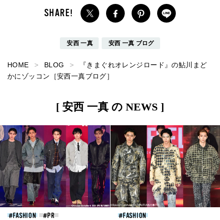
安西 一真
安西 一真 ブログ
HOME
BLOG
『きまぐれオレンジロード』の鮎川まど
かにゾッコン［安西一真ブログ］
[ 安西 一真 の NEWS ]
FASHION
FASHION