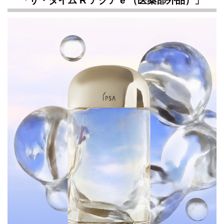
「ザ・タイム R アクア e （医薬部外品）」