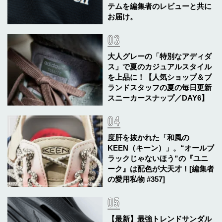
テムを編集者のレビューと共に
お届け。
大人グレーの「特別なアディダ
ス」で夏のカジュアルスタイル
を上品に！【人気ショップ＆ブ
ランドスタッフの夏の毎日更新
スニーカースナップ／DAY6】
度肝を抜かれた「和風の
KEEN（キーン）」。“オールブ
ラックじゃないほう”の『ユニ
ーク』は配色が大天才！[編集者
の愛用私物 #357]
【最新】最強トレンドサンダル