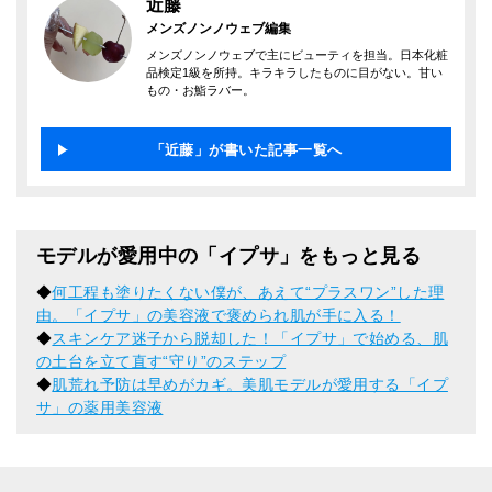
近藤
メンズノンノウェブ編集
メンズノンノウェブで主にビューティを担当。日本化粧
品検定1級を所持。キラキラしたものに目がない。甘い
もの・お鮨ラバー。
「近藤」が書いた記事一覧へ
モデルが愛用中の「イプサ」をもっと見る
◆
何工程も塗りたくない僕が、あえて“プラスワン”した理
由。「イプサ」の美容液で褒められ肌が手に入る！
◆
スキンケア迷子から脱却した！「イプサ」で始める、肌
の土台を立て直す“守り”のステップ
◆
肌荒れ予防は早めがカギ。美肌モデルが愛用する「イプ
サ」の薬用美容液