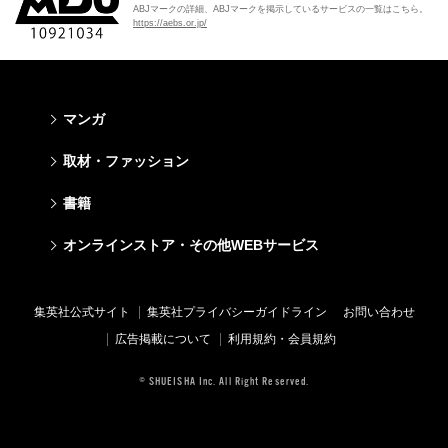
ABJマークの詳細、ABJマークを掲示しているサービスの一覧はこちら。
https://aebs.or.jp/
マンガ
少年マンガ
青年マンガ
少女マンガ
女性マンガ
取材・ファッション
週刊少年ジャンプ
週刊ヤングジャンプ
りぼん
Cookie
ファッション・美容
芸能・情報・スポーツ
書籍
ジャンプSQ
ヤングジャンプ定期購読デジタル
マーガレット
Cocohana
Seventeen
Myojo
Vジャンプ
ヤンジャン！
別冊マーガレット
office YOU
文芸・文庫・総合
学芸・ノンフィクション・新書
ライトノベル・ノベライズ
キッズ
オンラインストア・その他WEBサービス
non-no
週プレNEWS
最強ジャンプ
となりのヤングジャンプ
マンガMee公式サイト
マンガMee公式サイト
すばる
集英社学芸部 - 学芸・ノンフィクション
集英社Webマガジン コバルト
集英社みらい文庫
BAILA
週プレ グラジャパ!
オンラインストア
その他WEBサービス
少年ジャンプ+
グランドジャンプ
リマコミ
リマコミ
小説すばる
集英社ビジネス書
集英社オレンジ文庫
集英社の児童図書 S-KIDS.LAND
MAQUIA
Sportiva
OTO
集英社アドナビ
ジャンプTOON
ウルトラジャンプ
ジャンプTOON
ジャンプTOON
集英社公式サイト
集英社プライバシーガイドライン
お問い合わせ
集英社 文芸ステーション
集英社新書
シフォン文庫
SPUR
パラスポ
SHUEISHA MANGA-ART HERITAGE
集英社エディターズ・ラボ
ZEBRACK
少年ジャンプ+
ZEBRACK
ZEBRACK
広告掲載について
利用規約・会員規約
web 集英社文庫
集英社新書プラス - 知の水先案内人
ダッシュエックス文庫公式サイト
LEE
ジャンプキャラクターズストア
ジャンプルーキー！
ジャンプTOON
マンガMeets
マンガMeets
青春と読書
1日5分で、明日は変わる よみタイ yomitai
JUMP j-BOOKS
eclat
© SHUEISHA Inc. All Right Reserved.
HAPPY PLUS STORE
S-MANGA
ZEBRACK
S-MANGA
S-MANGA
アジア人物史
kotoba
T JAPAN
SHUEISHA VOX
集英社ジャンプリミックス
S-MANGA
集英社コミック文庫
集英社コミック文庫
e!集英社
HAPPY PLUS ONE
LEEマルシェ
集英社コミック文庫
集英社ジャンプリミックス