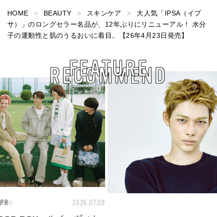
HOME
BEAUTY
スキンケア
大人気「IPSA（イプ
サ）」のロングセラー名品が、12年ぶりにリニューアル！ 水分
子の運動性と肌のうるおいに着目。【26年4月23日発売】
FEATURE
RECOMMEND
26.07.09
FASHION
2026.07.09
BEA