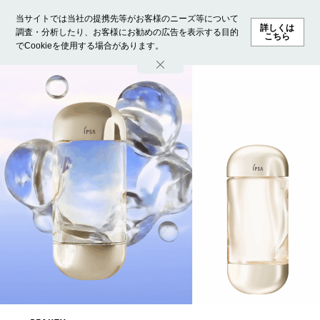
当サイトでは当社の提携先等がお客様のニーズ等について
詳しくは
調査・分析したり、お客様にお勧めの広告を表示する目的
こちら
でCookieを使用する場合があります。
ホーム
モデル募集
ランキング
ファッション
ビューテ