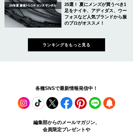
25選！ 夏にメンズが買うべき1
足をナイキ、アディダス、ウー
フォスなど人気ブランドから服
のプロがオススメ！
ランキングをもっと見る
各種SNSで最新情報発信中！
Instagram
TikTok
X
Facebook
Pinterest
LINE
WEB
編集部からのメールマガジン、
会員限定プレゼントや
PUSH