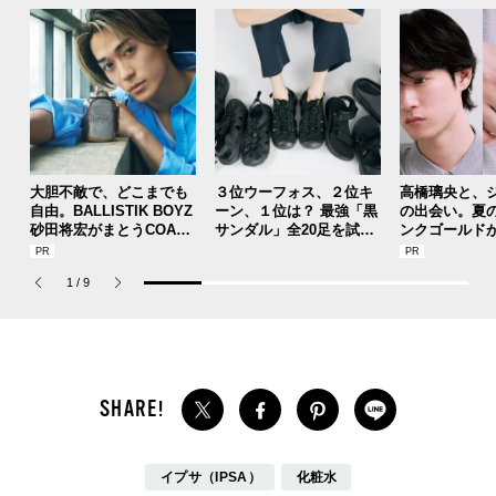
大胆不敵で、どこまでも
３位ウーフォス、２位キ
高橋璃央と、
自由。BALLISTIK BOYZ
ーン、１位は？ 最強「黒
の出会い。夏
砂田将宏がまとうCOACH
サンダル」全20足を試着
ンクゴールド
の新作フレグランス「コ
した服好きモデルのマイ
SUMMER PIN
ーチ ピュア プラチナム
ベストを本音レビューで
Jouete! Vol.1
1
/
9
パルファム」
お届け！
イプサ（IPSA）
化粧水