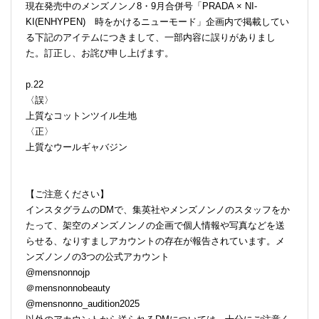
現在発売中のメンズノンノ8・9月合併号「PRADA × NI-
KI(ENHYPEN) 時をかけるニューモード」企画内で掲載してい
る下記のアイテムにつきまして、一部内容に誤りがありまし
た。訂正し、お詫び申し上げます。
p.22
〈誤〉
上質なコットンツイル生地
〈正〉
上質なウールギャバジン
【ご注意ください】
インスタグラムのDMで、集英社やメンズノンノのスタッフをか
たって、架空のメンズノンノの企画で個人情報や写真などを送
らせる、なりすましアカウントの存在が報告されています。メ
ンズノンノの3つの公式アカウント
@mensnonnojp
＠mensnonnobeauty
@mensnonno_audition2025