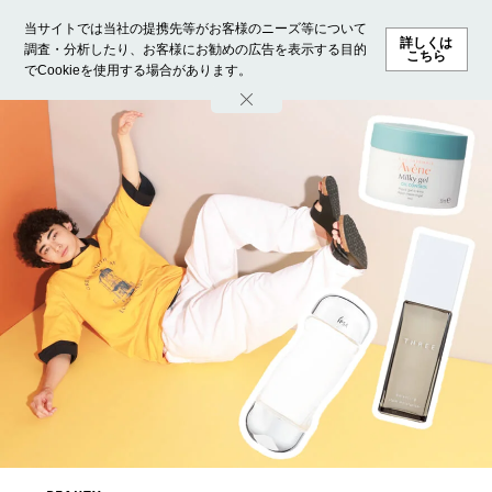
当サイトでは当社の提携先等がお客様のニーズ等について
詳しくは
調査・分析したり、お客様にお勧めの広告を表示する目的
こちら
でCookieを使用する場合があります。
ホーム
モデル募集
ランキング
ファッション
ビューテ