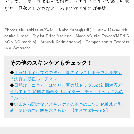
ンこそ、丁寧にうるおいを補給。フェイスラインやあごの裏
など、見落としがちなところまでケアすれば完璧。
Photos:shu ashizawa[S-14] Kaho Yanagi(still) Hair & Make-up:K
osuke Hirose Stylist:Eriko Asakura Models:Yudai Toyoda[MEN’S
NON-NO models] Artwork:Karin[étrenne] Composition & Text:Ats
uko Watanabe
その他のスキンケアもチェック！
◆
【顔はホイップ泡で洗う】夏のメンズ肌トラブルを防ぐ
「洗顔」最強ルーティン
◆
日焼け、ニキビ、ほてり。夏の肌トラブルの初期対応ど
うしてる？ 韓国の動画クリエイター、チェ・トッキさんの
３ルールズ
◆
いまさら聞けないスキンケアの基本のコツ。化粧水と乳
液、使い方の正解をおさらい！【美容学習帳vol.9】