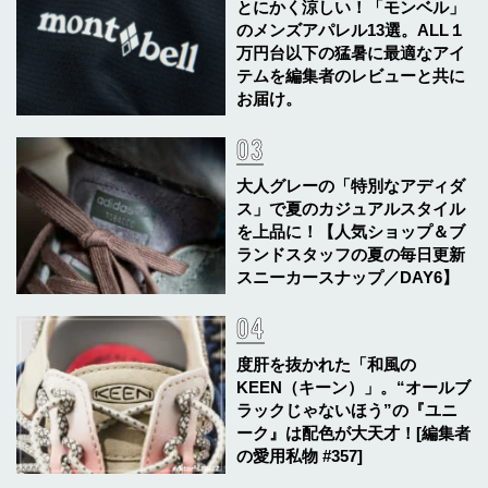
とにかく涼しい！「モンベル」
のメンズアパレル13選。ALL１
万円台以下の猛暑に最適なアイ
テムを編集者のレビューと共に
お届け。
大人グレーの「特別なアディダ
ス」で夏のカジュアルスタイル
を上品に！【人気ショップ＆ブ
ランドスタッフの夏の毎日更新
スニーカースナップ／DAY6】
度肝を抜かれた「和風の
KEEN（キーン）」。“オールブ
ラックじゃないほう”の『ユニ
ーク』は配色が大天才！[編集者
の愛用私物 #357]