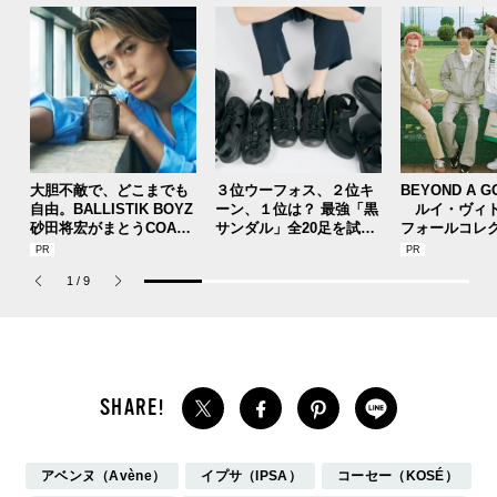
大胆不敵で、どこまでも
３位ウーフォス、２位キ
BEYOND A G
自由。BALLISTIK BOYZ
ーン、１位は？ 最強「黒
ルイ・ヴィト
砂田将宏がまとうCOACH
サンダル」全20足を試着
フォールコレ
の新作フレグランス「コ
した服好きモデルのマイ
描くプレッピ
ーチ ピュア プラチナム
ベストを本音レビューで
1
/
9
パルファム」
お届け！
アベンヌ（Avène）
イプサ（IPSA）
コーセー（KOSÉ）