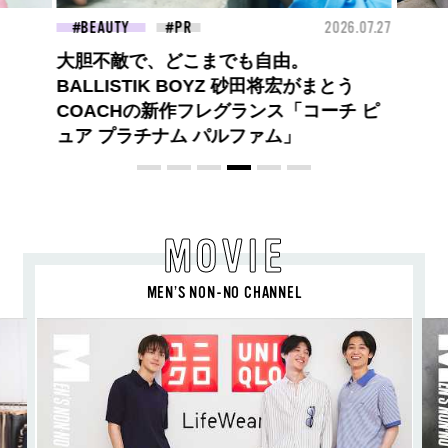
026.07.27
FASHION
2026.07.09
FAS
ロエベの新しい世界へようこそ。大胆な
とう
コントラストとレイヤードの先に。装う
チ ピ
喜び、明るいスピリット
MOVIE
MEN’S NON-NO CHANNEL