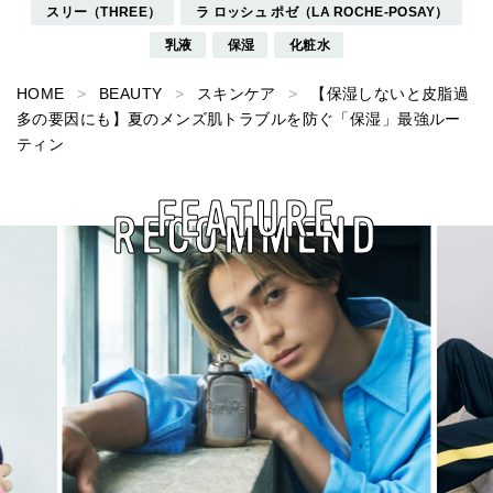
スリー（THREE）
ラ ロッシュ ポゼ（LA ROCHE-POSAY）
乳液
保湿
化粧水
HOME
BEAUTY
スキンケア
【保湿しないと皮脂過
多の要因にも】夏のメンズ肌トラブルを防ぐ「保湿」最強ルー
ティン
FEATURE
RECOMMEND