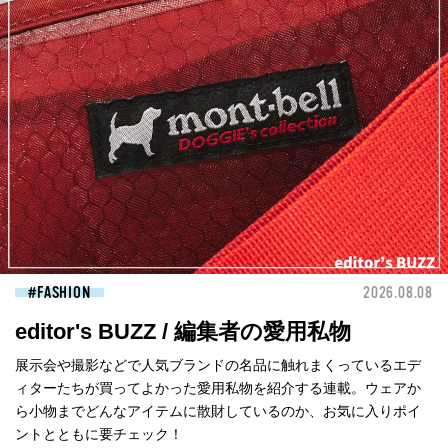
FASHION
2026.08.08
editor's BUZZ / 編集者の愛用私物
展示会や撮影などで人気ブランドの名品に触れまくっているエデ
ィターたちが買ってよかった愛用私物を紹介する連載。ウェアか
ら小物までどんなアイテムに散財しているのか、お気に入りポイ
ントとともに要チェック！