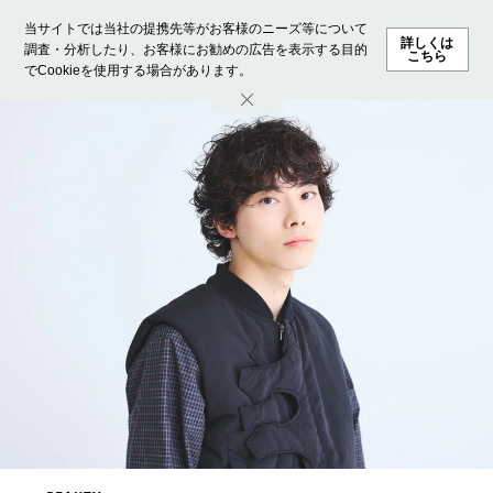
当サイトでは当社の提携先等がお客様のニーズ等について
詳しくは
調査・分析したり、お客様にお勧めの広告を表示する目的
こちら
でCookieを使用する場合があります。
ホーム
モデル募集
ランキング
ファッション
ビューテ