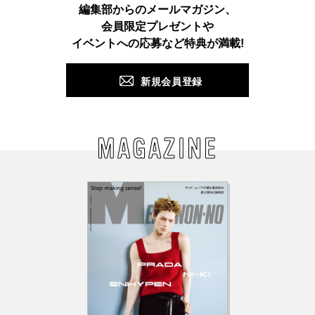
Instagram
TikTok
X
Facebook
Pinterest
LINE
WEB
編集部からのメールマガジン、
会員限定プレゼントや
PUSH
イベントへの応募など特典が満載!
新規会員登録
MAGAZINE