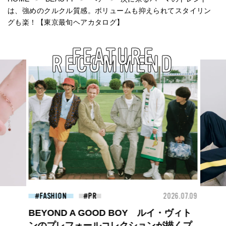
は、強めのクルクル質感。ボリュームも抑えられてスタイリン
グも楽！【東京最旬ヘアカタログ】
FEATURE
RECOMMEND
26.07.09
FASHION
2026.07.09
BEA
ロエベの新しい世界へようこそ。大胆な
コントラストとレイヤードの先に。装う