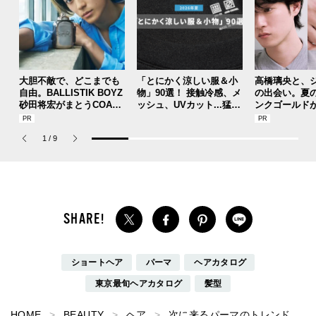
大胆不敵で、どこまでも
「とにかく涼しい服＆小
高橋璃央と、
自由。BALLISTIK BOYZ
物」90選！ 接触冷感、メ
の出会い。夏
砂田将宏がまとうCOACH
ッシュ、UVカット...猛暑
ンクゴールド
の新作フレグランス「コ
を快適に乗り切る“おしゃ
SUMMER PIN
ーチ ピュア プラチナム
れアイテム”をレビューと
Jouete! Vol.1
1
/
9
パルファム」
共に総まとめ。
ショートヘア
パーマ
ヘアカタログ
東京最旬ヘアカタログ
髪型
HOME
BEAUTY
ヘア
次に来るパーマのトレンド