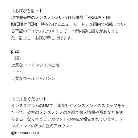
【お詫びと訂正】
現在発売中のメンズノンノ8・9月合併号「PRADA × NI-
KI(ENHYPEN) 時をかけるニューモード」企画内で掲載してい
る下記のアイテムにつきまして、一部内容に誤りがありまし
た。訂正し、お詫び申し上げます。
p.22
〈誤〉
上質なコットンツイル生地
〈正〉
上質なウールギャバジン
【ご注意ください】
インスタグラムのDMで、集英社やメンズノンノのスタッフをか
たって、架空のメンズノンノの企画で個人情報や写真などを送
らせる、なりすましアカウントの存在が報告されています。メ
ンズノンノの3つの公式アカウント
@mensnonnojp