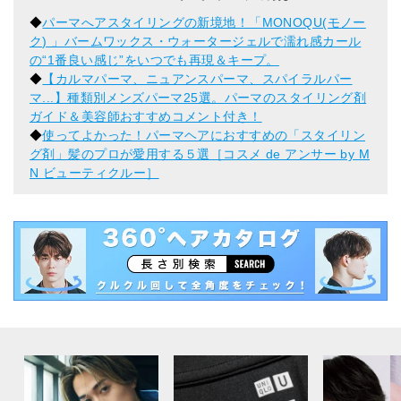
◆
パーマへアスタイリングの新境地！「MONOQU(モノー
ク) 」バームワックス・ウォータージェルで濡れ感カール
の“1番良い感じ”をいつでも再現＆キープ。
◆
【カルマパーマ、ニュアンスパーマ、スパイラルパー
マ...】種類別メンズパーマ25選。パーマのスタイリング剤
ガイド＆美容師おすすめコメント付き！
◆
使ってよかった！パーマヘアにおすすめの「スタイリン
グ剤」髪のプロが愛用する５選［コスメ de アンサー by M
N ビューティクルー］