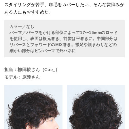
スタイリングが苦手、癖毛をカバーしたい、そんな髪悩みが
ある人にもおすすめだ。
カラー／なし
パーマ
／パーマをかける部位によって17〜15mmのロッド
を使用し、表面は根元巻き、前髪は平巻きに。中間部分は
リバースとフォワードのMIX巻き。襟足や顔まわりなどの
細かい部分はピンパーマで外ハネに
担当：柳田駿さん（Cue_）
モデル：原陸さん