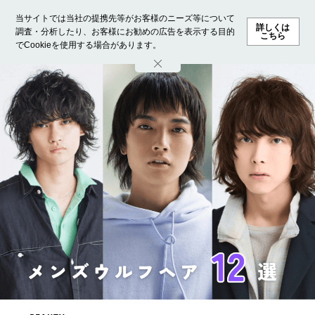
当サイトでは当社の提携先等がお客様のニーズ等について
詳しくは
調査・分析したり、お客様にお勧めの広告を表示する目的
こちら
でCookieを使用する場合があります。
ホーム
モデル募集
ランキング
ファッション
ビューテ