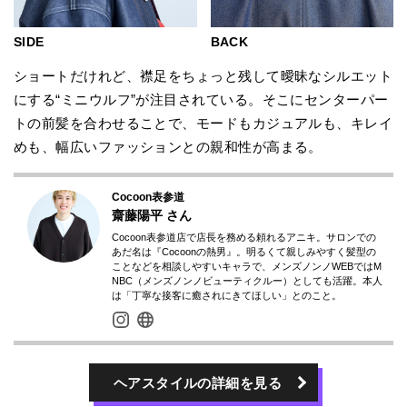
BACK
SIDE
ショートだけれど、襟足をちょっと残して曖昧なシルエット
にする“ミニウルフ”が注目されている。そこにセンターパー
トの前髪を合わせることで、モードもカジュアルも、キレイ
めも、幅広いファッションとの親和性が高まる。
Cocoon表参道
齋藤陽平
さん
Cocoon表参道店で店長を務める頼れるアニキ。サロンでの
あだ名は『Cocoonの熱男』。明るくて親しみやすく髪型の
ことなどを相談しやすいキャラで、メンズノンノWEBではM
NBC（メンズノンノビューティクルー）としても活躍。本人
は「丁寧な接客に癒されにきてほしい」とのこと。
ヘアスタイルの詳細を見る