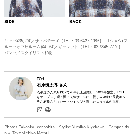
SIDE
BACK
シャツ¥35,200／サノバチーズ［TEL：03-6427-1986］ Tシャツ(フ
ルーツオブザルーム)¥4,950／ギャレット［TEL：03-6845-7770］
パンツ／スタイリスト私物
TOH
石原慎太郎
さん
表参道の人気サロンで20年以上活躍し、2021年独立。TOH
をオープンし瞬く間に人気サロンに。親しみやすい兄貴キャ
ラな石原さんはパーマやエッジの聞いたスタイルが得意。
Photos:Takahiro Idenoshita Stylist:Yumiko Kiyokawa Compositio
n & Text:Michiyo Matsui