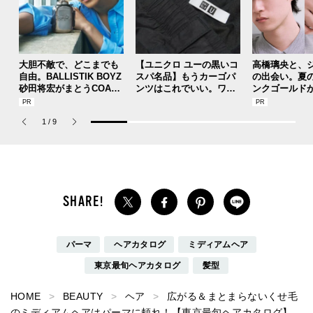
大胆不敵で、どこまでも
【ユニクロ ユーの黒いコ
高橋璃央と、
自由。BALLISTIK BOYZ
スパ名品】もうカーゴパ
の出会い。夏
砂田将宏がまとうCOACH
ンツはこれでいい。ワー
ンクゴールド
の新作フレグランス「コ
ドローブに加えたい最強
SUMMER PIN
ーチ ピュア プラチナム
の１本／Uniqlo U ワイド
Jouete! Vol.1
1
/
9
パルファム」
フィットカーゴパンツ
パーマ
ヘアカタログ
ミディアムヘア
東京最旬ヘアカタログ
髪型
HOME
BEAUTY
ヘア
広がる＆まとまらないくせ毛
のミディアムヘアはパーマに頼れ！【東京最旬ヘアカタログ】