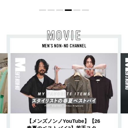
Vol.12］
MOVIE
MEN’S NON-NO CHANNEL
【メンズノンノYouTube】【26