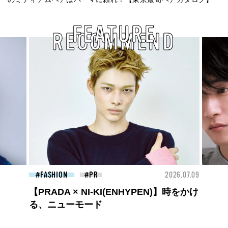
FEATURE
RECOMMEND
26.07.09
FASHION
2026.07.09
FAS
高橋璃央と、ジュエッテの出会い。夏の
定番、ピンクゴールドが印象的
な“SUMMER PINK”［meets Jouete!