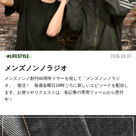
LIFESTYLE
2026.08.07
メンズノンノラジオ
メンズノンノ創刊40周年イヤーを祝して「メンズノンノラジ
オ」、復活！ 毎週金曜日18時ごろに新しいエピソードを配信し
ます。お便りやリクエストは、各記事の専用フォームから受付
中！