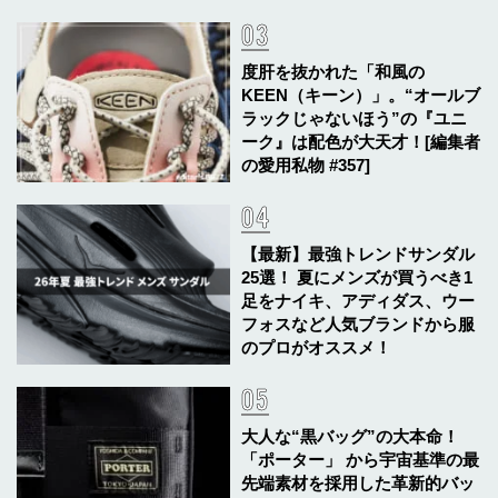
度肝を抜かれた「和風の
KEEN（キーン）」。“オールブ
ラックじゃないほう”の『ユニ
ーク』は配色が大天才！[編集者
の愛用私物 #357]
【最新】最強トレンドサンダル
25選！ 夏にメンズが買うべき1
足をナイキ、アディダス、ウー
フォスなど人気ブランドから服
のプロがオススメ！
大人な“黒バッグ”の大本命！
「ポーター」 から宇宙基準の最
先端素材を採用した革新的バッ