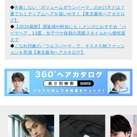
◆
失敗しない「ボリュームダウンパーマ」のかけ方とは？
夏でもミディアムヘアを扱いやすく【東京最旬ヘアカタロ
グ】
◆
【2024最新】洒落感や時短にも！メンズにおすすめ「パ
ーマヘア」13選。女子ウケ抜群の黒髪スタイルから個性派
まで
◆
こなれ印象の「ウルフパーマ」で、そろそろ秋ファッシ
ョンを意識【東京最旬ヘアカタログ】