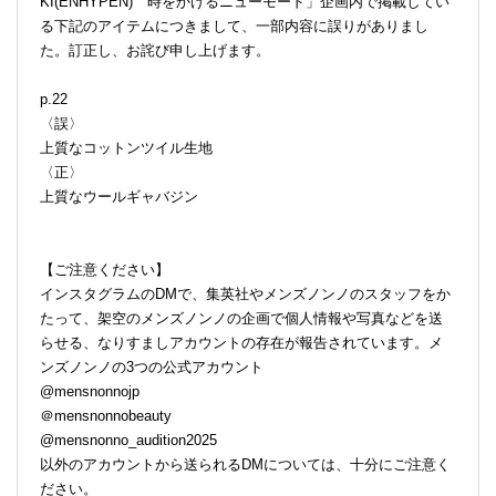
KI(ENHYPEN) 時をかけるニューモード」企画内で掲載してい
る下記のアイテムにつきまして、一部内容に誤りがありまし
た。訂正し、お詫び申し上げます。
p.22
〈誤〉
上質なコットンツイル生地
〈正〉
上質なウールギャバジン
【ご注意ください】
インスタグラムのDMで、集英社やメンズノンノのスタッフをか
たって、架空のメンズノンノの企画で個人情報や写真などを送
らせる、なりすましアカウントの存在が報告されています。メ
ンズノンノの3つの公式アカウント
@mensnonnojp
＠mensnonnobeauty
@mensnonno_audition2025
以外のアカウントから送られるDMについては、十分にご注意く
ださい。