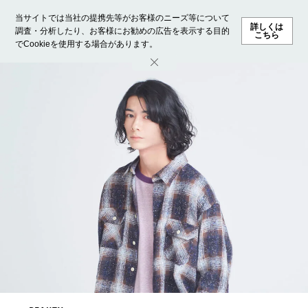
当サイトでは当社の提携先等がお客様のニーズ等について
詳しくは
調査・分析したり、お客様にお勧めの広告を表示する目的
こちら
でCookieを使用する場合があります。
ホーム
モデル募集
ランキング
ファッション
ビューテ