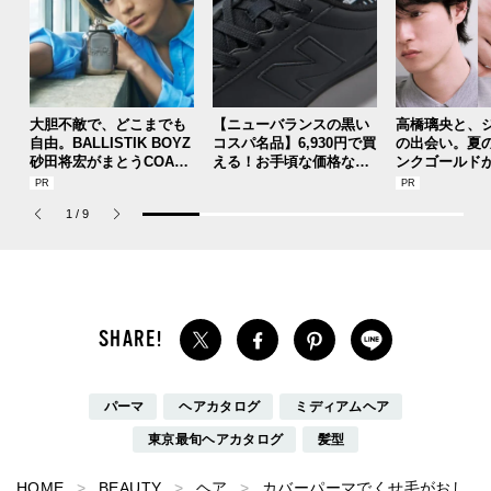
大胆不敵で、どこまでも
【ニューバランスの黒い
高橋璃央と、
自由。BALLISTIK BOYZ
コスパ名品】6,930円で買
の出会い。夏
砂田将宏がまとうCOACH
える！お手頃な価格なオ
ンクゴールド
の新作フレグランス「コ
ールブラックのニューバ
SUMMER PIN
ーチ ピュア プラチナム
ランスの実力／New Bala
Jouete! Vol.1
1
/
9
パルファム」
nce CT30
パーマ
ヘアカタログ
ミディアムヘア
東京最旬ヘアカタログ
髪型
HOME
BEAUTY
ヘア
カバーパーマでくせ毛がおし