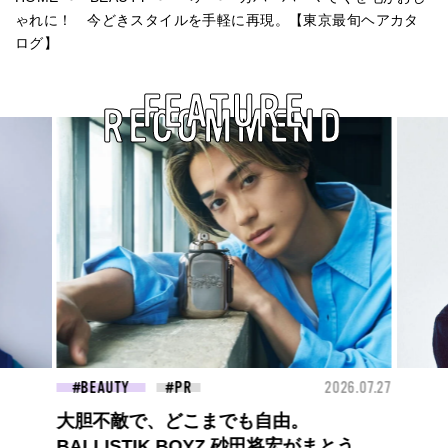
ゃれに！ 今どきスタイルを手軽に再現。【東京最旬ヘアカタ
ログ】
FEATURE
RECOMMEND
26.07.27
FASHION
2026.07.09
FAS
【PRADA × NI-KI(ENHYPEN)】時をかけ
る、ニューモード