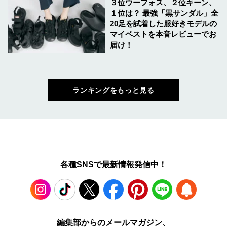
３位ウーフォス、２位キーン、
１位は？ 最強「黒サンダル」全
20足を試着した服好きモデルの
マイベストを本音レビューでお
届け！
ランキングをもっと見る
各種SNSで最新情報発信中！
Instagram
TikTok
X
Facebook
Pinterest
LINE
WEB
編集部からのメールマガジン、