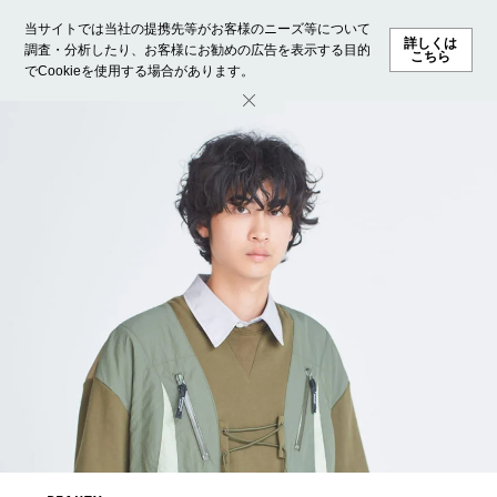
当サイトでは当社の提携先等がお客様のニーズ等について
詳しくは
調査・分析したり、お客様にお勧めの広告を表示する目的
こちら
でCookieを使用する場合があります。
ホーム
モデル募集
ランキング
ファッション
ビューテ