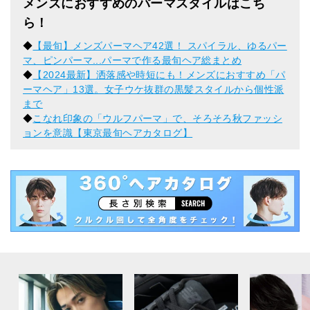
メンズにおすすめのパーマスタイルはこち
ら！
◆
【最旬】メンズパーマヘア42選！ スパイラル、ゆるパー
マ、ピンパーマ...パーマで作る最旬ヘア総まとめ
◆
【2024最新】洒落感や時短にも！メンズにおすすめ「パ
ーマヘア」13選。女子ウケ抜群の黒髪スタイルから個性派
まで
◆
こなれ印象の「ウルフパーマ」で、そろそろ秋ファッシ
ョンを意識【東京最旬ヘアカタログ】