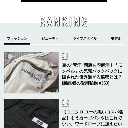
RANKING
夏の“背汗”問題を即解消！「モ
ンベル」の完売バックパックに
隠された優秀過ぎる秘密とは？
[編集者の愛用私物 #353]
【ユニクロ ユーの黒いコスパ名
品】もうカーゴパンツはこれで
いい。ワードローブに加えたい