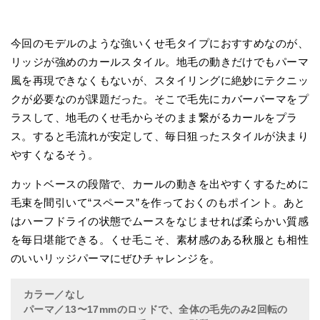
今回のモデルのような強いくせ毛タイプにおすすめなのが、
リッジが強めのカールスタイル。地毛の動きだけでもパーマ
風を再現できなくもないが、スタイリングに絶妙にテクニッ
クが必要なのが課題だった。そこで毛先にカバーパーマをプ
ラスして、地毛のくせ毛からそのまま繋がるカールをプラ
ス。すると毛流れが安定して、毎日狙ったスタイルが決まり
やすくなるそう。
カットベースの段階で、カールの動きを出やすくするために
毛束を間引いて“スペース”を作っておくのもポイント。あと
はハーフドライの状態でムースをなじませれば柔らかい質感
を毎日堪能できる。くせ毛こそ、素材感のある秋服とも相性
のいいリッジパーマにぜひチャレンジを。
カラー／なし
パーマ／13〜17mmのロッドで、全体の毛先のみ2回転の