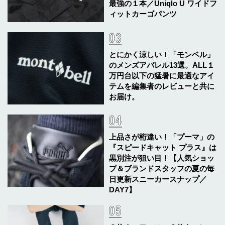
最強の１本／Uniqlo U ワイドフ
ィットカーゴパンツ
とにかく涼しい！「モンベル」
のメンズアパレル13選。ALL１
万円台以下の猛暑に最適なアイ
テムを編集者のレビューと共に
お届け。
上品さが桁違い！「プーマ」の
『スピードキャット プラス』は
黒別注が狙い目！【人気ショッ
プ＆ブランドスタッフの夏の毎
日更新スニーカースナップ／
DAY7】