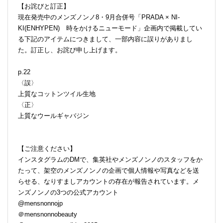
【お詫びと訂正】
現在発売中のメンズノンノ8・9月合併号「PRADA × NI-
KI(ENHYPEN) 時をかけるニューモード」企画内で掲載してい
る下記のアイテムにつきまして、一部内容に誤りがありまし
た。訂正し、お詫び申し上げます。
p.22
〈誤〉
上質なコットンツイル生地
〈正〉
上質なウールギャバジン
【ご注意ください】
インスタグラムのDMで、集英社やメンズノンノのスタッフをか
たって、架空のメンズノンノの企画で個人情報や写真などを送
らせる、なりすましアカウントの存在が報告されています。メ
ンズノンノの3つの公式アカウント
@mensnonnojp
＠mensnonnobeauty